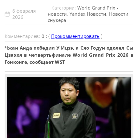
World Grand Prix -
| Категории:
6 февраля
новости
Yandex.Новости
Новости
,
,
2026
снукера
Комментариев:
0 : (
Прокомментировать
)
Чжан Анда победил У Ицзэ, а Сяо Годун одолел Сы
Цзяхоя в четвертьфинале World Grand Prix 2026 в
Гонконге, сообщает WST