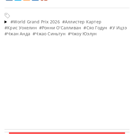
#World Grand Prix 2026
#Аллистер Картер
#Крис Уокелин
#Ронни О'Салливан
#Сяо Годун
#У Ицзэ
#Чжан Анда
#Чжао Синьтун
#Чжоу Юэлун