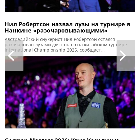
Нил Робертсон назвал лузы на турнире в
Нанкине «разочаровывающими»
Австралийский снукерист Нил Робертсон остался
разочарован лузами для столов на китайском турнире
International Championship 2025, сообщает
totallysnookered Нил Робертсон отозвался о лузах на
турнире International Championship 2025 в Нанкине, как о
«весьма разочаровывающих». Турнир в Китае
стоимостью 825 000 фунтов стерлингов, проходивший в
Национальном фитнес-центре South New City,
запомнился интенсивным брейк-билдингом: за неделю
было выполнено