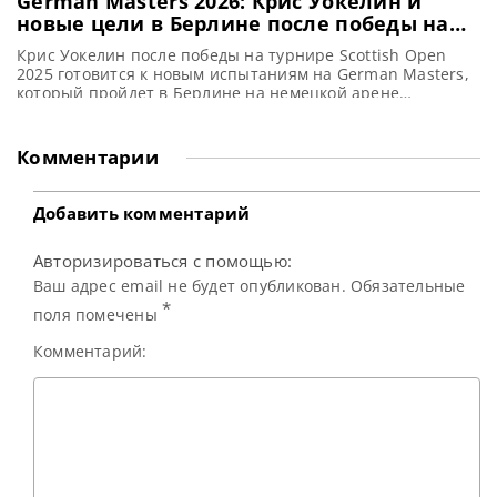
German Masters 2026: Крис Уокелин и
новые цели в Берлине после победы на
турнире Scottish Open
Крис Уокелин после победы на турнире Scottish Open
2025 готовится к новым испытаниям на German Masters,
который пройдет в Берлине на немецкой арене
Tempodrom, сообщает WST После победы на турнире
Scottish Open 2025 незадолго до Рождества Крис Уокелин,
занимающий 14-е место в мировом рейтинге,
Комментарии
окончательно закрепился среди лучших игроков в
снукер. И теперь он стремится
Добавить комментарий
Авторизироваться с помощью:
Ваш адрес email не будет опубликован. Обязательные
*
поля помечены
Комментарий: