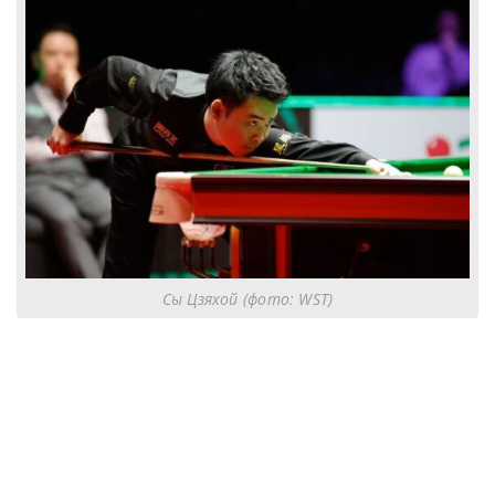
Сы Цзяхой (фото: WST)