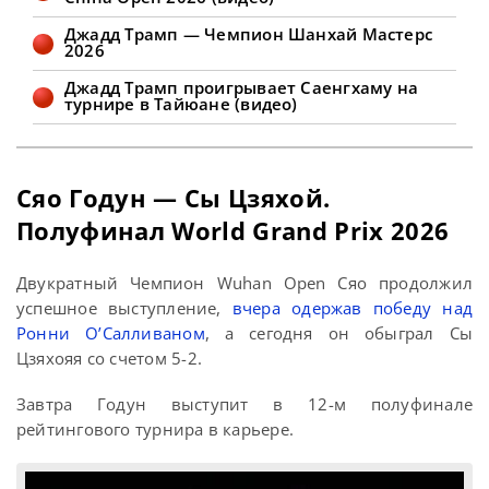
После двух квалификационных
раундов
Джадд Трамп — Чемпион Шанхай Мастерс
2026
Джадд Трамп проигрывает Саенгхаму на
турнире в Тайюане (видео)
Сяо Годун — Сы Цзяхой.
Полуфинал World Grand Prix 2026
Двукратный Чемпион Wuhan Open Сяо продолжил
успешное выступление,
вчера одержав победу над
Ронни О’Салливаном
, а сегодня он обыграл Сы
Цзяхояя со счетом 5-2.
Завтра Годун выступит в 12-м полуфинале
рейтингового турнира в карьере.