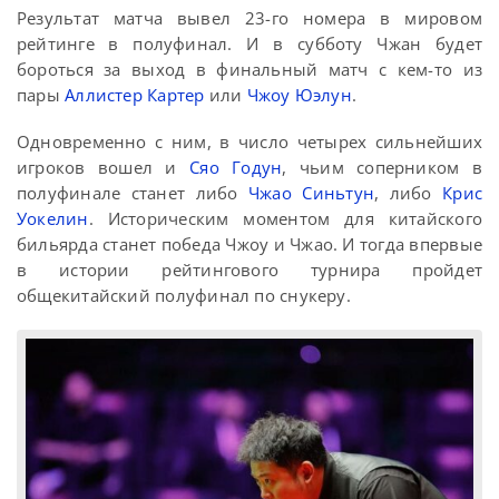
Результат матча вывел 23-го номера в мировом
рейтинге в полуфинал. И в субботу Чжан будет
бороться за выход в финальный матч с кем-то из
пары
Аллистер Картер
или
Чжоу Юэлун
.
Одновременно с ним, в число четырех сильнейших
игроков вошел и
Сяо Годун
, чьим соперником в
полуфинале станет либо
Чжао Синьтун
, либо
Крис
Уокелин
. Историческим моментом для китайского
бильярда станет победа Чжоу и Чжао. И тогда впервые
в истории рейтингового турнира пройдет
общекитайский полуфинал по снукеру.