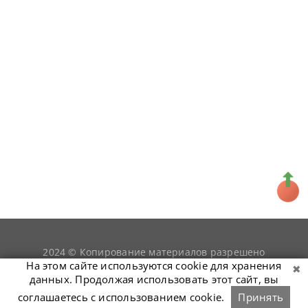
2024 © Копирование материалов разрешено
snookerist.ru
только при условии гиперссылки на
На этом сайте используются cookie для хранения
данных. Продолжая использовать этот сайт, вы
соглашаетесь с использованием cookie.
Принять