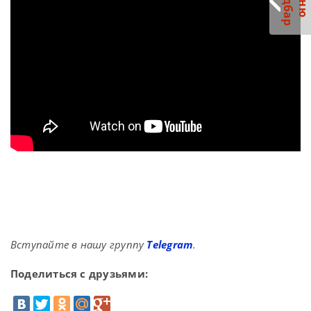
С
р
М
е
н
ю
а
й
д
б
а
Вступайте в нашу группу
Telegram
.
Поделиться с друзьями: