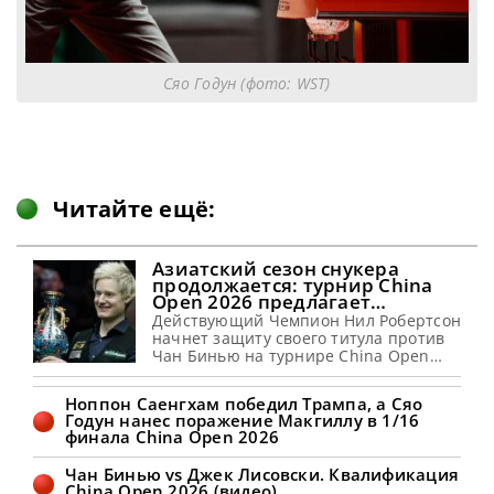
Сяо Годун (фото: WST)
Читайте ещё:
Азиатский сезон снукера
продолжается: турнир China
Open 2026 предлагает
рекордные призовые
Действующий Чемпион Нил Робертсон
начнет защиту своего титула против
Чан Бинью на турнире China Open
2026 с 8 по 16 августа 2026 года в
Тайюане, сообщает totallysnookered
Ноппон Саенгхам победил Трампа, а Сяо
Новый профессиональный сезон
Годун нанес поражение Макгиллу в 1/16
снукера набирает обороты. А лучшие
финала China Open 2026
звезды этого вида спорта остаются на
Дальнем Востоке, чтобы принять
Чан Бинью vs Джек Лисовски. Квалификация
участие в турнире China Open 2026.
China Open 2026 (видео)