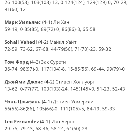
26-100(53), 103(103)-13, 0-124(124), 129(129)-0, 70-29,
91(60)-12
Марк Уильямс
(
4
-1) Ли Хан
59-19, 0-85(85), 89(72)-0, 86(86)-8, 65-58
Sohail Vahedi
(
4
-2) Майкл Уайт
72-59, 73-62, 67-68, 44-79(56), 71(70)-23, 59-32
Том Форд
(
4
-2) Зак Сурети
36-74, 98(97)-0, 117(104)-8, 15-85(56), 69-44, 99(79)-0
Джейми Джонс
(
4
-2) Стивен Холлуорт
13-62, 0-77(77), 103(103)-24, 145(145)-0, 51-23, 52-43
Чэнь Цзыфань
(
4
-1) Дэниел Уомерсли
56(56)-86(86), 105(66)-0, 111(105)-5, 84-19, 59-33
Leo Fernandez
(
4
-1) Иан Бернс
29-75, 79-43, 68-46, 58-24, 61(60)-23