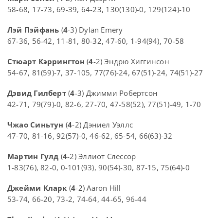
58-68, 17-73, 69-39, 64-23, 130(130)-0, 129(124)-10
Лэй Пэйфань
(
4
-3) Dylan Emery
67-36, 56-42, 11-81, 80-32, 47-60, 1-94(94), 70-58
Стюарт Кэррингтон
(
4
-2) Эндрю Хиггинсон
54-67, 81(59)-7, 37-105, 77(76)-24, 67(51)-24, 74(51)-27
Дэвид Гилберт
(
4
-3) Джимми Робертсон
42-71, 79(79)-0, 82-6, 27-70, 47-58(52), 77(51)-49, 1-70
Чжао Синьтун
(
4
-2) Дэниел Уэллс
47-70, 81-16, 92(57)-0, 46-62, 65-54, 66(63)-32
Мартин Гулд
(
4
-2) Эллиот Слессор
1-83(76), 82-0, 0-101(93), 90(54)-30, 87-15, 75(64)-0
Джейми Кларк
(
4
-2) Aaron Hill
53-74, 66-20, 73-2, 74-64, 44-65, 96-44