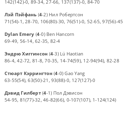
142(142)-0, 89-34, 27-66, 137(137)-0, 84-70
Лэй Пэйфань
(
4
-2) Нил Робертсон
71(54)-1, 28-70, 106(80)-30, 76(51)-0, 52-65, 97(56)-45
Dylan Emery
(
4
-0) Ben Hancorn
69-49, 56-14, 62-35, 82-4
Эндрю Хиггинсон
(
4
-3) Lü Haotian
86-4, 42-72, 81-8, 70-35, 14-74(59), 12-94(94), 82-28
Стюарт Кэррингтон
(
4
-0) Gao Yang
63-55(54), 63(50)-21, 93(88)-0, 127(127)-0
Дэвид Гилберт
(
4
-1) Пол Дэвисон
54-95, 81(77)-32, 46-82(66), 0-107(107), 1-124(124)