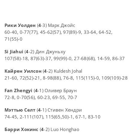
Рики Уолден
(
4
-3) Марк Джойс
60-40, 0-77(77), 45-62(57), 97(89)-9, 33-64, 64-52,
71(55)-0
Si Jiahui
(
4
-2) Дин Джуньху
107(58)-18, 87(63)-37, 99(99)-0, 27-68(68), 14-59, 86-37
Кайрен Уилсон
(
4
-2) Kuldesh Johal
21-60, 72(52)-21, 8-98(88), 76-8, 115(115)-0, 109(109)-28
Fan Zhengyi
(
4
-1) Оливер Браун
72-8, 0-70(56), 60-23, 69-55, 70-7
Мэттью Селт
(
4
-1) Стивен Хендри
74-45, 2-111(107), 115(65,50)-1, 67-1, 83-10
Барри Хокинс
(
4
-2) Luo Honghao