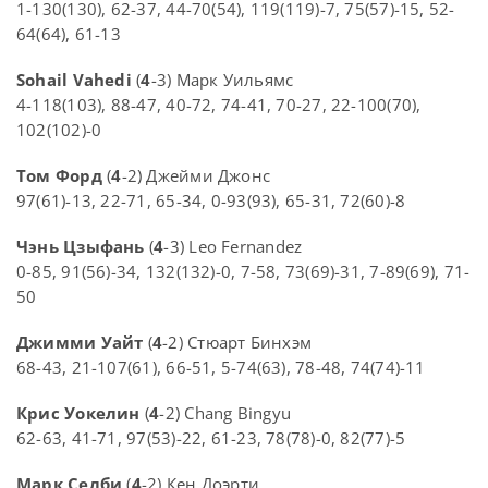
1-130(130), 62-37, 44-70(54), 119(119)-7, 75(57)-15, 52-
64(64), 61-13
Sohail Vahedi
(
4
-3) Марк Уильямс
4-118(103), 88-47, 40-72, 74-41, 70-27, 22-100(70),
102(102)-0
Том Форд
(
4
-2) Джейми Джонс
97(61)-13, 22-71, 65-34, 0-93(93), 65-31, 72(60)-8
Чэнь Цзыфань
(
4
-3) Leo Fernandez
0-85, 91(56)-34, 132(132)-0, 7-58, 73(69)-31, 7-89(69), 71-
50
Джимми Уайт
(
4
-2) Стюарт Бинхэм
68-43, 21-107(61), 66-51, 5-74(63), 78-48, 74(74)-11
Крис Уокелин
(
4
-2) Chang Bingyu
62-63, 41-71, 97(53)-22, 61-23, 78(78)-0, 82(77)-5
Марк Селби
(
4
-2) Кен Доэрти