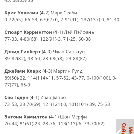
45, 68(63)-53
Крис Уокелин
(
4
-2) Марк Селби
0-72(55), 66-54, 67(67)-0, 2-91(91), 137(137)-0, 81-40
Стюарт Кэррингтон
(
4
-1) Лэй Пэйфань
77-33, 4-80(68), 122(91)-3, 71-25, 60-38
Дэвид Гилберт
(
4
-0) Чжао Синьтун
39-82(82), 48-50, 23-68(58), 24-88(87)
Джейми Кларк
(
4
-3) Мартин Гулд
89(50)-22, 114(114)-11, 57-52, 43-77, 0-100(100), 0-
77(77), 65-9
Сяо Годун
(
4
-1) Zhao Jianbo
73-53, 28-70(69), 121(121)-0, 101(101)-39, 75-53
Энтони Хэмилтон
(
4
-1) Шон Мерфи
70-44, 81(61)-23, 28-76, 113(113)-6, 73-70(62)