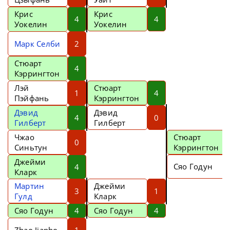
Крис
Крис
4
4
Уокелин
Уокелин
Марк Селби
2
Стюарт
4
Кэррингтон
Лэй
Стюарт
1
4
Пэйфань
Кэррингтон
Дэвид
Дэвид
4
0
Гилберт
Гилберт
Чжао
Стюарт
0
Синьтун
Кэррингтон
Джейми
Сяо Годун
4
Кларк
Мартин
Джейми
3
1
Гулд
Кларк
Сяо Годун
4
Сяо Годун
4