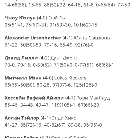
14-68(68), 15-65, 88(52)-32, 64-15, 61-8, 0-65(64), 77-50
Чжоу Юэлун
(
4
-0) Сюй Сы
95(51)-1, 75(67)-31, 91(63)-30, 101(62)-15
Alexander Ursenbacher
(
4
-1) Юань Сыцзюнь
61-22, 50(50)-59, 79-16, 65-49, 92(76)-0
Дэвид Лилли
(
4
-2) Дуэн Джонс
73-0, 70-16, 0-80(63), 71(50)-0, 0-77(51), 68(68)-1
Митчелл Мэнн
(
4
-0) Lukas Kleckers
66(65)-50(50), 80-28, 97(97)-6, 125(125)-0
Хоссейн Вафаей Айюри
(
4
-1) Рори МакЛауд
55-46, 34-48, 49-47, 119(105)-1, 67(66)-20
Аллан Тэйлор
(
4
-1) Энди Хикс
41-27, 85(72)-16, 40-82(67), 89-38, 95(95)-0
Юлиан Бойко
(
4
-3) Фергал О’Брайен