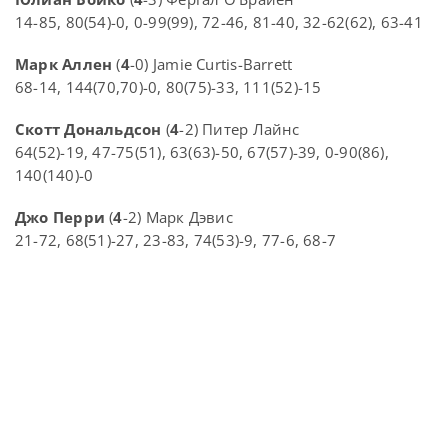
14-85, 80(54)-0, 0-99(99), 72-46, 81-40, 32-62(62), 63-41
Марк Аллен
(
4
-0) Jamie Curtis-Barrett
68-14, 144(70,70)-0, 80(75)-33, 111(52)-15
Скотт Дональдсон
(
4
-2) Питер Лайнс
64(52)-19, 47-75(51), 63(63)-50, 67(57)-39, 0-90(86),
140(140)-0
Джо Перри
(
4
-2) Марк Дэвис
21-72, 68(51)-27, 23-83, 74(53)-9, 77-6, 68-7