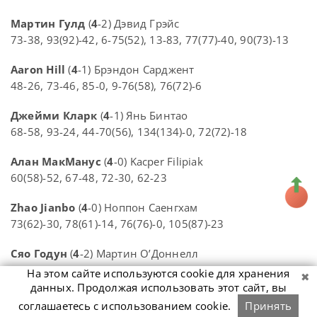
Мартин Гулд
(
4
-2) Дэвид Грэйс
73-38, 93(92)-42, 6-75(52), 13-83, 77(77)-40, 90(73)-13
Aaron Hill
(
4
-1) Брэндон Сарджент
48-26, 73-46, 85-0, 9-76(58), 76(72)-6
Джейми Кларк
(
4
-1) Янь Бинтао
68-58, 93-24, 44-70(56), 134(134)-0, 72(72)-18
Алан МакМанус
(
4
-0) Kacper Filipiak
60(58)-52, 67-48, 72-30, 62-23
Zhao Jianbo
(
4
-0) Ноппон Саенгхам
73(62)-30, 78(61)-14, 76(76)-0, 105(87)-23
Сяо Годун
(
4
-2) Мартин О’Доннелл
132(55,61)-7, 59-17, 54(50)-60, 12-74(74), 120(115)-0, 74-
На этом сайте используются cookie для хранения
36
данных. Продолжая использовать этот сайт, вы
соглашаетесь с использованием cookie.
Принять
Jamie Wilson
(
4
-0) Hamim Hussain