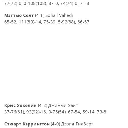
77(72)-0, 0-108(108), 87-0, 74(74)-0, 71-8
Мэттью Селт
(
4
-1) Sohail Vahedi
65-52, 111(83)-14, 75-39, 5-92(88), 66-57
Крис Уокелин
(
4
-2) Джимми Уайт
37-76(61), 93(92)-16, 0-75(54), 67-54, 59-14, 73-8
Стюарт Кэррингтон
(
4
-0) Дэвид Гилберт