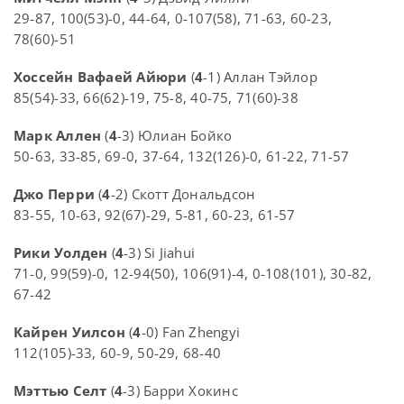
29-87, 100(53)-0, 44-64, 0-107(58), 71-63, 60-23,
78(60)-51
Хоссейн Вафаей Айюри
(
4
-1) Аллан Тэйлор
85(54)-33, 66(62)-19, 75-8, 40-75, 71(60)-38
Марк Аллен
(
4
-3) Юлиан Бойко
50-63, 33-85, 69-0, 37-64, 132(126)-0, 61-22, 71-57
Джо Перри
(
4
-2) Скотт Дональдсон
83-55, 10-63, 92(67)-29, 5-81, 60-23, 61-57
Рики Уолден
(
4
-3) Si Jiahui
71-0, 99(59)-0, 12-94(50), 106(91)-4, 0-108(101), 30-82,
67-42
Кайрен Уилсон
(
4
-0) Fan Zhengyi
112(105)-33, 60-9, 50-29, 68-40
Мэттью Селт
(
4
-3) Барри Хокинс