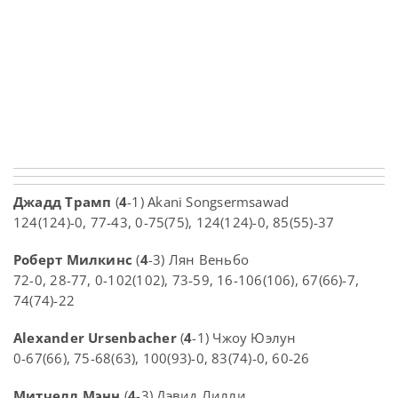
Джадд Трамп
(
4
-1) Akani Songsermsawad
124(124)-0, 77-43, 0-75(75), 124(124)-0, 85(55)-37
Роберт Милкинс
(
4
-3) Лян Веньбо
72-0, 28-77, 0-102(102), 73-59, 16-106(106), 67(66)-7,
74(74)-22
Alexander Ursenbacher
(
4
-1) Чжоу Юэлун
0-67(66), 75-68(63), 100(93)-0, 83(74)-0, 60-26
Митчелл Мэнн
(
4
-3) Дэвид Лилли