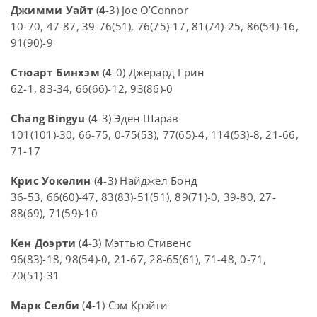
Джимми Уайт
(
4
-3) Joe O’Connor
10-70, 47-87, 39-76(51), 76(75)-17, 81(74)-25, 86(54)-16,
91(90)-9
Стюарт Бинхэм
(
4
-0) Джерард Грин
62-1, 83-34, 66(66)-12, 93(86)-0
Chang Bingyu
(
4
-3) Эден Шарав
101(101)-30, 66-75, 0-75(53), 77(65)-4, 114(53)-8, 21-66,
71-17
Крис Уокелин
(
4
-3) Найджел Бонд
36-53, 66(60)-47, 83(83)-51(51), 89(71)-0, 39-80, 27-
88(69), 71(59)-10
Кен Доэрти
(
4
-3) Мэттью Стивенс
96(83)-18, 98(54)-0, 21-67, 28-65(61), 71-48, 0-71,
70(51)-31
Марк Селби
(
4
-1) Сэм Крэйги