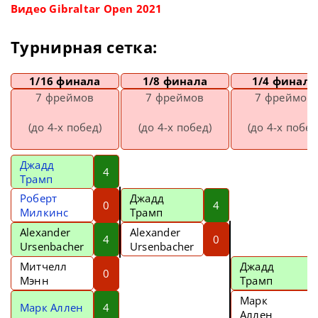
Видео Gibraltar Open 2021
Турнирная сетка:
1/16 финала
1/8 финала
1/4 финала
7 фреймов
7 фреймов
7 фреймов
(до 4-х побед)
(до 4-х побед)
(до 4-х побед
Джадд
4
Трамп
Роберт
Джадд
0
4
Милкинс
Трамп
Alexander
Alexander
4
0
Ursenbacher
Ursenbacher
Митчелл
Джадд
0
Мэнн
Трамп
Марк
Марк Аллен
4
Аллен