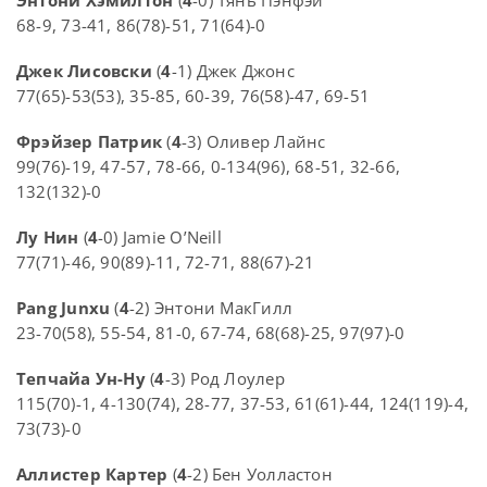
Энтони Хэмилтон
(
4
-0) Тянь Пэнфэй
68-9, 73-41, 86(78)-51, 71(64)-0
Джек Лисовски
(
4
-1) Джек Джонс
77(65)-53(53), 35-85, 60-39, 76(58)-47, 69-51
Фрэйзер Патрик
(
4
-3) Оливер Лайнс
99(76)-19, 47-57, 78-66, 0-134(96), 68-51, 32-66,
132(132)-0
Лу Нин
(
4
-0) Jamie O’Neill
77(71)-46, 90(89)-11, 72-71, 88(67)-21
Pang Junxu
(
4
-2) Энтони МакГилл
23-70(58), 55-54, 81-0, 67-74, 68(68)-25, 97(97)-0
Тепчайа Ун-Ну
(
4
-3) Род Лоулер
115(70)-1, 4-130(74), 28-77, 37-53, 61(61)-44, 124(119)-4,
73(73)-0
Аллистер Картер
(
4
-2) Бен Уолластон