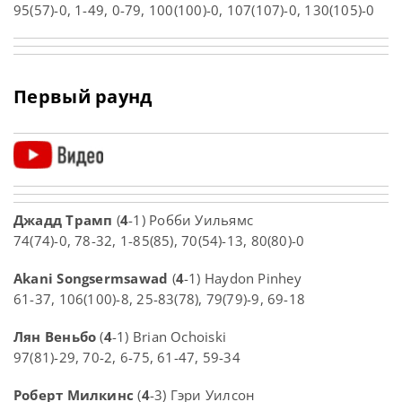
95(57)-0, 1-49, 0-79, 100(100)-0, 107(107)-0, 130(105)-0
Первый раунд
Джадд Трамп
(
4
-1) Робби Уильямс
74(74)-0, 78-32, 1-85(85), 70(54)-13, 80(80)-0
Akani Songsermsawad
(
4
-1) Haydon Pinhey
61-37, 106(100)-8, 25-83(78), 79(79)-9, 69-18
Лян Веньбо
(
4
-1) Brian Ochoiski
97(81)-29, 70-2, 6-75, 61-47, 59-34
Роберт Милкинс
(
4
-3) Гэри Уилсон