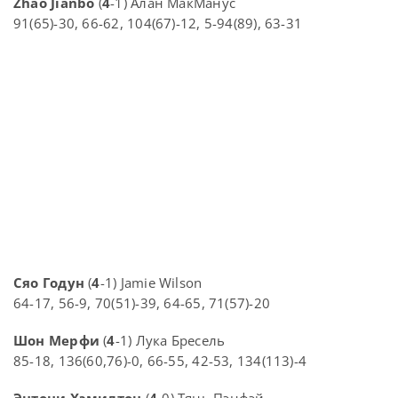
Zhao Jianbo
(
4
-1) Алан МакМанус
91(65)-30, 66-62, 104(67)-12, 5-94(89), 63-31
Сяо Годун
(
4
-1) Jamie Wilson
64-17, 56-9, 70(51)-39, 64-65, 71(57)-20
Шон Мерфи
(
4
-1) Лука Бресель
85-18, 136(60,76)-0, 66-55, 42-53, 134(113)-4