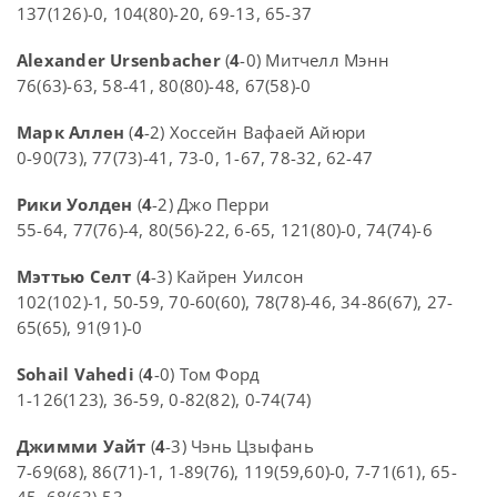
137(126)-0, 104(80)-20, 69-13, 65-37
Alexander Ursenbacher
(
4
-0) Митчелл Мэнн
76(63)-63, 58-41, 80(80)-48, 67(58)-0
Марк Аллен
(
4
-2) Хоссейн Вафаей Айюри
0-90(73), 77(73)-41, 73-0, 1-67, 78-32, 62-47
Рики Уолден
(
4
-2) Джо Перри
55-64, 77(76)-4, 80(56)-22, 6-65, 121(80)-0, 74(74)-6
Мэттью Селт
(
4
-3) Кайрен Уилсон
102(102)-1, 50-59, 70-60(60), 78(78)-46, 34-86(67), 27-
65(65), 91(91)-0
Sohail Vahedi
(
4
-0) Том Форд
1-126(123), 36-59, 0-82(82), 0-74(74)
Джимми Уайт
(
4
-3) Чэнь Цзыфань
7-69(68), 86(71)-1, 1-89(76), 119(59,60)-0, 7-71(61), 65-