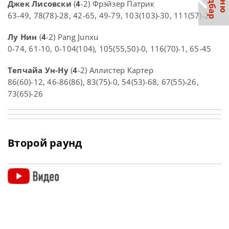
С
р
М
е
н
ю
а
й
д
б
а
Джек Лисовски
(
4
-2) Фрэйзер Патрик
63-49, 78(78)-28, 42-65, 49-79, 103(103)-30, 111(57)-2
Лу Нин
(
4
-2) Pang Junxu
0-74, 61-10, 0-104(104), 105(55,50)-0, 116(70)-1, 65-45
Тепчайа Ун-Ну
(
4
-2) Аллистер Картер
86(60)-12, 46-86(86), 83(75)-0, 54(53)-68, 67(55)-26,
73(65)-26
Второй раунд