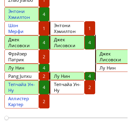
Zhao Jianbo
1
Энтони
4
Хэмилтон
Шон
Энтони
1
1
Мерфи
Хэмилтон
Джек
Джек
4
4
Лисовски
Лисовски
Фрэйзер
Джек
2
Патрик
Лисовски
Лу Нин
4
Лу Нин
Pang Junxu
2
Лу Нин
4
Тепчайа Ун-
Тепчайа Ун-
4
2
Ну
Ну
Аллистер
2
Картер