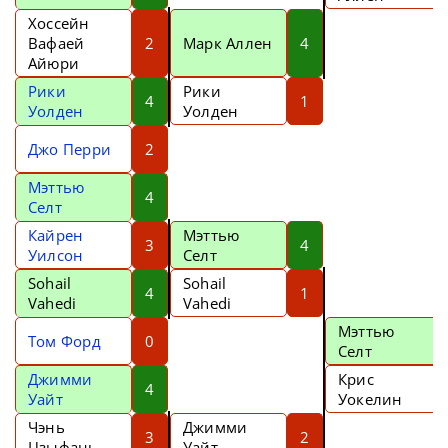
Хоссейн
Вафаей
2
Марк Аллен
4
Айюри
Рики
Рики
4
1
Уолден
Уолден
Джо Перри
2
Мэттью
4
Селт
Кайрен
Мэттью
3
4
Уилсон
Селт
Sohail
Sohail
4
1
Vahedi
Vahedi
Мэттью
Том Форд
0
Селт
Джимми
Крис
4
Уайт
Уокелин
Чэнь
Джимми
3
2
Цзыфань
Уайт