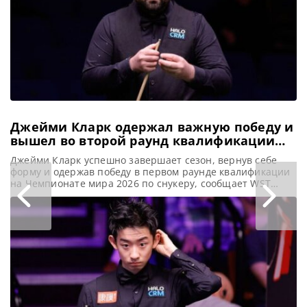
аттракциона.
Спортсмен,
занимающий 74-е
место в мировом
рейтинге,
продемонстрировал
многообещающие
Джейми Кларк одержал важную победу и
вышел во второй раунд квалификации
Чемпионата мира 2026
Джейми Кларк успешно завершает сезон, вернув себе
форму и одержав победу в первом раунде квалификации
на Чемпионате мира 2026 по снукеру, сообщает WST
Валлийский спортсмен Джейми Кларк
продемонстрировал сильную форму, обыграв Хейдона
Пинхи со счетом 10-5 в квалификационном матче
Чемпионата мира 2026. Эта победа стала особенно
значимой. Учитывая, что Кларк отсутствовал в течение
года, посвятив