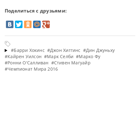
Поделиться с друзьями:
#Барри Хокинс
#Джон Хиггинс
#Дин Джуньху
#Кайрен Уилсон
#Марк Селби
#Марко Фу
#Ронни О'Салливан
#Стивен Магуайр
#Чемпионат Мира 2016