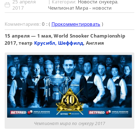
25 апреля
Новости снукера
| Категории:
,
2017
Чемпионат Мира - новости
Комментариев:
0 : (
Прокомментировать
)
15 апреля — 1 мая, World Snooker Championship
2017, театр
Крусибл, Шеффилд
, Англия
Чемпионат мира по снукеру 2017