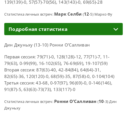
139(139)-0, 57(57)-70(56), 143(143)-0, 69(65)-28
Марк Селби
12
Статистика личных встреч:
(
-5) Марко Фу
Подробная статистика
Дин Джуньху (13-10) Ронни О’Салливан
Первая сессия: 79(71)-0, 128(128)-12, 77(71)-7, 11-
79(63), 0-99(99), 16-102(65), 76-69(69), 19-107(59)
Вторая сессия: 87(63)-40, 42-84(84), 64(64)-31,
82(65)-36, 120(120)-0, 68(59)-35, 87(58)-0, 0-104(104)
Третья сессия: 43-68, 0-97(97), 96(69)-0, 0-146(146),
91(87)-5, 63(63)-73(73), 133(117)-0
Ронни О’Салливан
10
Статистика личных встреч:
(
-3) Дин
Джуньху