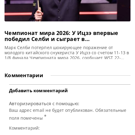
Чемпионат мира 2026: У Ицзэ впервые
победил Селби и сыграет в
четвертьфинале
Марк Селби потерпел шокирующее поражение от
молодого китайского снукериста У Ицзэ со счетом 11-13 в
1/8 финала Чемпионата мира 2026, сообщает WST 22-
летний китайский игрок У Ицзэ совершил впечатляющий
прорыв на Чемпионате мира по снукеру. Он одержал
свою первую крупную победу над Марком Селби со
Комментарии
счетом 13-11 и прошел в четвертьфинал престижного
турнира в Crucible
Добавить комментарий
Авторизироваться с помощью:
Ваш адрес email не будет опубликован. Обязательные
*
поля помечены
Комментарий: