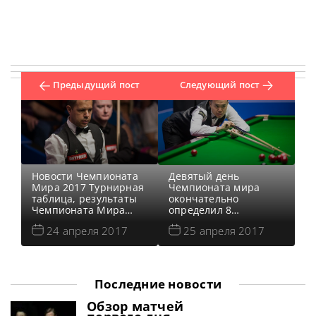
Предыдущий пост
Следующий пост
Новости Чемпионата
Девятый день
Мира 2017 Турнирная
Чемпионата мира
таблица, результаты
окончательно
Чемпионата Мира
определил 8
2017 Результаты
снукеристов, которые
24 апреля 2017
25 апреля 2017
квалификации
постараются дойти до
Чемпионата Мира
финала и забрать
2017 Онлайн
кубок. К
трансляции
четвертьфиналистам
Чемпионата Мира
присоединились
Последние новости
2017 Видео матча
недостающие три
Марк Селби — Сяо
игрока. Новости
Обзор матчей
Годун Первая сессия
Чемпионата Мира