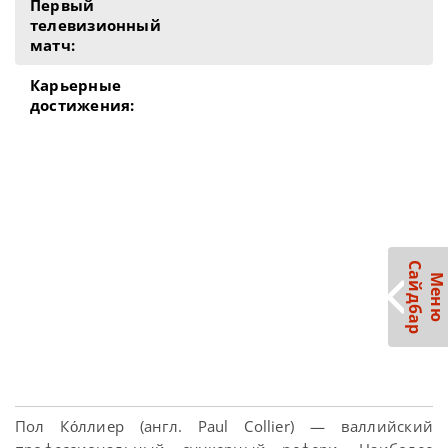
Первый
телевизионный
матч:
Карьерные
достижения:
С
р
М
е
н
ю
а
й
д
б
а
Пол Ко́ллиер (англ. Paul Collier) — валлийский