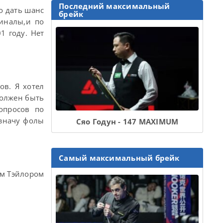
Последний максимальный
о дать шанс
брейк
иналы,и по
1 году. Нет
ов. Я хотел
должен быть
вопросов по
азначу фолы
Сяо Годун - 147 MAXIMUM
Самый максимальный брейк
ом Тэйлором