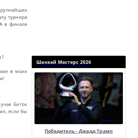
крупнейших
алу турнира
 А в финале
и?
Шанхай Мастерс 2026
даже в моих
м!
лучае биток
бил, если бы
Победитель - Джадд Трамп