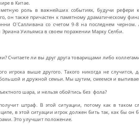
ире в Китае.
аметную роль в важнейших событиях, будучи рефери 
го, он также причастен к памятному драматическому фин
онни О`Салливана со счетом 9-8 на последнем черном.
 Эриана Уильямса в своем поражении Марку Селби.
? Считаете ли вы друг друга товарищами либо коллегам
ого игрока выше другого. Такого никогда не случится, 
 большой и дружной семьи. Мы шутим, смеемся и выпивае
бъектного шара, и нельзя обойтись без фола?
олучит штраф. В этой ситуации, потому как в таком с
нципе, в этой ситуации игрок должен бить так, как бы он 
рами. Это улучшит положение.