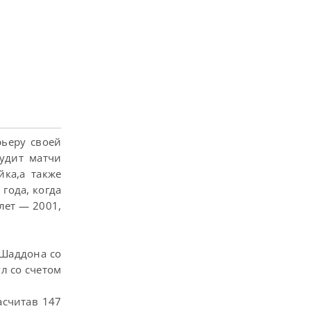
рьеру своей
удит матчи
ка,а также
года, когда
лет — 2001,
 Шаддона со
л со счетом
асчитав 147