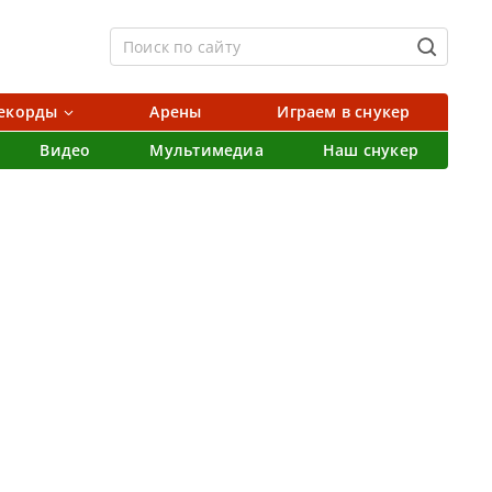
екорды
Арены
Играем в снукер
Видео
Мультимедиа
Наш снукер