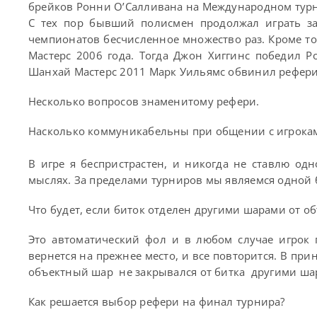
брейков Ронни О’Салливана на Международном турн
С тех пор бывший полисмен продолжал играть з
чемпионатов бесчисленное множество раз. Кроме то
Мастерс 2006 года. Тогда Джон Хиггинс победил Р
Шанхай Мастерс 2011 Марк Уильямс обвинил рефери
Несколько вопросов знаменитому рефери.
Насколько коммуникабельны при общении с игроками
В игре я беспристрастен, и никогда не ставлю одн
мыслях. За пределами турниров мы являемся одной
Что будет, если биток отделен другими шарами от о
Это автоматический фол и в любом случае игрок п
вернется на прежнее место, и все повторится. В при
объектный шар не закрывался от битка другими ша
Как решается выбор рефери на финал турнира?