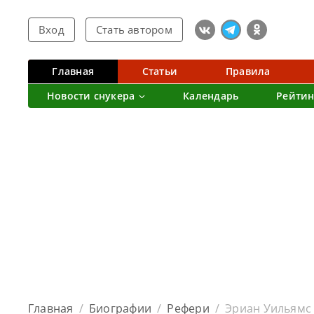
Вход
Стать автором
Главная
Статьи
Правила
Новости снукера
Календарь
Рейтин
Главная
/
Биографии
/
Рефери
/
Эриан Уильямс (