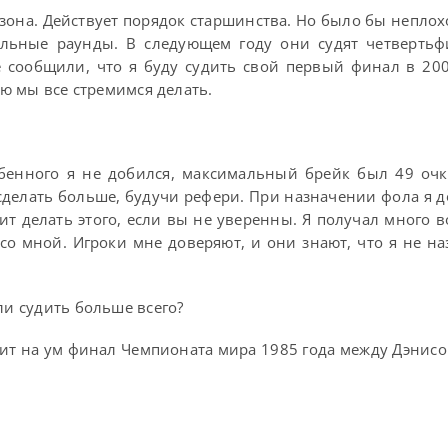
зона. Действует порядок старшинства. Но было бы неплох
льные раунды. В следующем году они судят четвертьф
е сообщили, что я буду судить свой первый финал в 200
ую мы все стремимся делать.
обенного я не добился, максимальный брейк был 49 очк
 сделать больше, будучи рефери. При назначении фола я 
оит делать этого, если вы не уверенны. Я получал много 
со мной. Игроки мне доверяют, и они знают, что я не н
ли судить больше всего?
одит на ум финал Чемпионата мира 1985 года между Дэнис