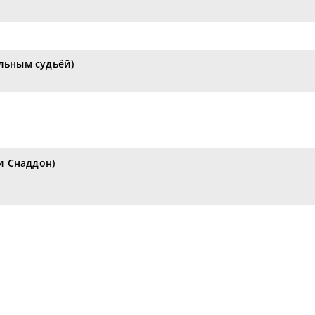
альным судьёй)
 Снаддон)