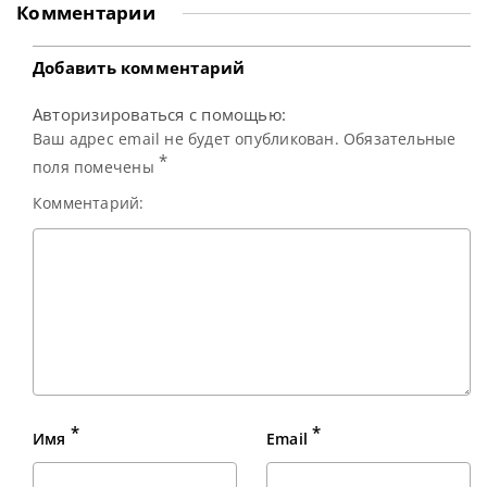
окончательно сформирован. А проведенная жеребьевка
Комментарии
определила захватывающие противостояния в Гонконге.
Поскольку в турнире принимают участие лишь 32 лучших
игрока на основании годового рейтинга,
Добавить комментарий
Авторизироваться с помощью:
Ваш адрес email не будет опубликован. Обязательные
*
поля помечены
Комментарий:
*
*
Имя
Email