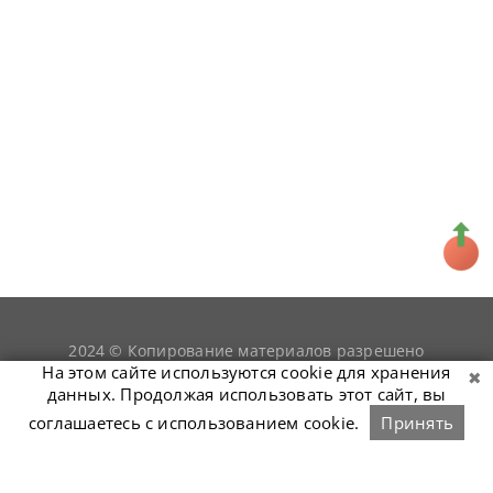
2024 © Копирование материалов разрешено
snookerist.ru
только при условии гиперссылки на
На этом сайте используются cookie для хранения
данных. Продолжая использовать этот сайт, вы
соглашаетесь с использованием cookie.
Принять
Связаться с нами
Войти