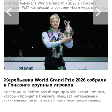
в четвертьфинале World Grand Prix 2026 в Гонконге,
сообщает WST Китайский спортсмен Чжан Анда впервые
за последние два года смог пробиться в полуфинал
престижного рейтингового турнира. Он одержал
уверенную победу над У Ицзэ с счетом 5-2 на турнире
World Grand Prix 2026. Результат матча
Жеребьевка World Grand Prix 2026 собрала
в Гонконге крупных игроков
Престижный рейтинговый турнир World Grand Prix 2026,
который пройдет в Гонконге, обещает интересные и
захватывающие противостояния с участием мировых
звезд снукера, сообщает metrouk Состав участников
турнира World Grand Prix 2026 (Мировое Гран-при)