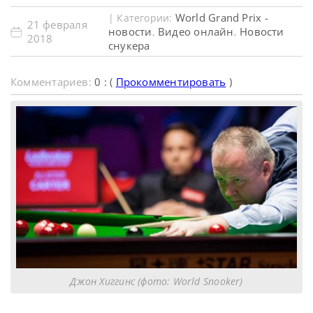
World Grand Prix -
| Категории:
21 февраля
новости
Видео онлайн
Новости
,
,
2018
снукера
Комментариев:
0 : (
Прокомментировать
)
Джон Хиггинс (фото: World Snooker)