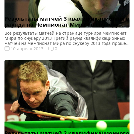
Результаты матчей 3 квалификационного
раунда на Чемпионат Мира по снукеру
2013
Все результаты матчей на странице турнира Чемпионат
Мира по снукеру 2013 Третий раунд квалификационных
матчей на Чемпионат Мира по снукеру 2013 года прошёл
с 10 по 11 апреля. В этом раунде выступили 16
0
10 апреля 2013
победителей квалификационных матчей второго раунда с
игроками расположенными с 32 по 47 позицию в
мировом рейтинге. Результаты матчей 3 раунда
квалификации на […]
Результаты матчей 2 квалификационного