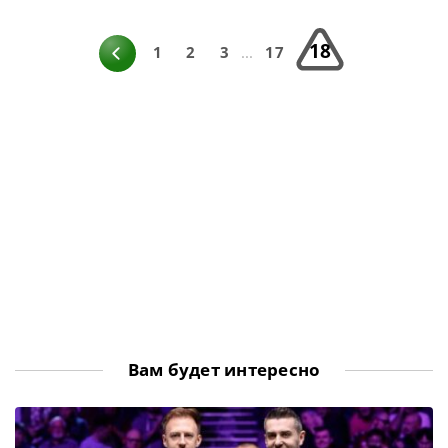
http://youtu.be/0usFSfmmjcs http://youtu.be/6zjYERIzqsA
http://youtu.be/PHBS2nMWKOw Поделиться с друзьями:
18
1
2
3
...
17
Вам будет интересно