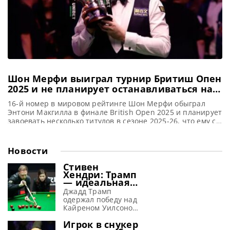
Шон Мерфи выиграл турнир Бритиш Опен
2025 и не планирует останавливаться на
достигнутом
16-й номер в мировом рейтинге Шон Мерфи обыграл
Энтони Макгилла в финале British Open 2025 и планирует
завоевать несколько титулов в сезоне 2025-26, что ему с
трудом удавалось на протяжении всей его карьеры,
сообщает metrouk После победы на турнире British Open
2025 в воскресенье вечером Шон Мерфи признался, что
Новости
намерен завоевать еще больше трофеев в
Стивен
Хендри: Трамп
— идеальная
машина для
Джадд Трамп
завоевания
одержал победу над
побед
Кайреном Уилсоном
в финале Шанхай
Игрок в снукер
Мастерс 2026 и, по