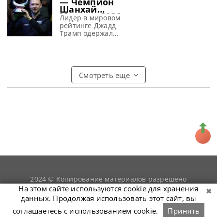
— Чемпион
чтобы принять
по снукеру 2026 года
Шанхай Мастерс
Шанхай
участие в турнире
(All-Africa Snooker
2026 намерен
Мастерс 2026
China Open 2026.
Championship). В
сохранить за собой
Лидер в мировом
После двух
решающем
лидерство в
рейтинге Джадд
квалификационных
поединке против
мировом рейтинге,
Трамп одержал
раундов
Шарля Йонка, Авад
сообщает SnookerHQ
победу над
продемонстрировал
Джадд Трамп
Кайреном Уилсоном
высокое мастерство,
остался доволен
со счетом 11-6 в
одержав победу со
успешным стартом
финале на турнире
счетом 6-5. Этот
нового снукерного
Шанхай Мастерс
Смотреть еще
успех принес
сезона 2026-27,
2026, сообщает WST
египетскому
одержав победу над
Джадд Трамп,
спортсмену не
Кайреном Уилсоном
занимающий
только
в финале Shanghai
первую строчку
континентальный
Masters 2026,
мирового рейтинга,
состоявшемся в
в очередной раз
воскресенье.
продемонстрировал
Бристолец одержал
свое мастерство,
верх со счетом
одержав победу на
престижном
турнире Shanghai
Masters. В финале
он встретился с
2024 © Копирование материалов разрешено
действующим
snookerist.ru
только при условии гиперссылки на
На этом сайте используются cookie для хранения
Чемпионом
Кайреном Уилсоном
данных. Продолжая использовать этот сайт, вы
и одержал
соглашаетесь с использованием cookie.
Принять
уверенную