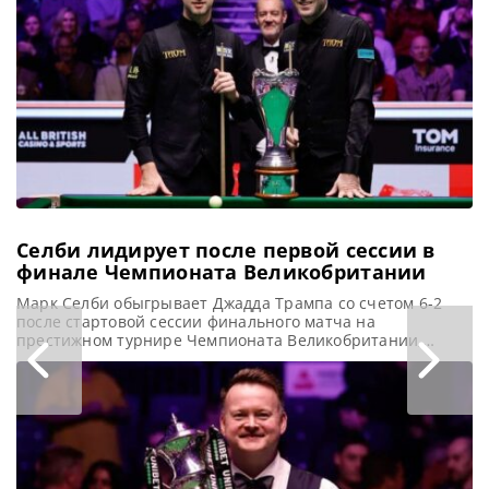
Селби лидирует после первой сессии в
финале Чемпионата Великобритании
Марк Селби обыгрывает Джадда Трампа со счетом 6-2
после стартовой сессии финального матча на
престижном турнире Чемпионата Великобритании,
сообщает WST Марк Селби, противостоящий лидеру
мирового рейтинга Джадду Трампу, лидирует со счетом
6-2 в финале Чемпионата Великобритании после первой
сессии. Для завоевания третьего престижного титула ему
необходимо одержать победу в четырех фреймах. Этот
финал Triple Crown