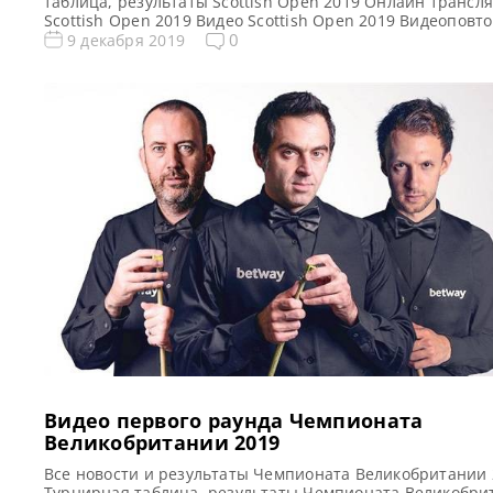
таблица, результаты Scottish Open 2019 Онлайн трансл
Scottish Open 2019 Видео Scottish Open 2019 Видеоповт
матчей Открытый чемпионат Шотландии по снукеру (С
0
9 декабря 2019
Опен) 2019. Первый раунд в записи. Если не смогли
посмотреть матч в прямом эфире, смотрите матчи в за
Видео матчей: Видео матча Ронни О’Салливан — […]
Видео первого раунда Чемпионата
Великобритании 2019
Все новости и результаты Чемпионата Великобритании 
Турнирная таблица, результаты Чемпионата Великобри