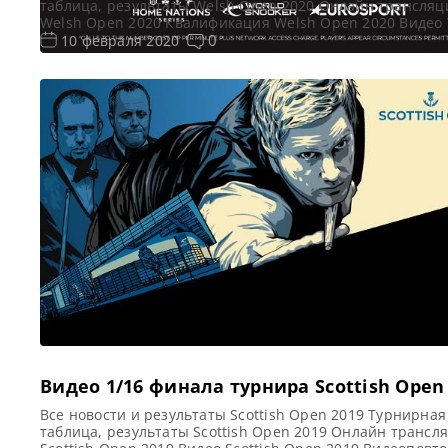
таблица, результаты Welsh Open 2020 Онлайн трансляц
Welsh Open 2020 Квалификация Welsh Open 2020 Видео
Open 2020 Видеоповторы матчей турнира Велш Опен 2
0
10 февраля 2020
(рейтинговый). Первый раунд в записи. Если не смогли
посмотреть матч в прямом эфире, смотрите матчи в за
Видео матча Шон Мерфи — Даррен […]
Видео 1/16 финала турнира Scottish Open
Все новости и результаты Scottish Open 2019 Турнирная
таблица, результаты Scottish Open 2019 Онлайн трансл