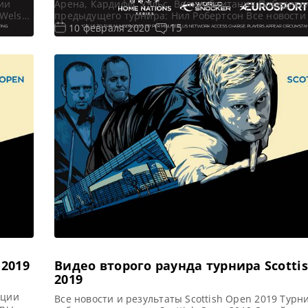
ии
Арена, Кардифф, Уэльс, Великобритания Победите
 Welsh
предыдущего турнира: Нил Робертсон Все новости
020
результаты Welsh Open 2020 Онлайн трансляции 
15
10 февраля 2020
2020 Квалификация Welsh Open 2020 Видео Welsh 
писи
[poll id=»95″] Турнирная сетка: 1/16 финала 1/8 фи
финала 1/2 финала Финал 7 фреймов (до 4-х […]
 2019
Видео второго раунда турнира Scotti
2019
яции
Все новости и результаты Scottish Open 2019 Турн