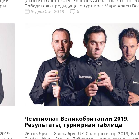
яции
(Скоттиш Опен) 2019, Emirates Arena, Глазго, Шотл
оры
Победитель предыдущего турнира: Марк Аллен Все
коттиш
результаты Scottish Open 2019 Онлайн трансляции 
6
9 декабря 2019
Open 2019 Видео Scottish Open 2019 Турнирная сет
писи
финала 1/8 финала 1/4 финала 1/2 финала Финал 
(до 4-х побед) 7 фреймов (до 4-х […]
Чемпионат Великобритании 2019.
Результаты, турнирная таблица
2019
26 ноября — 8 декабря, UK Championship 2019, Bar
тании
Centre, Йорк, Англия Победитель предыдущего тур