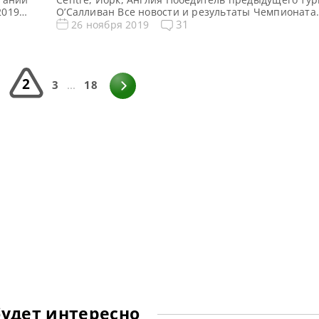
2019
О’Салливан Все новости и результаты Чемпионата
Великобритании 2019 Онлайн трансляции Чемпио
31
26 ноября 2019
Первый
Великобритании 2019 Видео Чемпионата Великоб
мом
2019 Турнирная сетка: 1/16 финала 1/8 финала 1/4
атча
финала Финал 11 фреймов (до 6-ти побед) 11 фрейм
побед) 11 […]
2
1
3
...
18
будет интересно