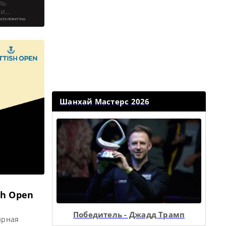
ль
 и
Welsh Open
Open 2020
нала 1/4
Шанхай Мастерс 2026
sh Open
Победитель - Джадд Трамп
ирная