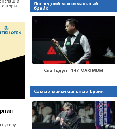
рансляции
Последний максимальный
оповторы
брейк
у (Скоттиш
и посмотреть
део матчей:
Сяо Годун - 147 MAXIMUM
Самый максимальный брейк
ирная
снукеру