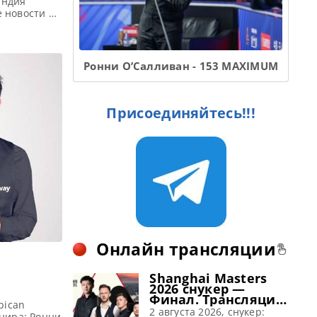
андия
 новости и
Scottish
ка: 1/16
7 фреймов
Ронни О’Салливан - 153 MAXIMUM
Присоединяйтесь!!!
Онлайн трансляции
Shanghai Masters
2026 снукер —
Финал. Трансляции
bican
расписание
2 августа 2026, снукер:
нира: Ронни