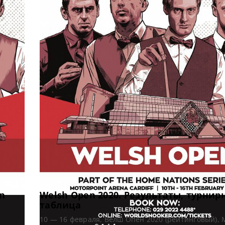
n
Welsh Open 2020. Результаты, турнир
таблица
10 — 16 февраля, Велш Опен 2020 (рейтинговый),