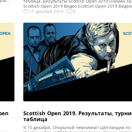
оры
таблица, результаты Scottish Open 2019 Онлайн т
коттиш
Scottish Open 2019 Видео Scottish Open 2019 Виде
треть
матчей Открытый чемпионат Шотландии по снукер
0
11 декабря 2019
атчей:
Опен) 2019. Второй раунд в записи. Если не смогл
матч в прямом эфире, смотрите матчи в записи Ви
Видео матча Ронни О’Салливан — […]
pen
Scottish Open 2019. Результаты, турн
таблица
9-15 декабря, Открытый чемпионат Шотландии по 