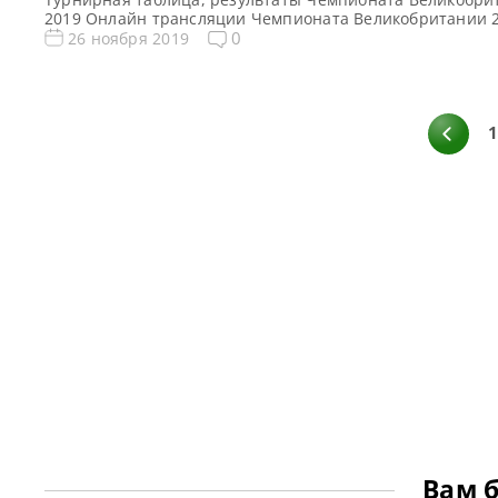
2019 Онлайн трансляции Чемпионата Великобритании 
Видео Чемпионата Великобритании 2019 Видеоповторы
0
26 ноября 2019
матчей Чемпионата Великобритании 2019 по снукеру. 
раунд в записи. Если не смогли посмотреть матч в пря
эфире, смотрите матчи в записи Видео матчей: Видео м
Ронни О’Салливан — Росс Булман Обзор […]
Вам 