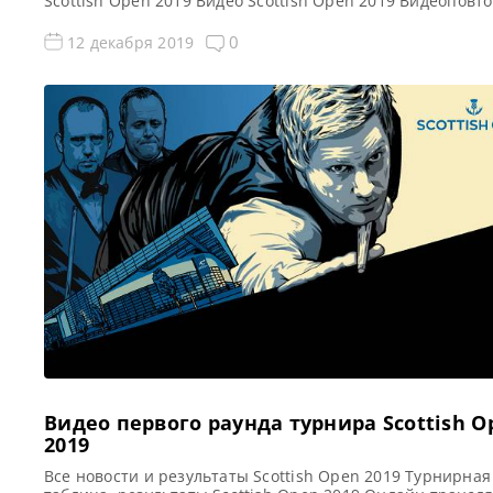
Scottish Open 2019 Видео Scottish Open 2019 Видеоповт
матчей Открытый чемпионат Шотландии по снукеру (С
Опен) 2019. 1/16 финала в записи. Если не смогли посмо
0
12 декабря 2019
матч в прямом эфире, смотрите матчи в записи Видео м
Видео матча Джо Перри — […]
Видео первого раунда турнира Scottish O
2019
Все новости и результаты Scottish Open 2019 Турнирная