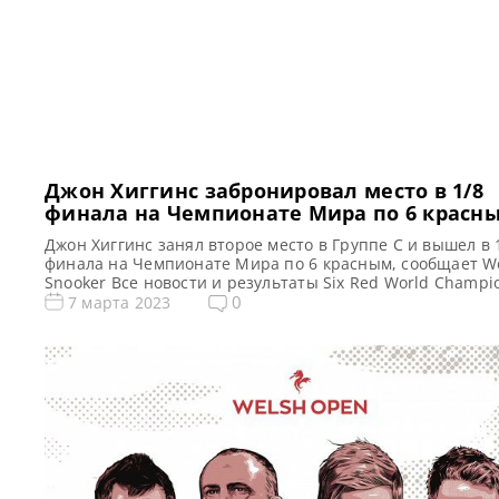
Джон Хиггинс забронировал место в 1/8
финала на Чемпионате Мира по 6 красн
Джон Хиггинс занял второе место в Группе С и вышел в 
финала на Чемпионате Мира по 6 красным, сообщает W
Snooker Все новости и результаты Six Red World Champi
2023 Квалификация Six Red World Championship 2023 Six
0
7 марта 2023
World Championship 2023. Результаты, турнирная сетка
Голосования и опросы Six Red World Championship 2023
Расписание трансляций […]