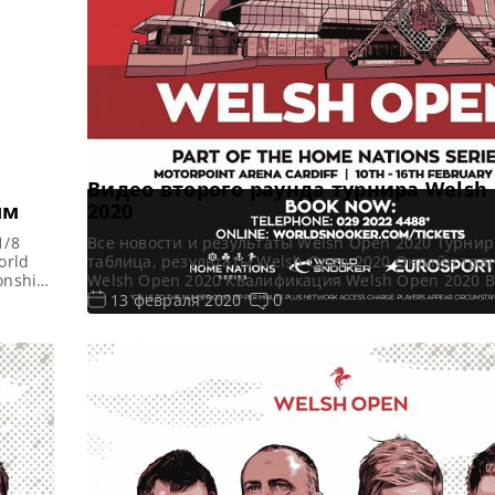
Видео второго раунда турнира Welsh
ым
2020
1/8
Все новости и результаты Welsh Open 2020 Турни
orld
таблица, результаты Welsh Open 2020 Онлайн тра
onship
Welsh Open 2020 Квалификация Welsh Open 2020 В
 Red
Open 2020 Видеоповторы матчей турнира Велш Оп
0
13 февраля 2020
(рейтинговый). Второй раунд в записи. Если не см
посмотреть матч в прямом эфире, смотрите матчи
Видео матча Джон Хиггинс — Кен […]