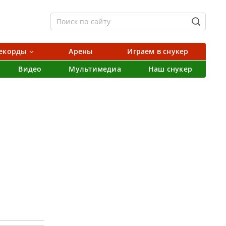
екорды
Арены
Играем в снукер
Видео
Мультимедиа
Наш снукер