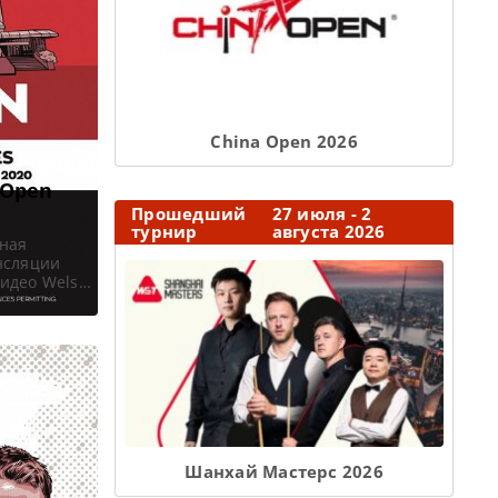
Сhina Open 2026
 Open
Прошедший
27 июля - 2
турнир
августа 2026
рная
нсляции
идео Welsh
ен 2020
огли
 в записи
Шанхай Мастерс 2026