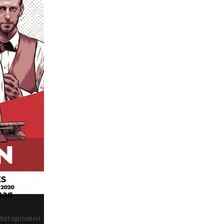
ная
 Моторпойнт