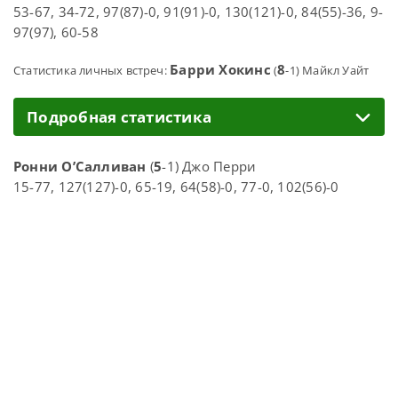
53-67, 34-72, 97(87)-0, 91(91)-0, 130(121)-0, 84(55)-36, 9-
97(97), 60-58
Барри Хокинс
8
Статистика личных встреч:
(
-1) Майкл Уайт
Подробная статистика
Ронни О’Салливан
(
5
-1) Джо Перри
15-77, 127(127)-0, 65-19, 64(58)-0, 77-0, 102(56)-0