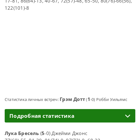
17-81, 86(64)-13, 40-67, 72(57)-48, 65-50, 80(76)-66(56),
122(101)-8
Грэм Дотт
1
Статистика личных встреч:
(
-0) Робби Уильямс
Подробная статистика
Лука Бресель
(
5
-0) Джейми Джонс