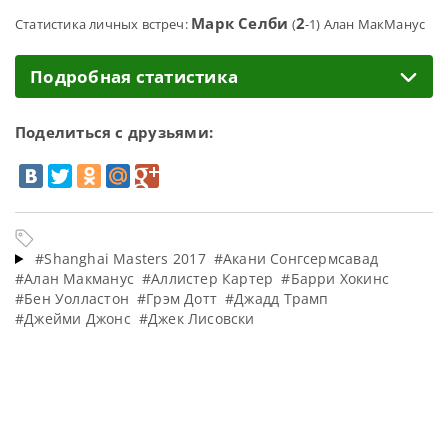
Марк Селби
2
Статистика личных встреч:
(
-1) Алан МакМанус
Подробная статистика
Поделиться с друзьями:
#Shanghai Masters 2017
#Акани Сонгсермсавад
#Алан Макманус
#Аллистер Картер
#Барри Хокинс
#Бен Уолластон
#Грэм Дотт
#Джадд Трамп
#Джейми Джонс
#Джек Лисовски