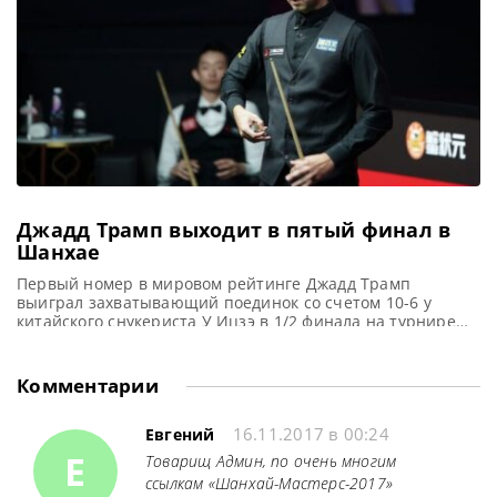
Чемпионом Кайреном Уилсоном и одержал уверенную
Джадд Трамп выходит в пятый финал в
Шанхае
Первый номер в мировом рейтинге Джадд Трамп
выиграл захватывающий поединок со счетом 10-6 у
китайского снукериста У Ицзэ в 1/2 финала на турнире
Shanghai Masters 2026, сообщает WST Лидер мирового
рейтинга Джадд Трамп одержал победу над действующим
Чемпионом мира У Ицзэ со счетом 10-6, завоевав себе
Комментарии
место в финале турнира Shanghai Masters 2026. Где он
16.11.2017 в 00:24
Евгений
Е
Товарищ Админ, по очень многим
ссылкам «Шанхай-Мастерс-2017»