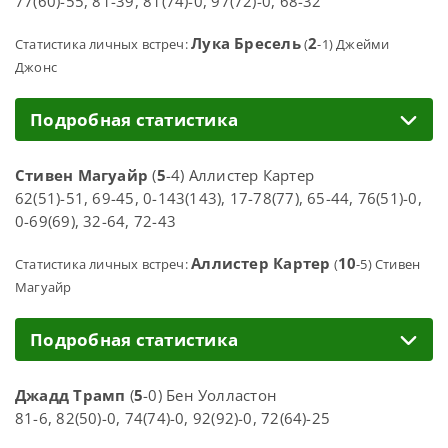
77(60)-55, 81-39, 81(74)-0, 97(72)-0, 68-32
Лука Бресель
2
Статистика личных встреч:
(
-1) Джейми
Джонс
Подробная статистика
Стивен Магуайр
(
5
-4) Аллистер Картер
62(51)-51, 69-45, 0-143(143), 17-78(77), 65-44, 76(51)-0,
0-69(69), 32-64, 72-43
Аллистер Картер
10
Статистика личных встреч:
(
-5) Стивен
Магуайр
Подробная статистика
Джадд Трамп
(
5
-0) Бен Уолластон
81-6, 82(50)-0, 74(74)-0, 92(92)-0, 72(64)-25