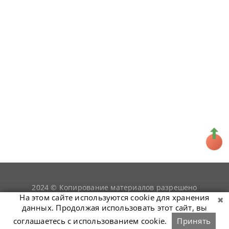
2024 © Копирование материалов разрешено
snookerist.ru
только при условии гиперссылки на
На этом сайте используются cookie для хранения
данных. Продолжая использовать этот сайт, вы
соглашаетесь с использованием cookie.
Принять