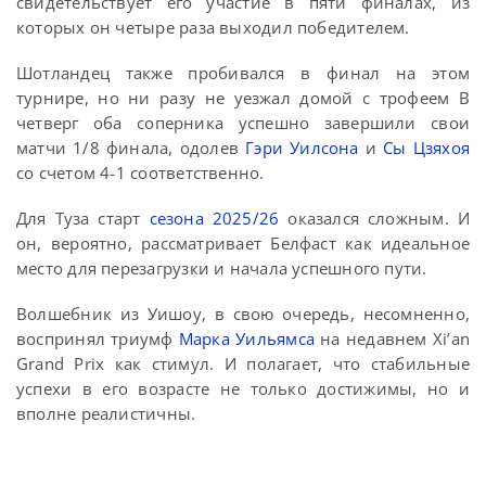
свидетельствует его участие в пяти финалах, из
которых он четыре раза выходил победителем.
Шотландец также пробивался в финал на этом
турнире, но ни разу не уезжал домой с трофеем В
четверг оба соперника успешно завершили свои
матчи 1/8 финала, одолев
Гэри Уилсона
и
Сы Цзяхоя
со счетом 4-1 соответственно.
Для Туза старт
сезона 2025/26
оказался сложным. И
он, вероятно, рассматривает Белфаст как идеальное
место для перезагрузки и начала успешного пути.
Волшебник из Уишоу, в свою очередь, несомненно,
воспринял триумф
Марка Уильямса
на недавнем Xi’an
Grand Prix как стимул. И полагает, что стабильные
успехи в его возрасте не только достижимы, но и
вполне реалистичны.