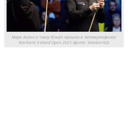
Марк Аллен и Чжоу Юэлун прошли в четвертьфинал
Northern Ireland Open 2025 (фото: SnookerHQ)