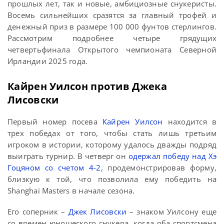
прошлых лет, так и новые, амбициозные снукеристы.
Восемь сильнейших сразятся за главный трофей и
денежный приз в размере 100 000 фунтов стерлингов.
Рассмотрим подробнее четыре грядущих
четвертьфинала Открытого чемпионата Северной
Ирландии 2025 года.
Кайрен Уилсон против Джека
Лисовски
Первый номер посева
Кайрен Уилсон
находится в
трех победах от того, чтобы стать лишь третьим
игроком в истории, которому удалось дважды подряд
выиграть турнир. В четверг он
одержал победу над Хэ
Гоцяном со счетом 4-2
, продемонстрировав форму,
близкую к той, что позволила ему победить на
Shanghai Masters в начале сезона.
Его соперник –
Джек Лисовски
– знаком Уилсону еще
со времен юношеского снукера, когда оба спортсмена