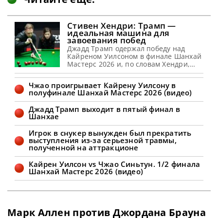
Стивен Хендри: Трамп —
идеальная машина для
завоевания побед
Джадд Трамп одержал победу над
Кайреном Уилсоном в финале Шанхай
Мастерс 2026 и, по словам Хендри,
просто создан для успеха в снукере,
сообщает WST Стивен Хендри
Чжао проигрывает Кайрену Уилсону в
полагает, что Джадд Трамп способен
полуфинале Шанхай Мастерс 2026 (видео)
вновь обрести свою лучшую форму в
текущем сезоне. Эти размышления он
Джадд Трамп выходит в пятый финал в
высказал в недавнем выпуске
Шанхае
подкаста Snooker Club, касаясь
прошедшего турнира Shanghai
Игрок в снукер вынужден был прекратить
Masters. По
выступления из-за серьезной травмы,
полученной на аттракционе
Кайрен Уилсон vs Чжао Синьтун. 1/2 финала
Шанхай Мастерс 2026 (видео)
Марк Аллен против Джордана Брауна