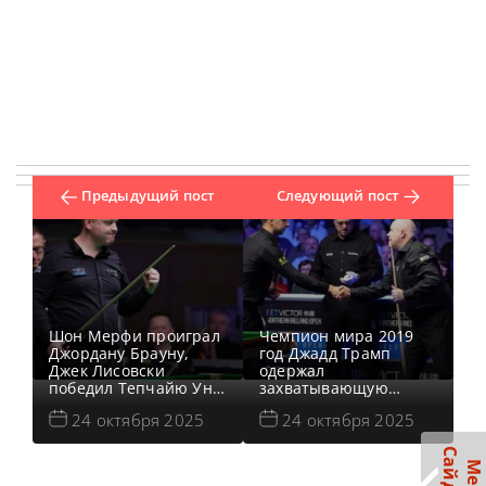
Предыдущий пост
Следующий пост
Шон Мерфи проиграл
Чемпион мира 2019
Джордану Брауну,
год Джадд Трамп
Джек Лисовски
одержал
победил Тепчайю Ун-
захватывающую
Ну, а Кайрен Уилсон
победу над Джоном
24 октября 2025
24 октября 2025
нанес поражение
Хиггинсом в
китайскому
четвертьфинале на
снукеристу Хэ Гоцяну
турнире Northern
в 1/8 финала в
Ireland Open 2025,