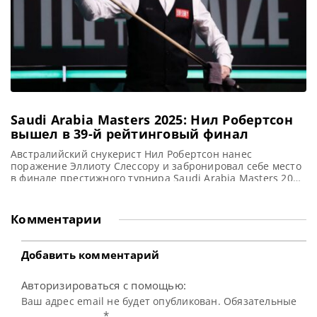
Saudi Arabia Masters 2025: Нил Робертсон
вышел в 39-й рейтинговый финал
Австралийский снукерист Нил Робертсон нанес
поражение Эллиоту Слессору и забронировал себе место
в финале престижного турнира Saudi Arabia Masters 2025
в Джидде, сообщает WST Нил Робертсон находится всего
в одной победе от титула Saudi Arabia Snooker Masters и
самого крупного главного приза в карьере — 500 000
Комментарии
фунтов стерлингов. В полуфинале Нил обыграл Эллиота
Слессора
Добавить комментарий
Авторизироваться с помощью:
Ваш адрес email не будет опубликован. Обязательные
*