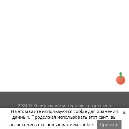
2024 © Копирование материалов разрешено
snookerist.ru
только при условии гиперссылки на
На этом сайте используются cookie для хранения
данных. Продолжая использовать этот сайт, вы
соглашаетесь с использованием cookie.
Принять