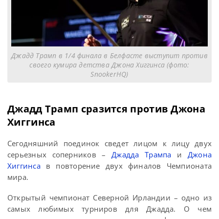
Джадд Трамп в 1/4 финала в Белфасте выступит против
своего кумира детства Джона Хиггинса (фото:
SnookerHQ)
Джадд Трамп сразится против Джона
Хиггинса
Сегодняшний поединок сведет лицом к лицу двух
серьезных соперников –
Джадда Трампа
и
Джона
Хиггинса
в повторение двух финалов Чемпионата
мира.
Открытый чемпионат Северной Ирландии – одно из
самых любимых турниров для Джадда. О чем