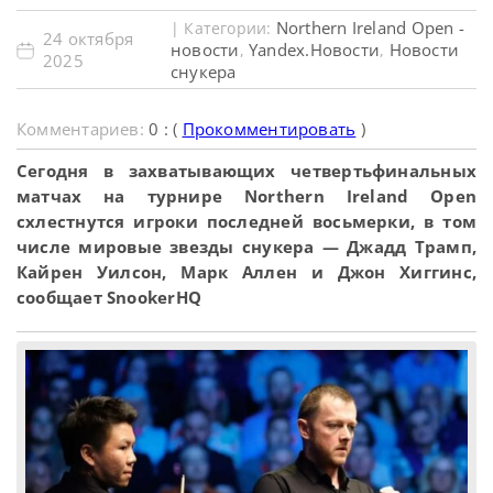
Northern Ireland Open -
| Категории:
24 октября
новости
Yandex.Новости
Новости
,
,
2025
снукера
Комментариев:
0 : (
Прокомментировать
)
Сегодня в захватывающих четвертьфинальных
матчах на турнире Northern Ireland Open
схлестнутся игроки последней восьмерки, в том
числе мировые звезды снукера — Джадд Трамп,
Кайрен Уилсон, Марк Аллен и Джон Хиггинс,
сообщает SnookerHQ