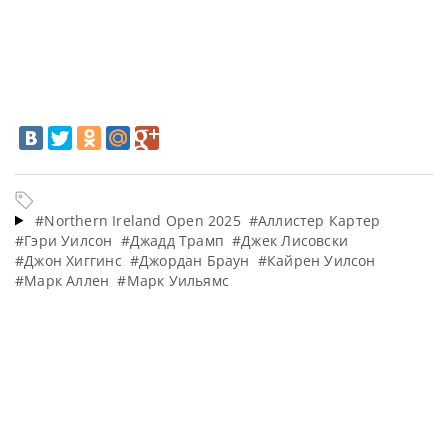
#Northern Ireland Open 2025
#Аллистер Картер
#Гэри Уилсон
#Джадд Трамп
#Джек Лисовски
#Джон Хиггинс
#Джордан Браун
#Кайрен Уилсон
#Марк Аллен
#Марк Уильямс