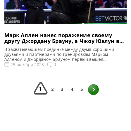
Марк Аллен нанес поражение своему
другу Джордану Брауну, а Чжоу Юэлун в
решающем фрейме обыграл Тома Форда
В захватывающем поединке между двумя хорошими
друзьями и партнерами по тренировкам Марком
Алленом и Джорданом Брауном первый вышел
победителем, а Чжоу Юэлун воспользовался ошибкой
0
25 октября 2025
Тома Форда в решающем фрейме и пересек финишную
прямую в четвертьфинале на турнире Northern Ireland
Open 2025, сообщает WST В четвертьфинальном
поединке Northern Ireland Open Марк Аллен
1
продемонстрировал мастерство и выдержку, […]
2
3
4
5