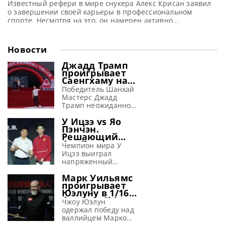
Известный рефери в мире снукера Алекс Крисан заявил
о завершении своей карьеры в профессиональном
спорте. Несмотря на это, он намерен активно
участвовать в продвижении и развитии снукера в своей
родной стране Румынии, сообщает totallysnookered
Лучший рефери по снукеру Алекс Крисан объявил о
Новости
своем уходе из профессионального тура. Хотя он
продолжит играть ключевую роль в развитии
Джадд Трамп
проигрывает
Саенгхаму на
турнире в
Победитель Шанхай
Тайюане
Мастерс Джадд
(видео)
Трамп неожиданно
потерпел
У Ицзэ vs Яо
поражение от
Пэнчэн.
Ноппона Саенгхама
Решающий
со счетом 3-6 в 1/16
фрейм матча
финала на турнире
Чемпион мира У
1/16 финала
China Open 2026 в
Ицзэ выиграл
China Open
Тайюане Первый
напряженный
2026 (видео)
номер в мировом
решающий фрейм у
Марк Уильямс
рейтинге Джадд
Яо Пэнчэна со
проигрывает
Трамп проиграл
счетом 6-5 и
Юэлуну в 1/16
тайцу Ноппону
завоевал место в 1/8
финала China
Саенгхаму со счетом
финала на турнире
Чжоу Юэлун
Open 2026
3-6 в 1/16 финала
China Open 2026 в
одержал победу над
(видео)
China Open 2026.
Тайюане
валлийцем Марком