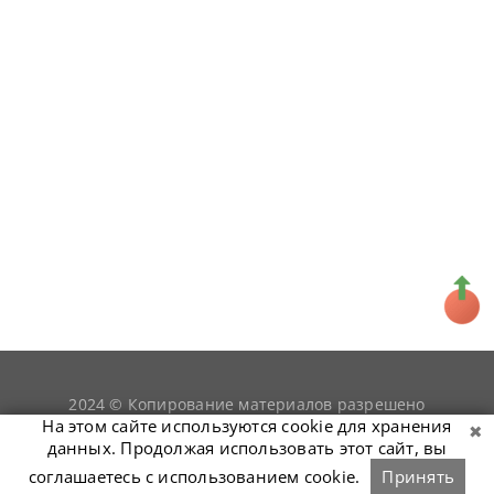
2024 © Копирование материалов разрешено
snookerist.ru
только при условии гиперссылки на
На этом сайте используются cookie для хранения
данных. Продолжая использовать этот сайт, вы
соглашаетесь с использованием cookie.
Принять