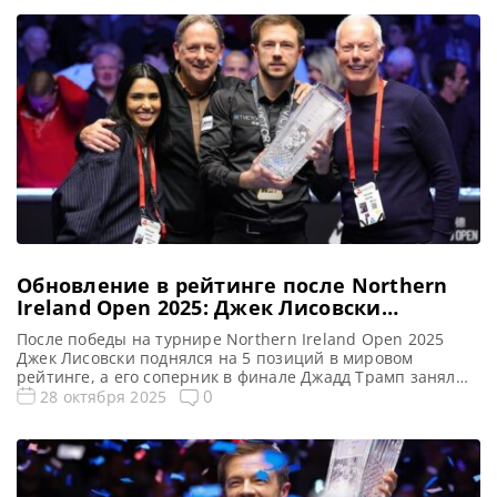
Обновление в рейтинге после Northern
Ireland Open 2025: Джек Лисовски
вернулся!
После победы на турнире Northern Ireland Open 2025
Джек Лисовски поднялся на 5 позиций в мировом
рейтинге, а его соперник в финале Джадд Трамп занял
16-е место в годовом рейтинге, сообщает WST После
0
28 октября 2025
триумфальной победы на турнире Northern Ireland Open,
Джек Лисовски совершил значительный скачок вверх в
мировом рейтинге, поднявшись сразу на пять позиций.
Эффектная […]