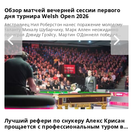
Обзор матчей вечерней сессии первого
дня турнира Welsh Open 2026
Австралиец Нил Роберстон нанес поражение молодому
таланту Михалу Шубарчику, Марк Аллен неожиданно
проиграл Дэвиду Грэйсу, Мартин О’Доннелл победил
Тома Форда, а У Ицзэ разгромил Бена Мертенса в
вечерней сессии первого раунда турнира Welsh Open
2026, сообщает WST Нил Робертсон победил соперника,
который младше его собственного сына, и пробился в
1/16 финала Welsh Open 2026, разгромив
Лучший рефери по снукеру Алекс Крисан
прощается с профессиональным туром в
трогательном посте в социальных сетях