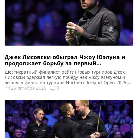
Джек Лисовски обыграл Чжоу Юэлуна и
продолжает борьбу за первый
рейтинговый титул
Шестикратный финалист рейтинговых турниров Джек
Лисовски одержал легкую победу над Чжоу Юэлуном и
вышел в финал на турнире Northern Ireland Open 2025,
сообщает WST Джек Лисовски продолжил впечатляющее
0
25 октября 2025
выступление на турнире Northern Ireland Open,
уверенно победив Чжоу Юэлуна со счетом 6-1. Эта
победа, отмеченная тремя сенчури брейками, вывела его
в финал седьмого рейтингового турнира и […]