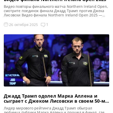
Видео повторы финального матча Northern Ireland Open,
смотрите поединок финала Джадд Трамп против Джека
Лисовски Видео финала Northern Ireland Open 2025 —
снукер Если не смогли посмотреть финал турнира по
снукеру Northern Ireland Open 2025 в прямом эфире,
1
26 октября 2025
смотрите его в записи Видео матча Джадд Трамп — Джек
Лисовски Первая сессия: Русские комментарии Русские
комментарии […]
Джадд Трамп одолел Марка Аллена и
сыграет с Джеком Лисовски в своем 50-м
рейтинговом финале
Лидер мирового рейтинга Джадд Трамп обыграл
любимца публики Марка Аллена и прошел в финал, где