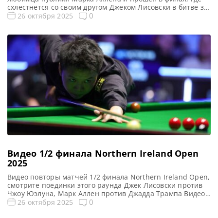
схлестнется со своим другом Джеком Лисовски в битве за
трофей Алекса Хиггинса и главный приз в размере 100
0
26 октября 2025
000 фунтов стерлингов на турнире Northern Ireland Open
2025, сообщает WST Джадд Трамп нанес поражение
местному фавориту Марку Аллену со счетом 6-3 […]
Видео 1/2 финала Northern Ireland Open
2025
Видео повторы матчей 1/2 финала Northern Ireland Open,
смотрите поединки этого раунда Джек Лисовски против
Чжоу Юэлуна, Марк Аллен против Джадда Трампа Видео
1/2 финала Northern Ireland Open 2025 — снукер Если не
0
26 октября 2025
смогли посмотреть матчи 1/2 финала по снукеру Northern