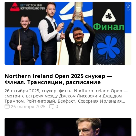
Ireland Open 2025 в прямом эфире, смотрите его в записи
Матч Марк Аллен — […]
Northern Ireland Open 2025 снукер —
Финал. Трансляции, расписание
26 октября 2025, снукер: финал Northern Ireland Open —
смотрите встречу между Джеком Лисовски и Джаддом
Трампом. Рейтинговый, Белфаст, Северная Ирландия
Предыдущий чемпион: Кайрен Уилсон Финал Northern
0
26 октября 2025
Ireland Open 2025: снукер — расписание прямых
трансляций Финал Открытый чемпионат Северной
Ирландии 2025 (Live) Смотреть сегодня прямые
трансляции финала рейтингового турнира Northern
Ireland Open по снукеру вы […]