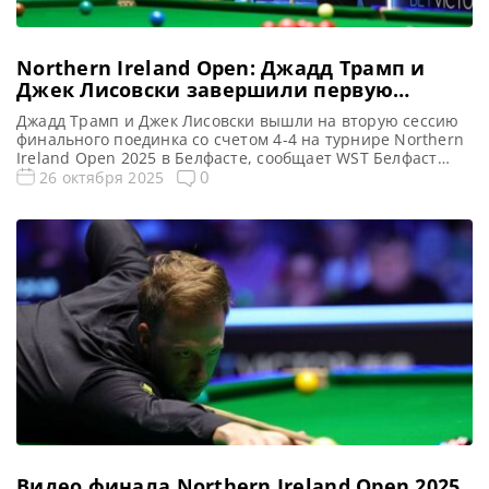
Northern Ireland Open: Джадд Трамп и
Джек Лисовски завершили первую
сессию финала вничью 4-4
Джадд Трамп и Джек Лисовски вышли на вторую сессию
финального поединка со счетом 4-4 на турнире Northern
Ireland Open 2025 в Белфасте, сообщает WST Белфаст
стал свидетелем напряженной ничьей 4-4 между
0
26 октября 2025
Джаддом Трампом и Джеком Лисовски в первой сессии
финального поединка Northern Ireland Open 2025. В
седьмом фрейме Лисовски честно признался, что сфолил,
когда был […]
Видео финала Northern Ireland Open 2025