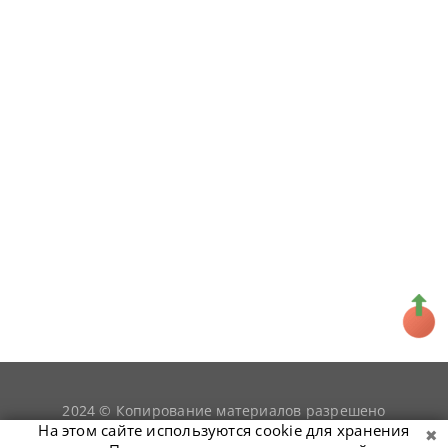
2024 © Копирование материалов разрешено
snookerist.ru
только при условии гиперссылки на
На этом сайте используются cookie для хранения