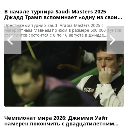
В начале турнира Saudi Masters 2025
Джадд Трамп вспоминает «одну из своих
лучших побед»
Престижный турнир Saudi Arabia Masters 2025 с
невероятным главным призом в размере 500 000 фунтов
стерлингов состоится с 8 по 16 августа в Джидде,
сообщает SnookerHQ Джадд Трамп на этой неделе в
Джидде будет защищать титул Чемпиона Saudi Masters. В
пятницу стартует прибыльный рейтинговый турнир,
главный приз которого составляет 500 000 фунтов
стерлингов. Эта сумма
Чемпионат мира 2026: Джимми Уайт
намерен покончить с двадцатилетним