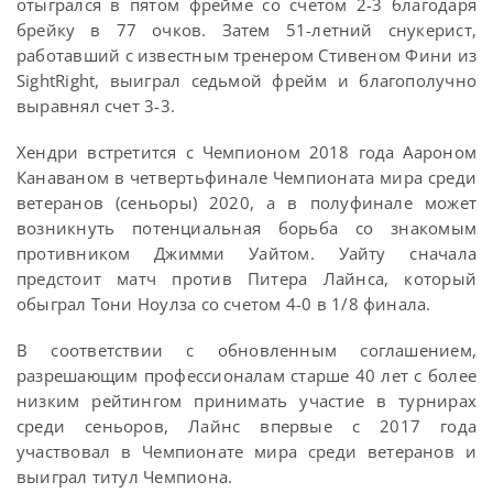
отыгрался в пятом фрейме со счетом 2-3 благодаря
брейку в 77 очков. Затем 51-летний снукерист,
работавший с известным тренером Стивеном Фини из
SightRight, выиграл седьмой фрейм и благополучно
выравнял счет 3-3.
Хендри встретится с Чемпионом 2018 года Аароном
Канаваном в четвертьфинале Чемпионата мира среди
ветеранов (сеньоры) 2020, а в полуфинале может
возникнуть потенциальная борьба со знакомым
противником Джимми Уайтом. Уайту сначала
предстоит матч против Питера Лайнса, который
обыграл Тони Ноулза со счетом 4-0 в 1/8 финала.
В соответствии с обновленным соглашением,
разрешающим профессионалам старше 40 лет с более
низким рейтингом принимать участие в турнирах
среди сеньоров, Лайнс впервые с 2017 года
участвовал в Чемпионате мира среди ветеранов и
выиграл титул Чемпиона.