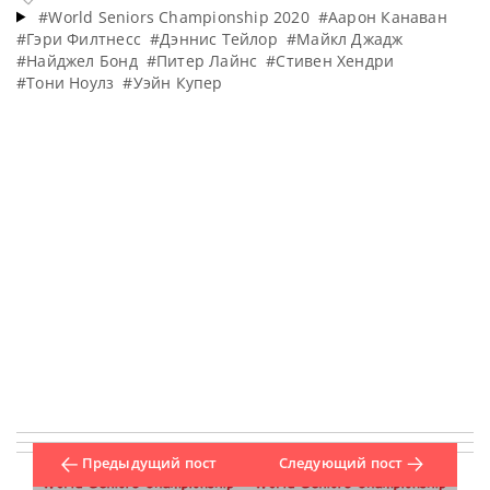
#World Seniors Championship 2020
#Аарон Канаван
#Гэри Филтнесс
#Дэннис Тейлор
#Майкл Джадж
#Найджел Бонд
#Питер Лайнс
#Стивен Хендри
#Тони Ноулз
#Уэйн Купер
Предыдущий пост
Следующий пост