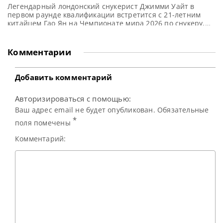
периодом неудач романтическим
Легендарный лондонский снукерист Джимми Уайт в
возвращением в Крусибл
первом раунде квалификации встретится с 21-летним
китайцем Гао Ян на Чемпионате мира 2026 по снукеру,
сообщает totallysnookered Легендарный английский
снукерист Джимми Уайт в 46-й раз в карьере начнет свой
путь к возвращению на Чемпионат мира по снукеру. В
Комментарии
возрасте 63 лет он до сих пор выступает на
профессиональном уровне.
Добавить комментарий
Авторизироваться с помощью:
Ваш адрес email не будет опубликован. Обязательные
*
поля помечены
Комментарий: