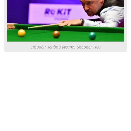
Стивен Хендри (фото: Snooker HQ)