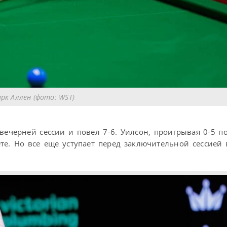
рк Аллен (фото: WST)
вечерней сессии и повел 7-6. Уилсон, проигрывая 0-5 п
ете. Но все еще уступает перед заключительной сессией 