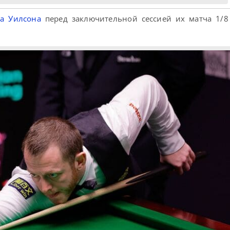
а Уилсона
перед заключительной сессией их матча 1/8