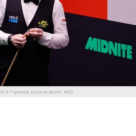
т 9-7 против Уилсона (фото: WST)