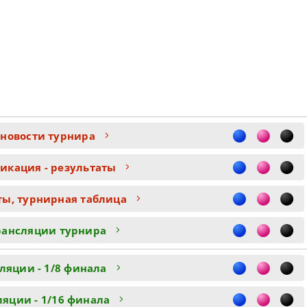
 новости турнира
икация - результаты
ты, турнирная таблица
рансляции турнира
ляции - 1/8 финала
ляции - 1/16 финала