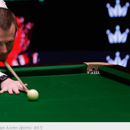
рк Аллен (фото: WST)