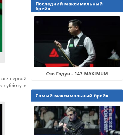
Последний максимальный
брейк
Сяо Годун - 147 MAXIMUM
осле первой
в субботу в
Самый максимальный брейк