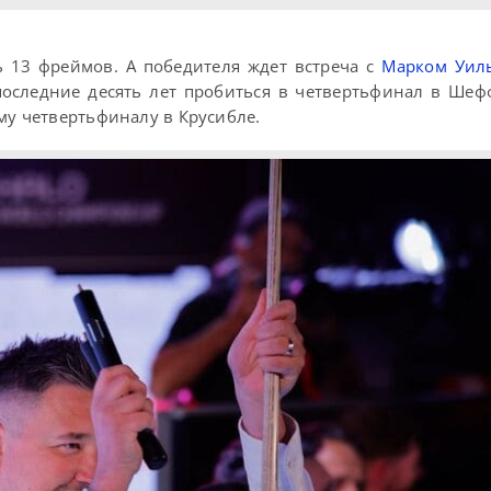
 13 фреймов. А победителя ждет встреча с
Марком Уил
 последние десять лет пробиться в четвертьфинал в Шеф
му четвертьфиналу в Крусибле.