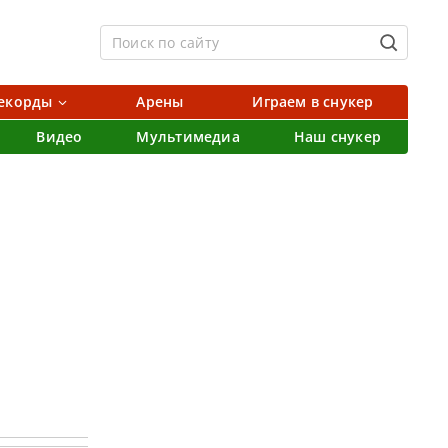
екорды
Арены
Играем в снукер
Видео
Мультимедиа
Наш снукер