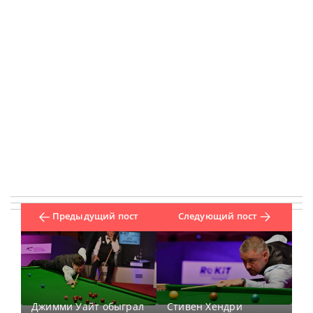
Предыдущий пост
Следующий пост
Джимми Уайт обыграл
Стивен Хендри