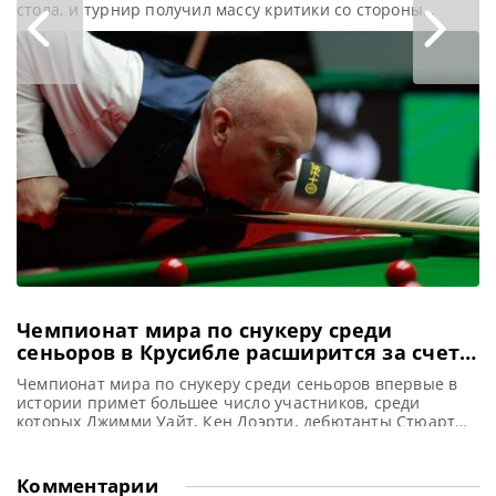
стола, и турнир получил массу критики со стороны
фанатов и игроков, сообщает SnookerHQ В четверг на
Чемпионате мира по снукеру среди ветеранов 2026 в
Шеффилде сложилась неприятная ситуация: матчи были
остановлены из-за неисправного игрового стола. Матч
1/8 финала между Мэттью Стивенсом
Чемпионат мира по снукеру среди
сеньоров в Крусибле расширится за счет
звездного состава участников
Чемпионат мира по снукеру среди сеньоров впервые в
истории примет большее число участников, среди
которых Джимми Уайт, Кен Доэрти, дебютанты Стюарт
Бинхэм, Рианн Эванс и другие именитые снукеристы,
сообщает totallysnookered Престижный Чемпионат мира
по снукеру среди ветеранов в 2026 году обещает стать
Комментарии