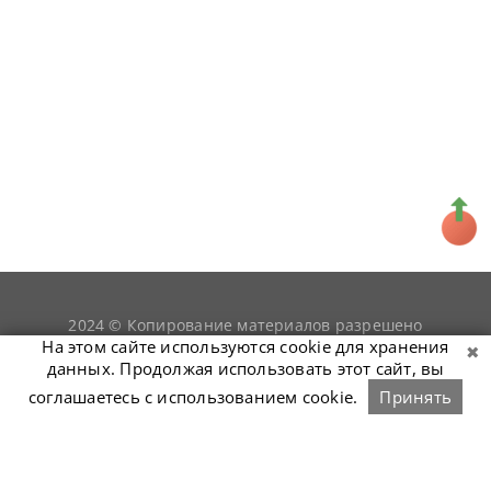
2024 © Копирование материалов разрешено
snookerist.ru
только при условии гиперссылки на
На этом сайте используются cookie для хранения
данных. Продолжая использовать этот сайт, вы
соглашаетесь с использованием cookie.
Принять
Связаться с нами
Войти