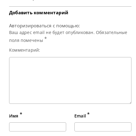
масштабнее: легендарный Crucible Theatre примет не 16,
а целых 24 игрока. Нововведением станет
Добавить комментарий
Авторизироваться с помощью:
Ваш адрес email не будет опубликован. Обязательные
*
поля помечены
Комментарий:
*
*
Имя
Email