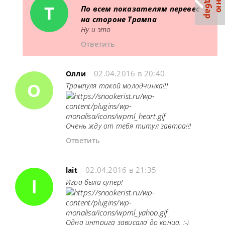
С
р
М
е
н
ю
а
й
д
б
а
T
По всем показателям перевес
на стороне Трампа
Ну и это
Ответить
02.04.2016 в 20:40
Олли
О
Трампуля такой молодчинка!!!
Очень жду от тебя титул завтра!!!
Ответить
02.04.2016 в 21:35
lait
l
Игра была супер!
Одна интрига зависала до конца. :-)