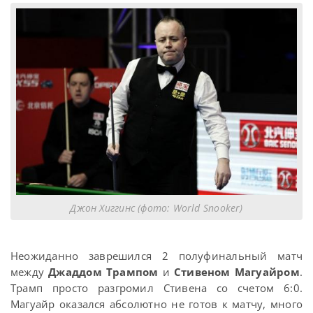
Джон Хиггинс (фото: World Snooker)
Неожиданно заврешился 2 полуфинальный матч
между
Джаддом Трампом
и
Стивеном Магуайром
.
Трамп просто разгромил Стивена со счетом 6:0.
Магуайр оказался абсолютно не готов к матчу, много