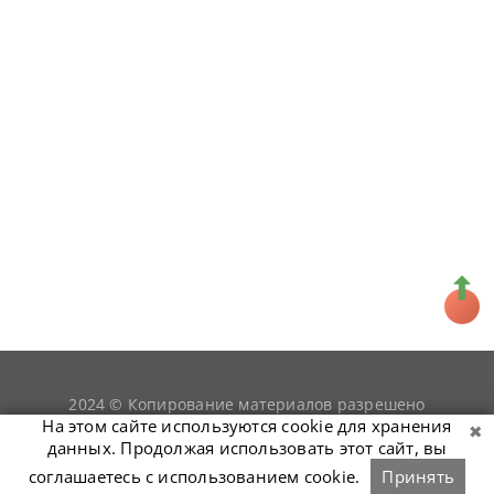
2024 © Копирование материалов разрешено
snookerist.ru
только при условии гиперссылки на
На этом сайте используются cookie для хранения
данных. Продолжая использовать этот сайт, вы
соглашаетесь с использованием cookie.
Принять