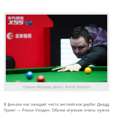
Стивен Магуайр (фото: World Snooker)
В финале нас ожидает чисто английское дерби: Джадд
Трамп — Рикки Уолден. Обоим игрокам очень нужна