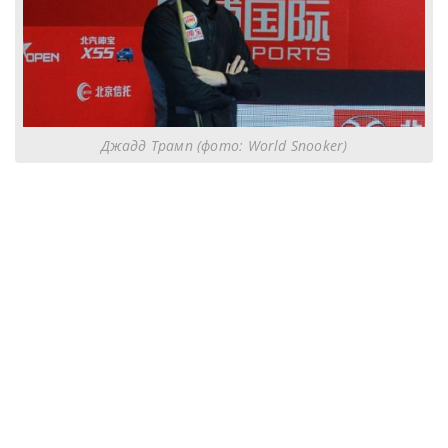
Джадд Трамп (фото: World Snooker)