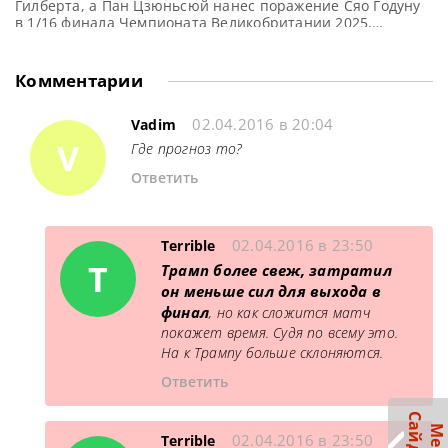
Гилберта, а Пан Цзюньсюй нанес поражение Сяо Годуну
в 1/16 финала Чемпионата Великобритании 2025,
сообщает WST Четвертый номер в мировом рейтинге
Марк Уильямс продемонстрировал стойкость и сумел
одержать победу над Дэвидом Гилбертом со счетом 6-4.
Комментарии
Валлиец собрался с силами после поездки в
тренировочный зал в середине сессии и теперь
02.04.2016 в 20:04
Vadim
V
Где прогноз то?
Ответить
02.04.2016 в 23:50
Terrible
T
Трамп более свеж, затратил
он меньше сил для выхода в
финал
, но как сложится матч
покажет время. Судя по всему это.
На к Трампу больше склоняются.
Ответить
02.04.2016 в 23:50
Terrible