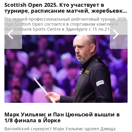
Scottish Open 2025. Кто участвует в
турнире, расписание матчей, жеребьевка,
призовой фонд
Последний профессиональный рейтинговый турнир 2025
года Scottish Open состоится в спортивном комплексе
Meadowbank Sports Centre в Эдинбурге с 15 по 21
декабря, сообщает WST Последний профессиональный
титул по снукеру 2025 года будет разыгран на последнем
турнире Scottish Open, который пройдет в спортивном
центре Meadowbank в Эдинбурге с 15 по 21 декабря. Он
является третьим турниром
Марк Уильямс и Пан Цюньсюй вышли в
1/8 финала в Йорке
Валлийский снукерист Марк Уильямс одолел Дэвида