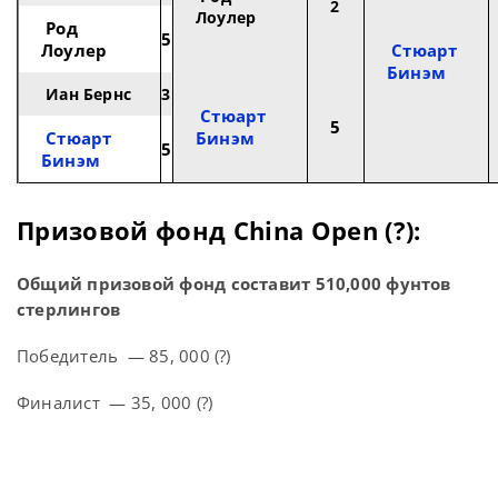
2
Лоулер
Род
5
Лоулер
Стюарт
Бинэм
Иан Бернс
3
Стюарт
5
Стюарт
Бинэм
5
Бинэм
Призовой фонд China Open (?):
Общий призовой фонд составит 510,000 фунтов
стерлингов
Победитель — 85, 000 (?)
Финалист — 35, 000 (?)