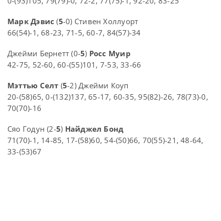
0-(93)105, 79(79)-0, 72-2, 77(75)-1, 92-20, 83-25
Марк Дэвис
(
5
-0) Стивен Холлуорт
66(54)-1, 68-23, 71-5, 60-7, 84(57)-34
Джейми Бернетт (0-
5
)
Росс Муир
42-75, 52-60, 60-(55)101, 7-53, 33-66
Мэттью Селт
(
5
-2) Джейми Коуп
20-(58)65, 0-(132)137, 65-17, 60-35, 95(82)-26, 78(73)-0,
70(70)-16
Сяо Годун (2-
5
)
Найджел Бонд
71(70)-1, 14-85, 17-(58)60, 54-(50)66, 70(55)-21, 48-64,
33-(53)67