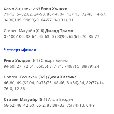
Джон Хиггинс (5-
6
)
Рики Уолден
71-13, 5-(82)82, 24-90, 80-14, 0-(113)113, 72-48, 14-67,
9-(96)105, 99(99)-0, 64-57, 0-(131)131
Стивен Магуайр (0-
6
)
Джадд Трамп
0-(100)100, 38-64, 45-63, 0-(90)90, 65(61)-70, 35-77
Четвертьфинал:
Рики Уолден
(
5
-1) Стюарт Бинэм
94(60)-27, 72-51, 65(55)-8, 7-71, 74(67)-5, 88(79)-24
Ноппон Саенгхам (3-
5
)
Джон Хиггинс
46-80, 49-(62)94, 0-(75)75, 48-66, 81(56)-34, 82(77)-14,
76-0, 12-86
Стивен Магуайр
(
5
-1) Алфи Бёрден
68(62)-48, 42-60, 65-2, 88(88)-33, 75(74)-13, 64-9