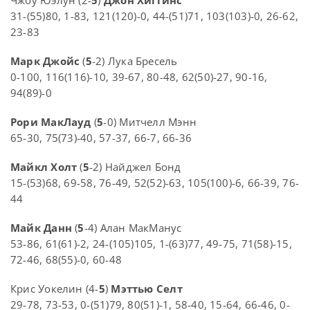
Чжоу Юэлун (2-
5
)
Джон Хиггинс
31-(55)80, 1-83, 121(120)-0, 44-(51)71, 103(103)-0, 26-62,
23-83
Марк Джойс
(
5
-2) Лука Бресель
0-100, 116(116)-10, 39-67, 80-48, 62(50)-27, 90-16,
94(89)-0
Рори МакЛауд
(
5
-0) Митчелл Мэнн
65-30, 75(73)-40, 57-37, 66-7, 66-36
Майкл Холт
(
5
-2) Найджел Бонд
15-(53)68, 69-58, 76-49, 52(52)-63, 105(100)-6, 66-39, 76-
44
Майк Данн
(
5
-4) Алан МакМанус
53-86, 61(61)-2, 24-(105)105, 1-(63)77, 49-75, 71(58)-15,
72-46, 68(55)-0, 60-48
Крис Уокелин (4-
5
)
Мэттью Селт
29-78, 73-53, 0-(51)79, 80(51)-1, 58-40, 15-64, 66-46, 0-