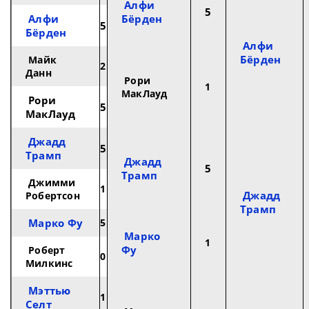
Алфи
5
Алфи
Бёрден
5
Бёрден
Алфи
Бёрден
Майк
2
Данн
Рори
1
МакЛауд
Рори
5
МакЛауд
Джадд
5
Трамп
Джадд
5
Трамп
Джимми
1
Джадд
Робертсон
Трамп
Марко Фу
5
Марко
1
Фу
Роберт
0
Милкинс
Мэттью
1
Селт