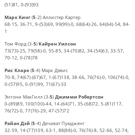
(51)81, 0-(93)93
Марк Кинг
(
5
-2) Аллистер Картер
68-15, 36-71, 9-(53)69, 99(99)-0, 68(64)-26, 64(64)-54, 84-
1
Том Форд (3-
5
)
Кайрен Уилсон
73(73)-25, 79(58)-0, 55-85, 34-(70)82, 34-(54)63, 33-57,
70-12, 0-(78)78
Рис Кларк
(
5
-4) Марк Дэвис
70-8, 74(67)-(67)67, 1-(67)138, 38-66, 76(76)-0, 106(74)-0,
0-(57)95, 0-(91)99, 71(67)-33
Энтони МакГилл (3-
5
)
Джимми Робертсон
0-(89)89, 100(100)-44, 14-(64)71, 35-(68)72, 5-(81)117,
76(72)-0, 77(76)-29, 47-(57)72
Райан Дэй
(
5
-4) Дечават Пумдженг
32-59, 14-(77)109, 63-1, 88(88)-0, 76(76)-8, 52-66, 52-74,