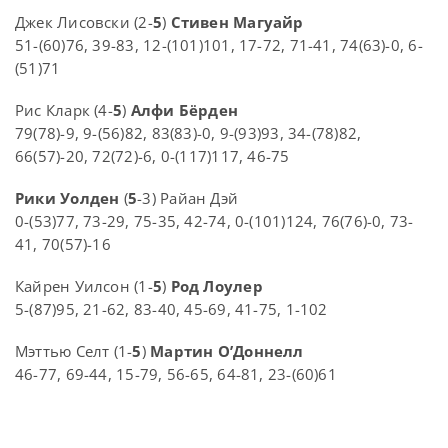
Джек Лисовски (2-
5
)
Стивен Магуайр
51-(60)76, 39-83, 12-(101)101, 17-72, 71-41, 74(63)-0, 6-
(51)71
Рис Кларк (4-
5
)
Алфи Бёрден
79(78)-9, 9-(56)82, 83(83)-0, 9-(93)93, 34-(78)82,
66(57)-20, 72(72)-6, 0-(117)117, 46-75
Рики Уолден
(
5
-3) Райан Дэй
0-(53)77, 73-29, 75-35, 42-74, 0-(101)124, 76(76)-0, 73-
41, 70(57)-16
Кайрен Уилсон (1-
5
)
Род Лоулер
5-(87)95, 21-62, 83-40, 45-69, 41-75, 1-102
Мэттью Селт (1-
5
)
Мартин О’Доннелл
46-77, 69-44, 15-79, 56-65, 64-81, 23-(60)61