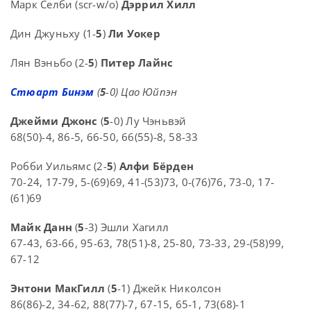
Марк Селби (scr-w/o)
Дэррил Хилл
Дин Джуньху (1-
5
)
Ли Уокер
Лян Вэньбо (2-
5
)
Питер Лайнс
Стюарт Бинэм
(
5
-0) Цао Юйпэн
Джейми Джонс
(
5
-0) Лу Чэньвэй
68(50)-4, 86-5, 66-50, 66(55)-8, 58-33
Робби Уильямс (2-
5
)
Алфи Бёрден
70-24, 17-79, 5-(69)69, 41-(53)73, 0-(76)76, 73-0, 17-
(61)69
Майк Данн
(
5
-3) Эшли Хагилл
67-43, 63-66, 95-63, 78(51)-8, 25-80, 73-33, 29-(58)99,
67-12
Энтони МакГилл
(
5
-1) Джейк Николсон
86(86)-2, 34-62, 88(77)-7, 67-15, 65-1, 73(68)-1