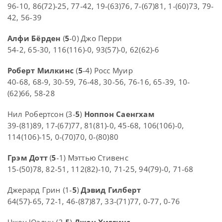
96-10, 86(72)-25, 77-42, 19-(63)76, 7-(67)81, 1-(60)73, 79-
42, 56-39
Алфи Бёрден
(
5
-0) Джо Перри
54-2, 65-30, 116(116)-0, 93(57)-0, 62(62)-6
Роберт Милкинс
(
5
-4) Росс Муир
40-68, 68-9, 30-59, 76-48, 30-56, 76-16, 65-39, 10-
(62)66, 58-28
Нил Робертсон (3-
5
)
Ноппон Саенгхам
39-(81)89, 17-(67)77, 81(81)-0, 45-68, 106(106)-0,
114(106)-15, 0-(70)70, 0-(80)80
Грэм Дотт
(
5
-1) Мэттью Стивенс
15-(50)78, 82-51, 112(82)-10, 71-25, 94(79)-0, 71-68
Джерард Грин (1-
5
)
Дэвид Гилберт
64(57)-65, 72-1, 46-(87)87, 33-(71)77, 0-77, 0-76