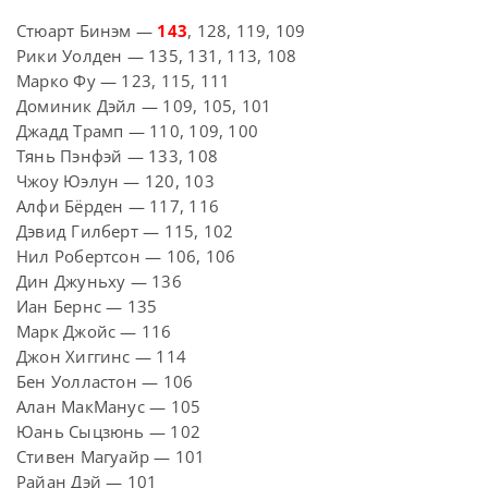
Стюарт Бинэм —
143
, 128, 119, 109
Рики Уолден — 135, 131, 113, 108
Марко Фу — 123, 115, 111
Доминик Дэйл — 109, 105, 101
Джадд Трамп — 110, 109, 100
Тянь Пэнфэй — 133, 108
Чжоу Юэлун — 120, 103
Алфи Бёрден — 117, 116
Дэвид Гилберт — 115, 102
Нил Робертсон — 106, 106
Дин Джуньху — 136
Иан Бернс — 135
Марк Джойс — 116
Джон Хиггинс — 114
Бен Уолластон — 106
Алан МакМанус — 105
Юань Сыцзюнь — 102
Стивен Магуайр — 101
Райан Дэй — 101