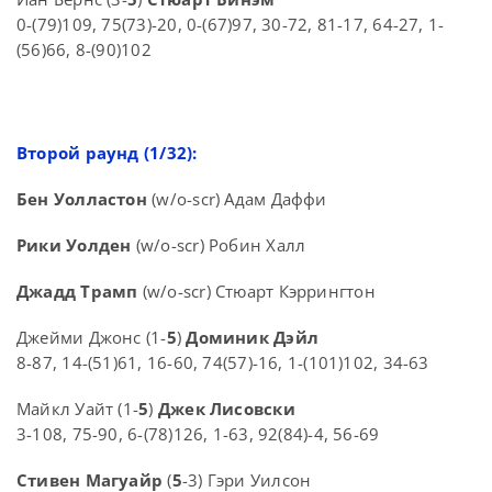
0-(79)109, 75(73)-20, 0-(67)97, 30-72, 81-17, 64-27, 1-
(56)66, 8-(90)102
Второй раунд (1/32):
Бен Уолластон
(w/o-scr) Адам Даффи
Рики Уолден
(w/o-scr) Робин Халл
Джадд Трамп
(w/o-scr) Стюарт Кэррингтон
Джейми Джонс (1-
5
)
Доминик Дэйл
8-87, 14-(51)61, 16-60, 74(57)-16, 1-(101)102, 34-63
Майкл Уайт (1-
5
)
Джек Лисовски
3-108, 75-90, 6-(78)126, 1-63, 92(84)-4, 56-69
Стивен Магуайр
(
5
-3) Гэри Уилсон