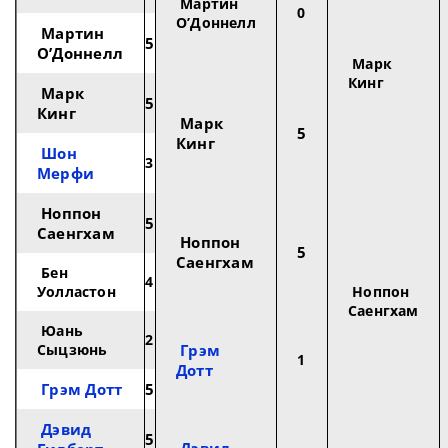
Мартин
0
О’Доннелл
Мартин
5
О’Доннелл
Марк
Кинг
Марк
5
Кинг
Марк
5
Кинг
Шон
3
Мерфи
Ноппон
5
Саенгхам
Ноппон
5
Саенгхам
Бен
4
Уолластон
Ноппон
Саенгхам
Юань
2
Сыцзюнь
Грэм
1
Дотт
Грэм Дотт
5
Дэвид
5