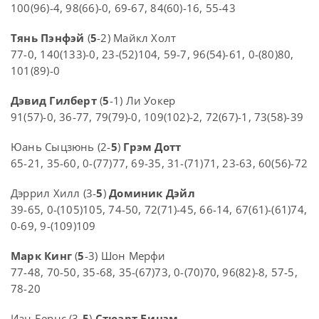
100(96)-4, 98(66)-0, 69-67, 84(60)-16, 55-43
Тянь Пэнфэй
(
5
-2) Майкл Холт
77-0, 140(133)-0, 23-(52)104, 59-7, 96(54)-61, 0-(80)80,
101(89)-0
Дэвид Гилберт
(
5
-1) Ли Уокер
91(57)-0, 36-77, 79(79)-0, 109(102)-2, 72(67)-1, 73(58)-39
Юань Сыцзюнь (2-
5
)
Грэм Дотт
65-21, 35-60, 0-(77)77, 69-35, 31-(71)71, 23-63, 60(56)-72
Дэррил Хилл (3-
5
)
Доминик Дэйл
39-65, 0-(105)105, 74-50, 72(71)-45, 66-14, 67(61)-(61)74,
0-69, 9-(109)109
Марк Кинг
(
5
-3) Шон Мерфи
77-48, 70-50, 35-68, 35-(67)73, 0-(70)70, 96(82)-8, 57-5,
78-20
Иан Бернс (3-
5
)
Стюарт Бинэм