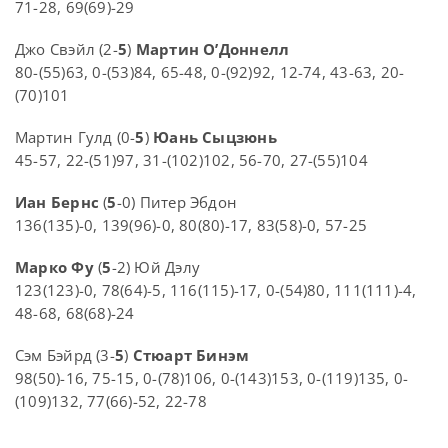
71-28, 69(69)-29
Джо Свэйл (2-
5
)
Мартин О’Доннелл
80-(55)63, 0-(53)84, 65-48, 0-(92)92, 12-74, 43-63, 20-
(70)101
Мартин Гулд (0-
5
)
Юань Сыцзюнь
45-57, 22-(51)97, 31-(102)102, 56-70, 27-(55)104
Иан Бернс
(
5
-0) Питер Эбдон
136(135)-0, 139(96)-0, 80(80)-17, 83(58)-0, 57-25
Марко Фу
(
5
-2) Юй Дэлу
123(123)-0, 78(64)-5, 116(115)-17, 0-(54)80, 111(111)-4,
48-68, 68(68)-24
Сэм Бэйрд (3-
5
)
Стюарт Бинэм
98(50)-16, 75-15, 0-(78)106, 0-(143)153, 0-(119)135, 0-
(109)132, 77(66)-52, 22-78