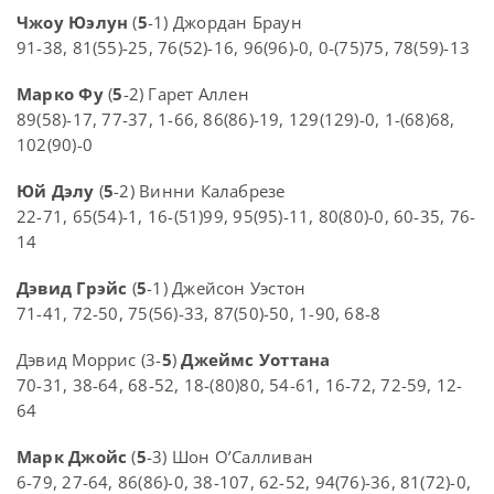
Чжоу Юэлун
(
5
-1) Джордан Браун
91-38, 81(55)-25, 76(52)-16, 96(96)-0, 0-(75)75, 78(59)-13
Марко Фу
(
5
-2) Гарет Аллен
89(58)-17, 77-37, 1-66, 86(86)-19, 129(129)-0, 1-(68)68,
102(90)-0
Юй Дэлу
(
5
-2) Винни Калабрезе
22-71, 65(54)-1, 16-(51)99, 95(95)-11, 80(80)-0, 60-35, 76-
14
Дэвид Грэйс
(
5
-1) Джейсон Уэстон
71-41, 72-50, 75(56)-33, 87(50)-50, 1-90, 68-8
Дэвид Моррис (3-
5
)
Джеймс Уоттана
70-31, 38-64, 68-52, 18-(80)80, 54-61, 16-72, 72-59, 12-
64
Марк Джойс
(
5
-3) Шон О’Салливан
6-79, 27-64, 86(86)-0, 38-107, 62-52, 94(76)-36, 81(72)-0,