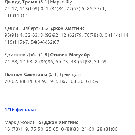
Джадд Трамп
(
5
-1) Марко Фу
72-17, 113(109)-0, 1-(84)84, 72(67)-5, 85(77)-1,
110(110)-4
Дэвид Гилберт (3-
5
)
Джон Хиггинс
95(91)-4, 32-63, 8-(92)92, 12-(62)79, 78(78)-0, 0-(114)114,
115(115)-7, 54(54)-(52)67
Доминик Дэйл (1-
5
)
Стивен Магуайр
74-38, 17-68, 8-(86)86, 65-73, 43-(51)92, 31-69
Ноппон Саенгхам
(
5
-1) Грэм Дотт
70-62, 88-14, 69-9, 19-(51)67, 68-36, 61-59
1/16 финала:
Марк Джойс (1-
5
)
Джон Хиггинс
16-(73)119, 75-50, 25-65, 0-(88)88, 21-60, 28-(81)86