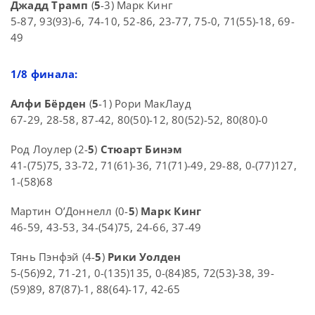
Джадд Трамп
(
5
-3) Марк Кинг
5-87, 93(93)-6, 74-10, 52-86, 23-77, 75-0, 71(55)-18, 69-
49
1/8 финала:
Алфи Бёрден
(
5
-1) Рори МакЛауд
67-29, 28-58, 87-42, 80(50)-12, 80(52)-52, 80(80)-0
Род Лоулер (2-
5
)
Стюарт Бинэм
41-(75)75, 33-72, 71(61)-36, 71(71)-49, 29-88, 0-(77)127,
1-(58)68
Мартин О’Доннелл (0-
5
)
Марк Кинг
46-59, 43-53, 34-(54)75, 24-66, 37-49
Тянь Пэнфэй (4-
5
)
Рики Уолден
5-(56)92, 71-21, 0-(135)135, 0-(84)85, 72(53)-38, 39-
(59)89, 87(87)-1, 88(64)-17, 42-65