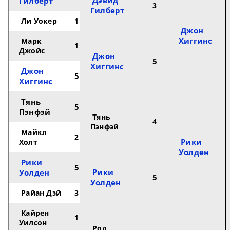
Дэвид
Гилберт
3
Гилберт
Ли Уокер
1
Джон
Хиггинс
Марк
1
Джойс
Джон
5
Хиггинс
Джон
5
Хиггинс
Тянь
5
Пэнфэй
Тянь
4
Пэнфэй
Майкл
2
Рики
Холт
Уолден
Рики
5
Рики
Уолден
5
Уолден
Райан Дэй
3
Кайрен
1
Уилсон
Род