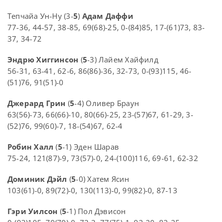
Тепчайа Ун-Ну (3-
5
)
Адам Даффи
77-36, 44-57, 38-85, 69(68)-25, 0-(84)85, 17-(61)73, 83-
37, 34-72
Эндрю Хиггинсон
(
5
-3) Лайем Хайфилд
56-31, 63-41, 62-6, 86(86)-36, 32-73, 0-(93)115, 46-
(51)76, 91(51)-0
Джерард Грин
(
5
-4) Оливер Браун
63(56)-73, 66(66)-10, 80(66)-25, 23-(57)67, 61-29, 3-
(52)76, 99(60)-7, 18-(54)67, 62-4
Робин Халл
(
5
-1) Эден Шарав
75-24, 121(87)-9, 73(57)-0, 24-(100)116, 69-61, 62-32
Доминик Дэйл
(
5
-0) Хатем Ясин
103(61)-0, 89(72)-0, 130(113)-0, 99(82)-0, 87-13
Гэри Уилсон
(
5
-1) Пол Дэвисон