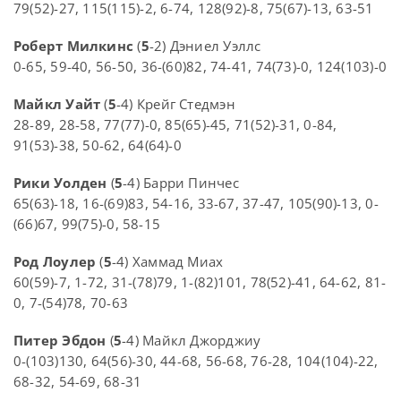
79(52)-27, 115(115)-2, 6-74, 128(92)-8, 75(67)-13, 63-51
Роберт Милкинс
(
5
-2) Дэниел Уэллс
0-65, 59-40, 56-50, 36-(60)82, 74-41, 74(73)-0, 124(103)-0
Майкл Уайт
(
5
-4) Крейг Стедмэн
28-89, 28-58, 77(77)-0, 85(65)-45, 71(52)-31, 0-84,
91(53)-38, 50-62, 64(64)-0
Рики Уолден
(
5
-4) Барри Пинчес
65(63)-18, 16-(69)83, 54-16, 33-67, 37-47, 105(90)-13, 0-
(66)67, 99(75)-0, 58-15
Род Лоулер
(
5
-4) Хаммад Миах
60(59)-7, 1-72, 31-(78)79, 1-(82)101, 78(52)-41, 64-62, 81-
0, 7-(54)78, 70-63
Питер Эбдон
(
5
-4) Майкл Джорджиу
0-(103)130, 64(56)-30, 44-68, 56-68, 76-28, 104(104)-22,
68-32, 54-69, 68-31