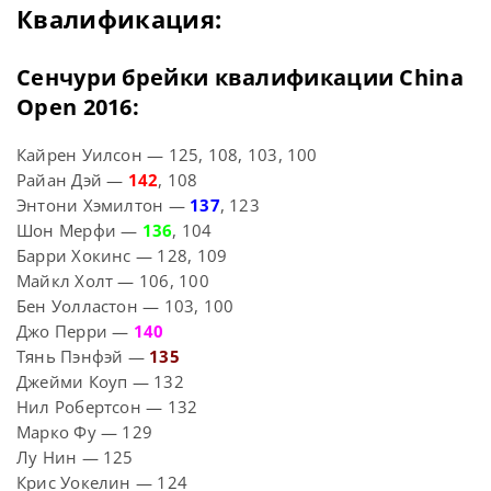
Квалификация:
Сенчури брейки квалификации China
Open 2016:
Кайрен Уилсон — 125, 108, 103, 100
Райан Дэй —
142
, 108
Энтони Хэмилтон —
137
, 123
Шон Мерфи —
136
, 104
Барри Хокинс — 128, 109
Майкл Холт — 106, 100
Бен Уолластон — 103, 100
Джо Перри —
140
Тянь Пэнфэй —
135
Джейми Коуп — 132
Нил Робертсон — 132
Марко Фу — 129
Лу Нин — 125
Крис Уокелин — 124