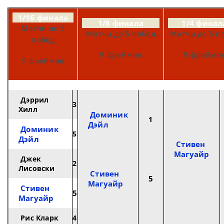
1/16 финала
1/8 финала
1/4 финал
Матчи до 5
Матчи до 5 побед
Матчи до 5 п
побед
9 фреймов
9 фреймо
9 фреймов
Дэррил
3
Хилл
Доминик
1
Дэйл
Доминик
5
Дэйл
Стивен
Магуайр
Джек
2
Лисовски
Стивен
5
Магуайр
Стивен
5
Магуайр
Рис Кларк
4