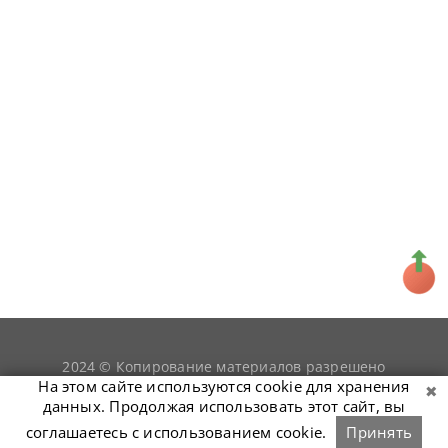
2024 © Копирование материалов разрешено
snookerist.ru
только при условии гиперссылки на
На этом сайте используются cookie для хранения
данных. Продолжая использовать этот сайт, вы
соглашаетесь с использованием cookie.
Принять