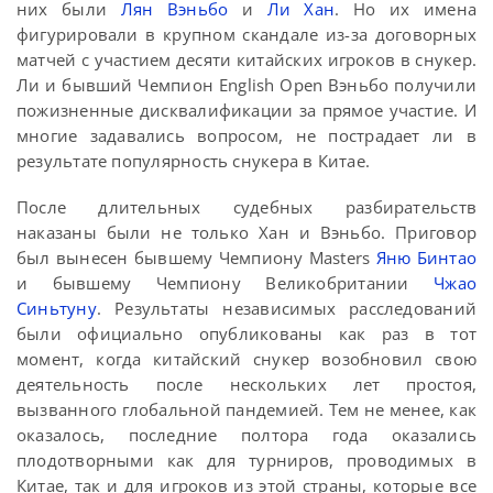
них были
Лян Вэньбо
и
Ли Хан
. Но их имена
фигурировали в крупном скандале из-за договорных
матчей с участием десяти китайских игроков в снукер.
Ли и бывший Чемпион English Open Вэньбо получили
пожизненные дисквалификации за прямое участие. И
многие задавались вопросом, не пострадает ли в
результате популярность снукера в Китае.
После длительных судебных разбирательств
наказаны были не только Хан и Вэньбо. Приговор
был вынесен бывшему Чемпиону Masters
Яню Бинтао
и бывшему Чемпиону Великобритании
Чжао
Синьтуну
. Результаты независимых расследований
были официально опубликованы как раз в тот
момент, когда китайский снукер возобновил свою
деятельность после нескольких лет простоя,
вызванного глобальной пандемией. Тем не менее, как
оказалось, последние полтора года оказались
плодотворными как для турниров, проводимых в
Китае, так и для игроков из этой страны, которые все