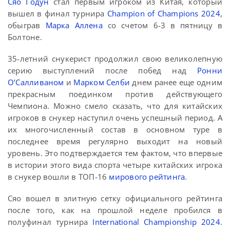
Сяо Годун
стал первым игроком из Китая, который
вышел в финал турнира
Champion of Champions 2024
,
обыграв
Марка Аллена
со счетом 6-3 в пятницу в
Болтоне.
35-летний снукерист продолжил свою великолепную
серию выступлений после побед над
Ронни
О’Салливаном
и
Марком Селби
днем ранее еще одним
прекрасным поединком против действующего
Чемпиона. Можно смело сказать, что для китайских
игроков в снукер наступил очень успешный период. А
их многочисленный состав в основном туре в
последнее время регулярно выходит на новый
уровень. Это подтверждается тем фактом, что впервые
в истории этого вида спорта четыре китайских игрока
в снукер вошли в ТОП-16
мирового рейтинга
.
Сяо вошел в элитную сетку официального рейтинга
после того, как на прошлой неделе пробился в
полуфинал турнира
International Championship 2024
.