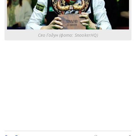
Сяо Годун (фото: SnookerHQ)