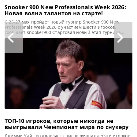
Snooker 900 New Professionals Week 2026:
Новая волна талантов на старте!
С 25-27 мая пройдет новый турнир Snooker 900 New
Professionals Week 2026 с участием шести игроков,
сообщает snooker900 Стартовал новый этап турнира
Snooker 900 New Professionals Week, где шесть молодых
игроков, недавно получивших профессиональный статус,
будут демонстрировать свое мастерство и стремиться
продолжить свою карьеру на крупной арене. Среди
участников этого года – Джейми Кларк, Антон
ТОП-10 игроков, которые никогда не
выигрывали Чемпионат мира по снукеру
Джимми Уайт возглавляет список лучших десяти игроков,