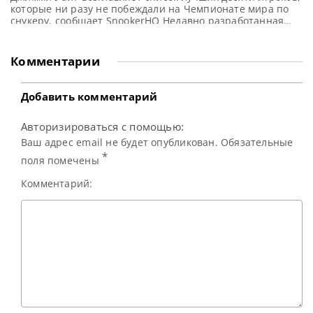
которые ни разу не побеждали на Чемпионате мира по
снукеру, сообщает SnookerHQ Недавно разработанная
система подсчета очков определила десятку лучших
снукеристов, которые, несмотря на свои достижения, так
и не смогли завоевать титул Чемпиона мира. При
Комментарии
составлении рейтинга учитывались три ключевых
параметра: предыдущие выступления на Чемпионате
мира в современную
Добавить комментарий
Авторизироваться с помощью:
Ваш адрес email не будет опубликован. Обязательные
*
поля помечены
Комментарий: