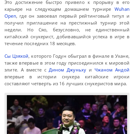
Это достижение быстро привело к прорыву в его
карьере на следующем домашнем турнире
Wuhan
Open
, где он завоевал первый рейтинговый титул и
получил приглашение на престижный турнир этой
недели. Но Сяо, безусловно, не единственный
китайский снукерист, добивавшийся успеха в игре в
течение последних 18 месяцев.
Сы Цзяхой
, которого Годун обыграл в финале в Ухане,
также впервые в этом году присоединился к мировой
элите. А вместе с
Дином Джуньху
и
Чжаном Андой
впервые в истории снукера китайские игроки
составляют четверть из 16 лучших снукеристов мира.