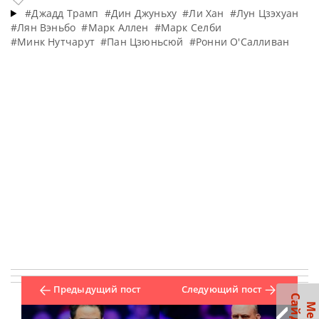
#Джадд Трамп
#Дин Джуньху
#Ли Хан
#Лун Цзэхуан
#Лян Вэньбо
#Марк Аллен
#Марк Селби
#Минк Нутчарут
#Пан Цзюньсюй
#Ронни О'Салливан
Предыдущий пост
Следующий пост