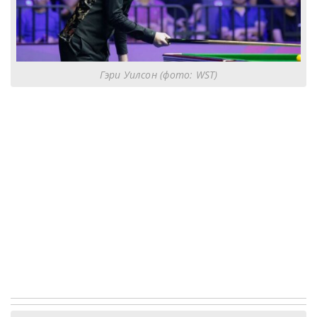
Гэри Уилсон (фото: WST)