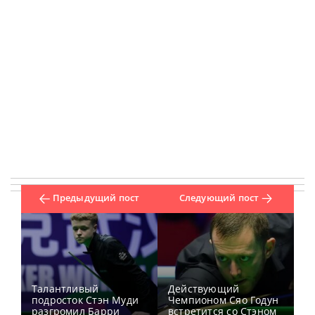
Предыдущий пост
Следующий пост
Талантливый
Действующий
подросток Стэн Муди
Чемпионом Сяо Годун
разгромил Барри
встретится со Стэном