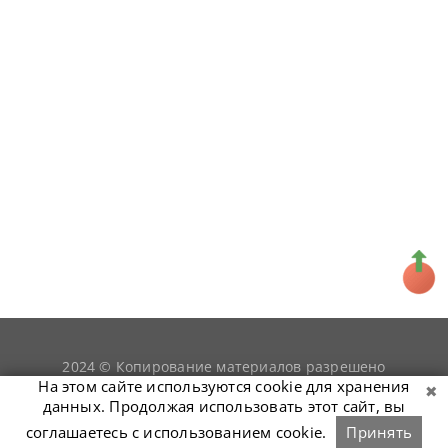
2024 © Копирование материалов разрешено
snookerist.ru
только при условии гиперссылки на
На этом сайте используются cookie для хранения
данных. Продолжая использовать этот сайт, вы
соглашаетесь с использованием cookie.
Принять