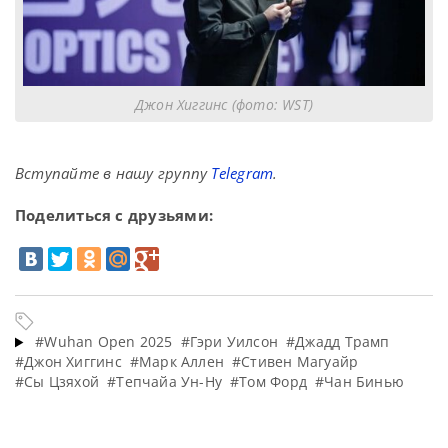
Джон Хиггинс (фото: WST)
Вступайте в нашу группу
Telegram
.
Поделиться с друзьями:
#Wuhan Open 2025
#Гэри Уилсон
#Джадд Трамп
#Джон Хиггинс
#Марк Аллен
#Стивен Магуайр
#Сы Цзяхой
#Тепчайа Ун-Ну
#Том Форд
#Чан Бинью