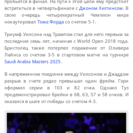
пробьется в финал. На пути к этой цели ему предстоит
встретиться в четвертьфинале с
Джоном Хиггинсом
. В
свою очередь четырехкратный Чемпион мира
нокаутировал
Тома Форда
со счетом 5-1.
Триумф Уилсона над Трампом стал для него первым за
последние семь лет, начиная с World Open 2018 года.
Бристолец также потерпел поражение от Оливера
Лайнса со счетом 3-5 в стартовом матче на турнире
Saudi Arabia Masters 2025
.
В напряженном поединке между Уилсоном и Джаддом
разрыв в счете редко превышал один фрейм. Гэри
оформил серии в 103 и 82 очка. Однако Туз
продемонстрировал брейки в 68, 63, 57 и 58 очков. И
оказался в шаге от победы со счетом 4-3.