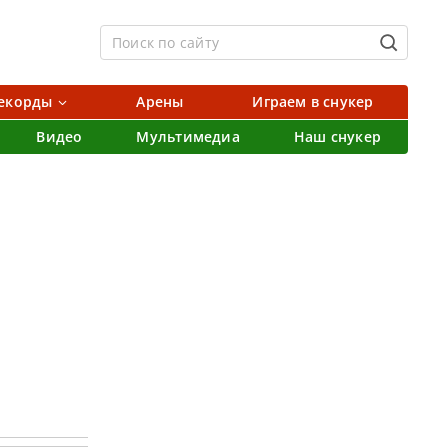
екорды
Арены
Играем в снукер
Видео
Мультимедиа
Наш снукер