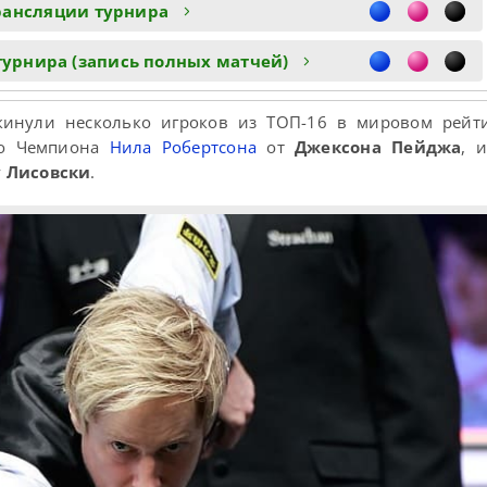
рансляции турнира
турнира (запись полных матчей)
окинули несколько игроков из ТОП-16 в мировом рейти
го Чемпиона
Нила Робертсона
от
Джексона Пейджа
, 
 Лисовски
.