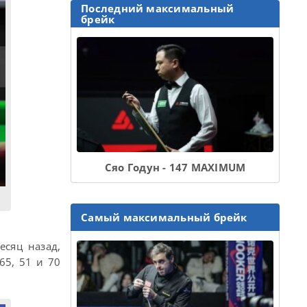
Последний максимальный
брейк
Сяо Годун - 147 MAXIMUM
Самый максимальный брейк
сяц назад,
65, 51 и 70