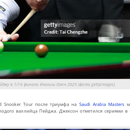
джу в 1/16 финала Инглиш Опен 2025 (фото gettyimages)
d Snooker Tour после триумфа на
Saudi Arabia Masters
ме
лодого валлийца Пейджа. Джексон отметился сериями в 