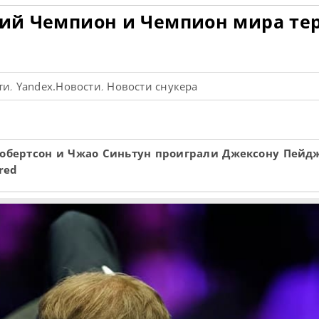
щий Чемпион и Чемпион мира те
ти
Yandex.Новости
Новости снукера
,
,
 Робертсон и Чжао Синьтун проиграли Джексону Пейд
red