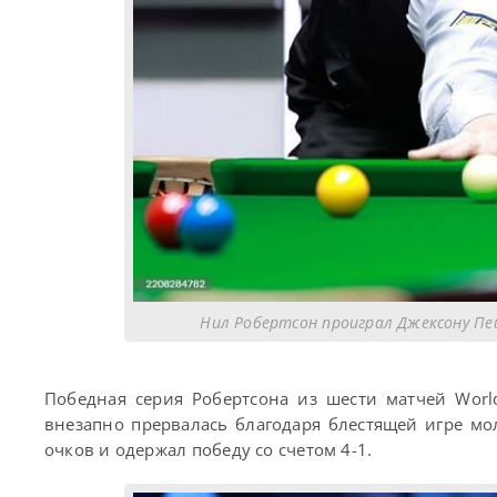
Нил Робертсон проиграл Джексону Пей
Победная серия Робертсона из шести матчей Worl
внезапно прервалась благодаря блестящей игре мо
очков и одержал победу со счетом 4-1.