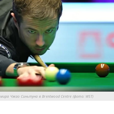
мира Чжао Синьтуна в Brentwood Centre (фото: WST)