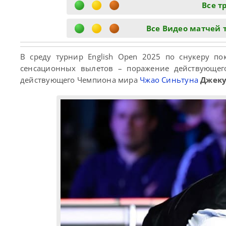
Все т
Все Видео матчей 
В среду турнир English Open 2025 по снукеру п
сенсационных вылетов – поражение действующе
действующего Чемпиона мира
Чжао Синьтуна
Джеку