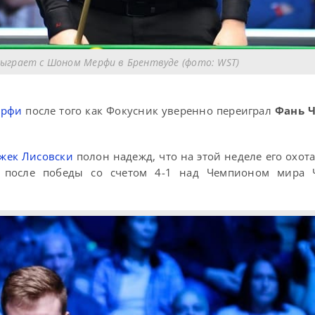
сыграет с Шоном Мерфи в Брентвуде (фото: WST)
ерфи
после того как Фокусник уверенно переиграл
Фань 
жек Лисовски
полон надежд, что на этой неделе его охота
о после победы со счетом 4-1 над Чемпионом мира 