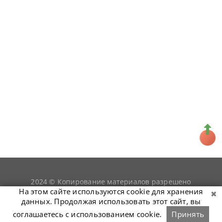
2024 © Копирование материалов разрешено
snookerist.ru
только при условии гиперссылки на
На этом сайте используются cookie для хранения
данных. Продолжая использовать этот сайт, вы
соглашаетесь с использованием cookie.
Принять