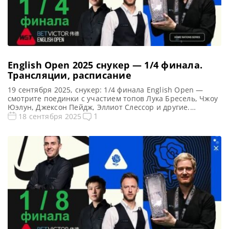
English Open 2025 снукер — 1/4 финала.
Трансляции, расписание
19 сентября 2025, снукер: 1/4 финала English Open —
смотрите поединки с участием топов Лука Бресель, Чжоу
Юэлун, Джексон Пейдж, Эллиот Слессор и другие.
Рейтинговый, Брентвуд, Англия Предыдущий чемпион:
1
18 сентября 2025
Нил Робертсон 1/4 финала English Open 2025: снукер —
расписание прямых трансляций Открытый чемпионат
Англии 2025 (Live) Смотреть сегодня прямые трансляции
1/4 финала рейтингового турнира English […]