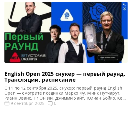
English Open 2025: снукер — прямые трансляций
Открытый чемпионат Англии 2025 (Live) Смотреть
сегодня прямые трансляции […]
English Open 2025 снукер — первый раунд.
Трансляции, расписание
C 11 по 12 сентября 2025, снукер: первый раунд English
Open — смотрите поединки Марко Фу, Минк Нутчарут,
Рианн Эванс, Нг Он Йи, Джимми Уайт, Юлиан Бойко, Кен
Доэрти и другие. Рейтинговый, Брентвуд, Англия
0
9 сентября 2025
Предыдущий чемпион: Нил Робертсон Первый раунд
English Open 2025: снукер — расписание прямых
трансляций Открытый чемпионат Англии 2025 (Live)
Смотреть сегодня […]