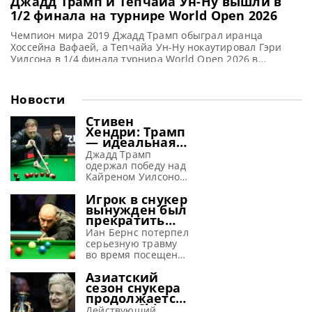
Джадд Трамп и Тепчайа Ун-Ну вышли в
1/2 финала на турнире World Open 2026
Чемпион мира 2019 Джадд Трамп обыграл иранца
Хоссейна Вафаей, а Тепчайа Ун-Ну нокаутировал Гэри
Уилсона в 1/4 финала турнира World Open 2026 в
Юйшане, сообщает WST Лидер мирового рейтинга Джадд
Трамп вышел в полуфинал World Open 2026 в Юйшане,
одержав уверенную победу над Хоссейном Вафаей со
Новости
счётом 5-1. Его следующим соперником станет Тепчайа
Ун-Ну. До
Стивен
Хендри: Трамп
— идеальная
машина для
Джадд Трамп
завоевания
одержал победу над
побед
Кайреном Уилсоном
в финале Шанхай
Игрок в снукер
Мастерс 2026 и, по
вынужден был
словам Хендри,
прекратить
просто создан для
выступления
успеха в снукере,
Иан Бернс потерпел
из-за
сообщает WST
серьезную травму
серьезной
Стивен Хендри
во время посещения
травмы,
полагает, что Джадд
ярмарки и
полученной на
Азиатский
Трамп способен
вынужден
аттракционе
сезон снукера
вновь обрести свою
пропустить начало
продолжается:
лучшую форму в
снукерного сезона
турнир China
текущем сезоне. Эти
2026-27, сообщает
Действующий