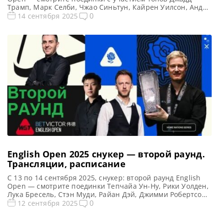
Трамп, Марк Селби, Чжао Синьтун, Кайрен Уилсон, Анда
Чжан, Марк Уильямс, Гэри Уилсон и другие.
0
14 сентября 2025
Рейтинговый, Брентвуд, Англия Предыдущий чемпион:
Нил Робертсон Третий раунд English Open 2025: снукер —
расписание прямых трансляций Открытый чемпионат
Англии 2025 (Live) […]
English Open 2025 снукер — второй раунд.
Трансляции, расписание
C 13 по 14 сентября 2025, снукер: второй раунд English
Open — смотрите поединки Тепчайа Ун-Ну, Рики Уолден,
Лука Бресель, Стэн Муди, Райан Дэй, Джимми Робертсон,
Оливер Лайнс и другие. Рейтинговый, Брентвуд, Англия
0
12 сентября 2025
Предыдущий чемпион: Нил Робертсон Второй раунд