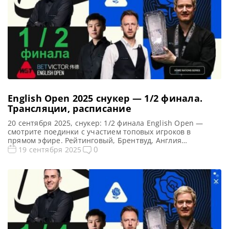
English Open 2025 снукер — 1/2 финала.
Трансляции, расписание
20 сентября 2025, снукер: 1/2 финала English Open —
смотрите поединки с участием топовых игроков в
прямом эфире. Рейтинговый, Брентвуд, Англия
Предыдущий чемпион: Нил Робертсон 1/2 финала English
0
19 сентября 2025
Open 2025: снукер — расписание прямых трансляций
Открытый чемпионат Англии 2025 (Live) — полуфинал
Смотреть сегодня прямые трансляции 1/2 финала
рейтингового турнира English Open по снукеру вы […]