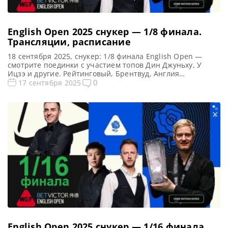
English Open 2025 снукер — 1/8 финала.
Трансляции, расписание
18 сентября 2025, снукер: 1/8 финала English Open —
смотрите поединки с участием топов Дин Джуньху, У
Ицзэ и другие. Рейтинговый, Брентвуд, Англия
Предыдущий чемпион: Нил Робертсон 1/8 финала English
0
17 сентября 2025
Open 2025: снукер — расписание прямых трансляций
Открытый чемпионат Англии 2025 (Live) Смотреть
сегодня прямые трансляции 1/8 финала рейтингового
турнира English Open по снукеру вы […]
English Open 2025 снукер — 1/16 финала.