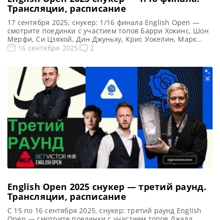
Трансляции, расписание
17 сентября 2025, снукер: 1/16 финала English Open —
смотрите поединки с участием топов Барри Хокинс, Шон
Мерфи, Си Цзяхой, Дин Джуньху, Крис Уокелин, Марк
Уильямс, Том Форд и другие. Рейтинговый, Брентвуд,
2
16 сентября 2025
Англия Предыдущий чемпион: Нил Робертсон 1/16
финала English Open 2025: снукер — расписание прямых
трансляций Открытый чемпионат Англии 2025 (Live)
Смотреть сегодня прямые […]
English Open 2025 снукер — третий раунд.
Трансляции, расписание
C 15 по 16 сентября 2025, снукер: третий раунд English
Open — смотрите поединки с участием топов Джадд