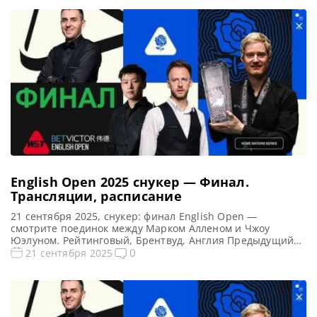
English Open 2025 снукер — Финал.
Трансляции, расписание
21 сентября 2025, снукер: финал English Open —
смотрите поединок между Марком Алленом и Чжоу
Юэлуном. Рейтинговый, Брентвуд, Англия Предыдущий
чемпион: Нил Робертсон Финал English Open 2025:
0
21 сентября 2025
снукер — расписание прямых трансляций Открытый
чемпионат Англии 2025 (Live) Смотреть сегодня прямые
трансляции 1/2 финала рейтингового турнира English
Open по снукеру вы можете на Eurosport/Discovery+, WST
Play, […]