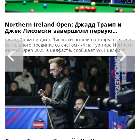
Northern Ireland Open: Джадд Трамп и
Джек Лисовски завершили первую
сессию финала вничью 4-4
Джадд Трамп и Джек Лисовски вышли на вторую сессию
финального поединка со счетом 4-4 на турнире Northern
Ireland Open 2025 в Белфасте, сообщает WST Белфаст
стал свидетелем напряженной ничьей 4-4 между
Джаддом Трампом и Джеком Лисовски в первой сессии
финального поединка Northern Ireland Open 2025. В
седьмом фрейме Лисовски честно признался, что сфолил,
когда был