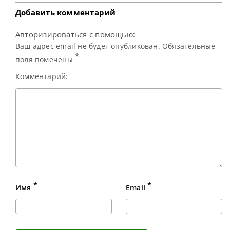
успех Дина на China
Open в 2005 году,
Добавить комментарий
когда он, будучи
Авторизироваться с помощью:
Ваш адрес email не будет опубликован. Обязательные
*
поля помечены
Комментарий:
*
*
Имя
Email