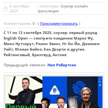
9 сентября
Снукер онлайн
| Категории:
2025
трансляции
Комментариев:
0 : (
Прокомментировать
)
C 11 по 12 сентября 2025, снукер: первый раунд
English Open — смотрите поединки Марко Фу,
Минк Нутчарут, Рианн Эванс, Нг Он Йи, Джимми
Уайт, Юлиан Бойко, Кен Доэрти и другие.
Рейтинговый, Брентвуд, Англия
Предыдущий чемпион:
Нил Робертсон