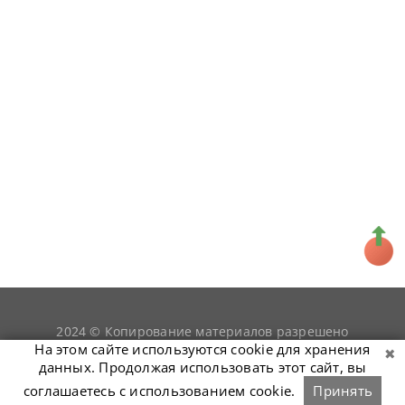
2024 © Копирование материалов разрешено
snookerist.ru
только при условии гиперссылки на
На этом сайте используются cookie для хранения
данных. Продолжая использовать этот сайт, вы
соглашаетесь с использованием cookie.
Принять