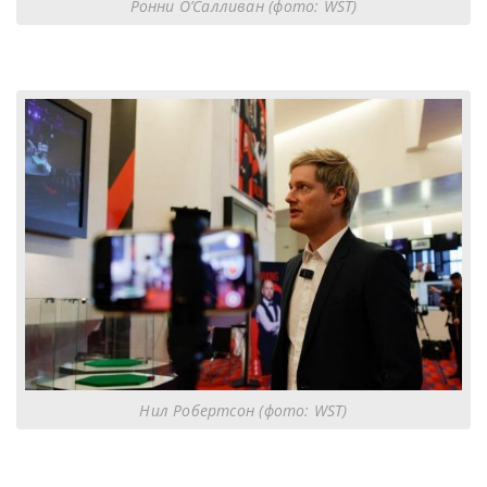
Ронни О’Салливан (фото: WST)
Нил Робертсон (фото: WST)