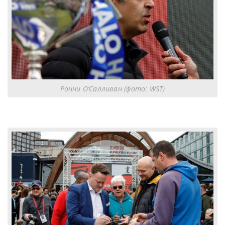
Ронни О’Салливан (фото: WST)