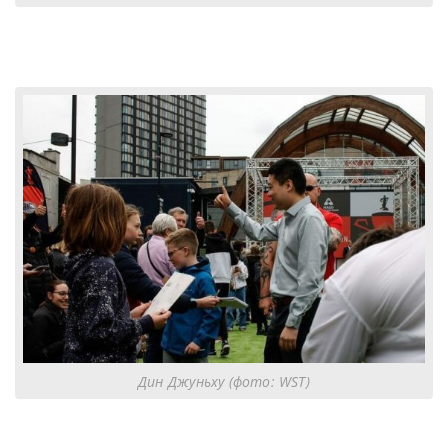
Дин Джуньху (фото: WST)