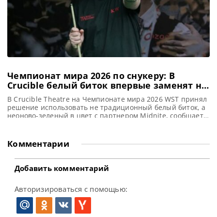
Чемпионат мира 2026 по снукеру: В
Crucible белый биток впервые заменят на
неоново-зеленый
В Crucible Theatre на Чемпионате мира 2026 WST принял
решение использовать не традиционный белый биток, а
неоново-зеленый в цвет с партнером Midnite, сообщает
WST На Чемпионате мира по снукеру 2026, который
пройдет в Crucible, произойдет значительное
изменение: традиционный белый биток будет заменен на
Комментарии
неоново-зеленый. Это нововведение является частью
партнерства с Midnite, британским партнером турнира
по
Добавить комментарий
Авторизироваться с помощью: