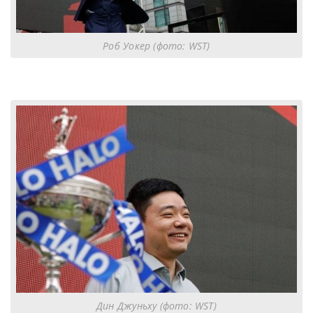
Роб Уокер (фото: WST)
Дин Джуньху (фото: WST)