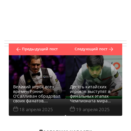
Предыдущий пост
Следующий пост
Великий игрок всех
Десять китайских
времен Ронни
игроков выступят в
О’Салливан обрадовал
финальных этапах
своих фанатов,
Чемпионата мира
заявив, что вступит в
2025 по снукеру в
18 апреля 2025
19 апреля 2025
яростный бой в
Шеффилде и сразятся
первом раунде на
за титул и главный
Чемпионате мира
приз суммой 500 000
2025 по снукеру,
фунтов стерлингов,
сообщает metrouk
сообщает SnookerHQ В