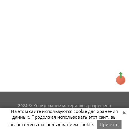
2024 © Копирование материалов разрешено
snookerist.ru
только при условии гиперссылки на
На этом сайте используются cookie для хранения
данных. Продолжая использовать этот сайт, вы
соглашаетесь с использованием cookie.
Принять