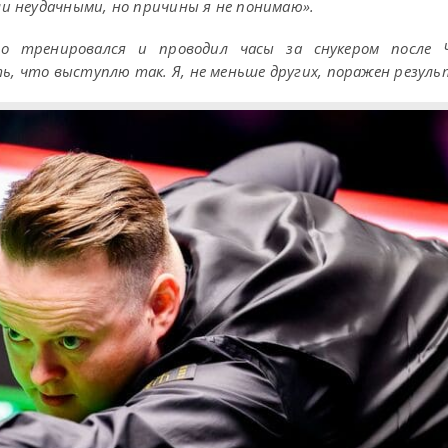
ли неудачными, но причины я не понимаю».
го тренировался и проводил часы за снукером после 
ь, что выступлю так. Я, не меньше других, поражен резул