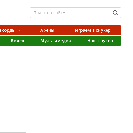
екорды
Арены
Играем в снукер
Видео
Мультимедиа
Наш снукер