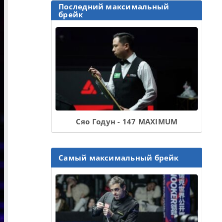
Последний максимальный
брейк
Сяо Годун - 147 MAXIMUM
Самый максимальный брейк