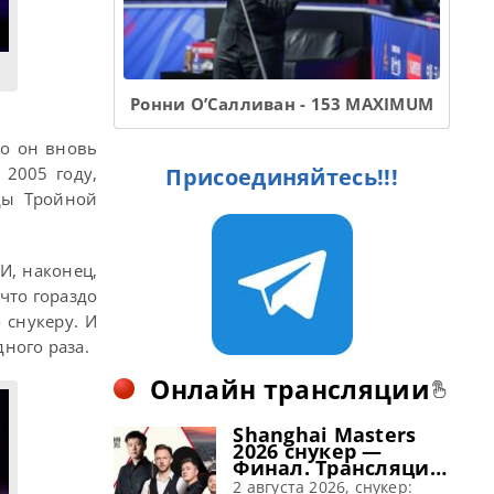
Ронни О’Салливан - 153 MAXIMUM
Но он вновь
Присоединяйтесь!!!
 2005 году,
ды Тройной
И, наконец,
что гораздо
 снукеру. И
ного раза.
Онлайн трансляции
Shanghai Masters
2026 снукер —
Финал. Трансляции
расписание
2 августа 2026, снукер: