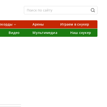
екорды
Арены
Играем в снукер
Видео
Мультимедиа
Наш снукер