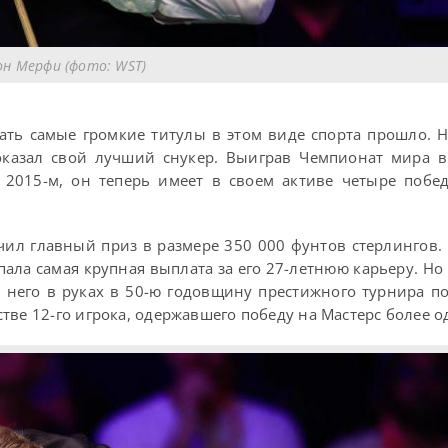
н Мерфи (фото: WST)
вать самые громкие титулы в этом виде спорта прошло. 
оказал свой лучший снукер. Выиграв Чемпионат мира в
 2015-м, он теперь имеет в своем активе четыре побе
чил главный приз в размере 350 000 фунтов стерлингов. 
ала самая крупная выплата за его 27-летнюю карьеру. Но 
 него в руках в 50-ю годовщину престижного турнира по
ве 12-го игрока, одержавшего победу на Мастерс более од