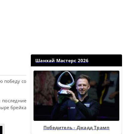
Шанхай Мастерс 2026
ю победу со
л последние
тыре брейка
Победитель - Джадд Трамп