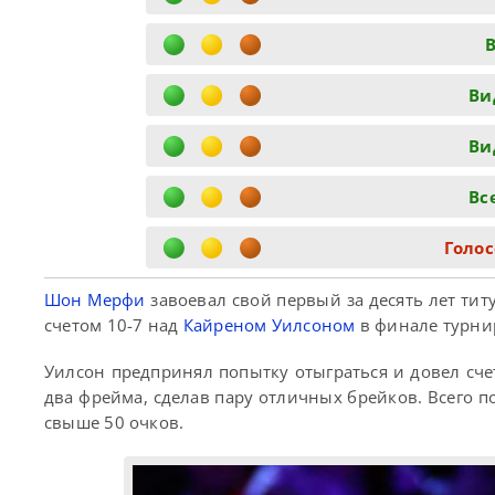
В
Ви
Ви
Вс
Голос
Шон Мерфи
завоевал свой первый за десять лет ти
счетом 10-7 над
Кайреном Уилсоном
в финале турнира
Уилсон предпринял попытку отыграться и довел сче
два фрейма, сделав пару отличных брейков. Всего 
свыше 50 очков.