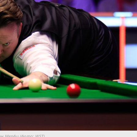
н Мерфи (фото: WST)