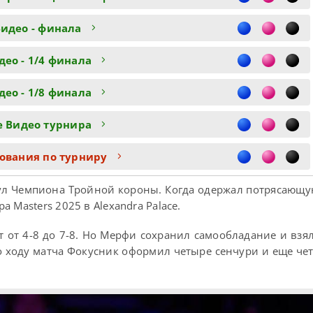
идео - финала
део - 1/4 финала
део - 1/8 финала
е Видео турнира
ования по турниру
тул Чемпиона Тройной короны. Когда одержал потрясающу
 Masters 2025 в Alexandra Palace.
т от 4-8 до 7-8. Но Мерфи сохранил самообладание и взя
по ходу матча Фокусник оформил четыре сенчури и еще че