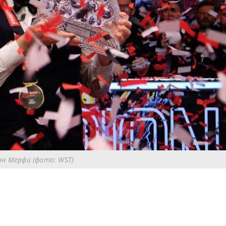
н Мерфи (фото: WST)