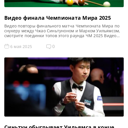
Видео финала Чемпионата Мира 2025
Видео повторы финального матча Чемпионата Мира по
снукеру между Чжао Синьтуноном и Марком Уильямсом,
смотрите поединки топов этого раунда ЧМ 2025 Видео
повторы финал Чемпионат Мира 2025 — снукер Если не
смогли посмотреть финал рейтингового турнира по
0
6 мая 2025
снукеру Чемпионат Мира 2025, в прямом эфире,
смотрите его в записи Видео матча Чжао Синьтун —
Марк Уильямс […]
Синьтун обыгрывает Уильямса в конце