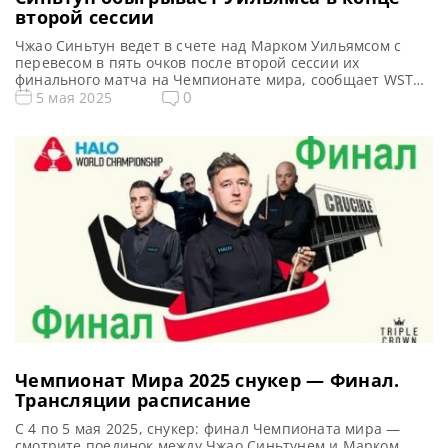
второй сессии
Чжао Синьтун ведет в счете над Марком Уильямсом с
перевесом в пять очков после второй сессии их
финального матча на Чемпионате мира, сообщает WST
Чжао Синьтун лидирует во второй сессии финала
0
5 мая 2025
Чемпионата мира, обыгрывая Марка Уильямса со счетом
11-6. 28-летний спортсмен стремится стать первым
Чемпионом мира в Китае и первым любителем,
завоевавшим главный приз в […]
Чемпионат Мира 2025 снукер — Финал.
Трансляции расписание
С 4 по 5 мая 2025, снукер: финал Чемпионата мира —
смотрите поединок между Чжао Синьтунем и Марком