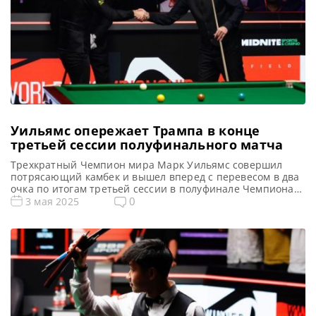
Уильямс опережает Трампа в конце
третьей сессии полуфинального матча
Трехкратный Чемпион мира Марк Уильямс совершил
потрясающий камбек и вышел вперед с перевесом в два
очка по итогам третьей сессии в полуфинале Чемпионата
мира, сообщает WST Ветеран снукера Марк Уильямс
0
3 мая 2025
находится в шаге от установления нового рекорда,
стремясь стать самым возрастным игроком, когда-либо
выходившим в финал Чемпионата мира в Крусибле. Он
укрепил свои позиции, обыгрывая […]