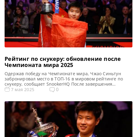
Рейтинг по снукеру: обновление после
Чемпионата мира 2025
Одержав победу на Чемпионате мира, Чжао Синьтун
забронировал место в ТОП-16 в мировом рейтинге по
снукеру, сообщает SnookerHQ После завершения
Чемпионата мира по снукеру 2025 — финального
0
7 мая 2025
рейтингового турнира сезона — был опубликован свежий
рейтинг игроков в снукер. Чжао Синьтун вошел в
историю, став первым китайским Чемпионом мира по
снукеру. В захватывающем финале в «Crucible […]