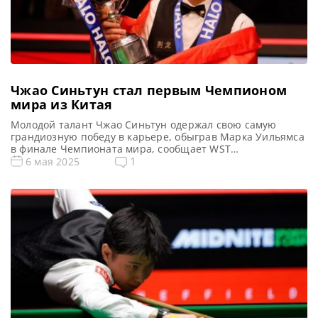
Чжао Синьтун стал первым Чемпионом
мира из Китая
Молодой талант Чжао Синьтун одержал свою самую
грандиозную победу в карьере, обыграв Марка Уильямса
в финале Чемпионата мира, сообщает WST
Триумфальное восхождение Чжао Синьтуна
1
6 мая 2025
ознаменовало новую эру в истории снукера, сделав его
первым китайским Чемпионом мира. В захватывающем
финале он одержал победу над Марком Уильямсом со
счетом 18-12, вписав свое имя в анналы этого спорта. […]