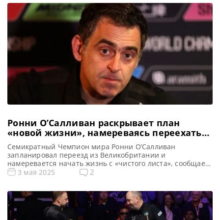
игроком, когда-либо достигавшим финала в Crucible. В
напряженном полуфинальном матче он одержал верх над
первым игроком в […]
Ронни О’Салливан раскрывает план
«новой жизни», намереваясь переехать
из Великобритании
Семикратный Чемпион мира Ронни О’Салливан
запланировал переезд из Великобритании и
намеревается начать жизнь с «чистого листа», сообщает
metrouk Ронни О’Салливан заявил о намерении начать
2
3 мая 2025
«новую главу», сменив место жительства и покинув
пределы Великобритании. Англичанин признался, что
планирует перебраться на Ближний Восток. После
поражения в полуфинале Чемпионата мира от Чжао
Синьтуна со счетом 7-17, 49-летний Ронни […]