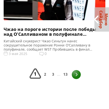
С
р
М
е
н
ю
а
й
д
б
а
Чжао на пороге истории после победы
над О’Салливаном в полуфинале
Чемпионата мира
Китайский снукерист Чжао Синьтун нанес
сокрушительное поражение Ронни О’Салливану в
полуфинале, сообщает WST Пробившись в финал
Чемпионата мира, Чжао Синьтун находится в шаге от
0
3 мая 2025
исторического достижения. Он может стать первым
азиатским игроком, который завоюет трофей в Крусибле.
Его триумфальная победа над Ронни О’Салливаном со
счетом 17-7 стала одним из самых сокрушительных
1
поражений в карьере легендарного […]
2
3
...
13