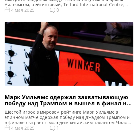
Уильямсом, рейтинговый, Telford International Centre,
Телфорд, Англия Предыдущий чемпион: Марк Уильямс
0
4 мая 2025
Финал Чемпионат Мира 2025: снукер — расписание
прямых трансляций Матчи World Championship 2025
(Live) Смотреть сегодня прямые трансляции финала
рейтингового турнира Чемпионата Мира по снукеру вы
[…]
Марк Уильямс одержал захватывающую
победу над Трампом и вышел в финал на
Чемпионате мира
Шестой игрок в мировом рейтинге Марк Уильямс в
эпичном матче одержал победу над Джаддом Трампом и
в финале сыграет с молодым китайским талантом Чжао
Синьтуном, сообщает WST В возрасте 50 лет Марк
1
4 мая 2025
Уильямс сотворил сенсацию, став самым возрастным