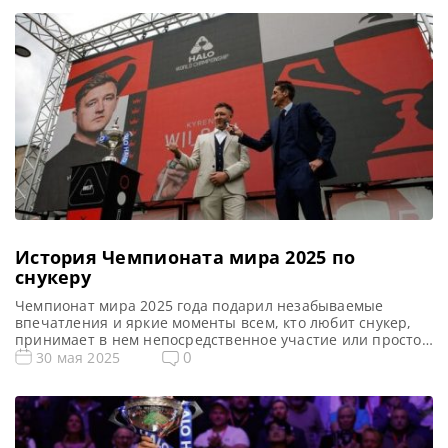
История Чемпионата мира 2025 по
снукеру
Чемпионат мира 2025 года подарил незабываемые
впечатления и яркие моменты всем, кто любит снукер,
принимает в нем непосредственное участие или просто
смотрит матчи и следит за результатами, сообщает WST
0
30 мая 2025
На Чемпионате мира по снукеру 2025 года Theatre of
Dreams в полной мере оправдал свое название — место,
где воплощаются мечты. Здесь влияли на ход матчей […]