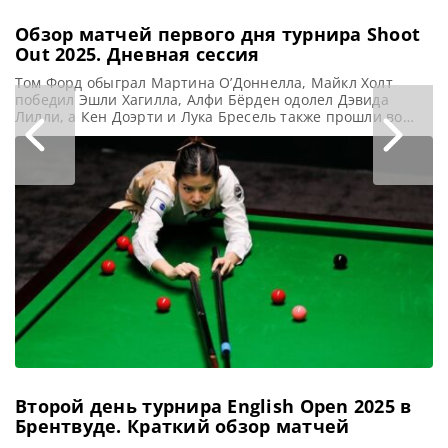
Обзор матчей первого дня турнира Shoot
Out 2025. Дневная сессия
Том Форд обыграл Мартина О’Доннелла, Майкл Холт
победил Эшли Хагилла, Алфи Бёрден одолел Дэвида
Лилли, а Кен Доэрти и Лука Бресель также прошли во
второй раунд на турнире Snooker Shoot Out 2025,
сообщает WST В Блэкпуле стартовал рейтинговый турнир
Shoot Out (Шут-Аут) 2025. И действующий Чемпион Том
Форд начал защиту своего титула с победы над
Второй день турнира English Open 2025 в
Брентвуде. Краткий обзор матчей