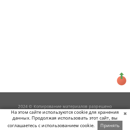
2024 © Копирование материалов разрешено
snookerist.ru
только при условии гиперссылки на
На этом сайте используются cookie для хранения
данных. Продолжая использовать этот сайт, вы
соглашаетесь с использованием cookie.
Принять