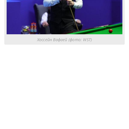
Хоссейн Вафаей (фото: WST)