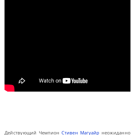
Действующий Чемпион
Стивен Магуайр
неожиданно