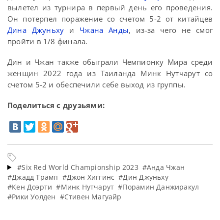
вылетел из турнира в первый день его проведения.
Он потерпел поражение со счетом 5-2 от китайцев
Дина Джуньху
и
Чжана Анды
, из-за чего не смог
пройти в 1/8 финала.
Дин и Чжан также обыграли Чемпионку Мира среди
женщин 2022 года из Таиланда Минк Нутчарут со
счетом 5-2 и обеспечили себе выход из группы.
Поделиться с друзьями:
#Six Red World Championship 2023
#Анда Чжан
#Джадд Трамп
#Джон Хиггинс
#Дин Джуньху
#Кен Доэрти
#Минк Нутчарут
#Порамин Данжиракул
#Рики Уолден
#Стивен Магуайр