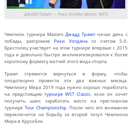
Джадд Трамп — Рики Уолден (фото: WST)
Чемпион турнира Masters
Джадд Трамп
начал день с
победы, разгромив
Рики Уолдена
со счетом 5-0.
Бристолец участвует на этом турнире впервые с 2015
года и довольно быстро акклиматизировался к более
короткому формату матчей этого вида спорта.
Трамп стремится вернуться в форму, чтобы
плодотворно провести эти два важных месяца.
Чемпиону Мира 2019 года нужно хорошо поработать
на предстоящем
турнире WST Classic
, если он хочет
получить шанс заработать место на престижном
турнире
Tour Championship
. После чего его внимание
переключится на борьбу за второй титул Чемпиона
Мира в Крусибле.