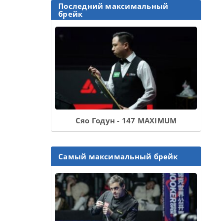
Последний максимальный
брейк
Сяо Годун - 147 MAXIMUM
Самый максимальный брейк