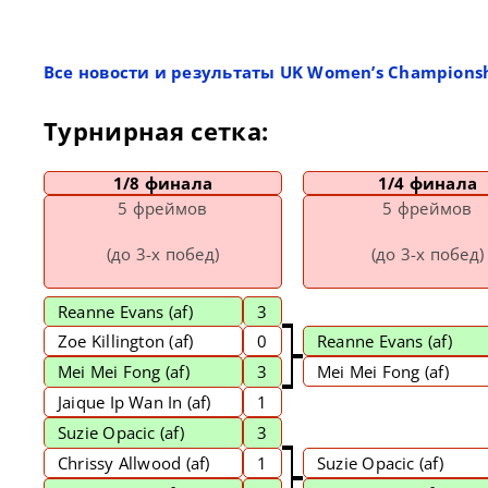
Все новости и результаты UK Women’s Championsh
Турнирная сетка:
1/8 финала
1/4 финала
5 фреймов
5 фреймов
(до 3-х побед)
(до 3-х побед)
Reanne Evans
(af)
3
Zoe Killington (af)
0
Reanne Evans
(af)
Mei Mei Fong
(af)
3
Mei Mei Fong (af)
Jaique Ip Wan In (af)
1
Suzie Opacic
(af)
3
Chrissy Allwood (af)
1
Suzie Opacic (af)