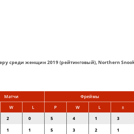
еру среди женщин 2019 (рейтинговый), Northern Snook
Матчи
Фреймы
W
L
P
W
L
±
2
0
5
4
1
3
1
1
5
3
2
1