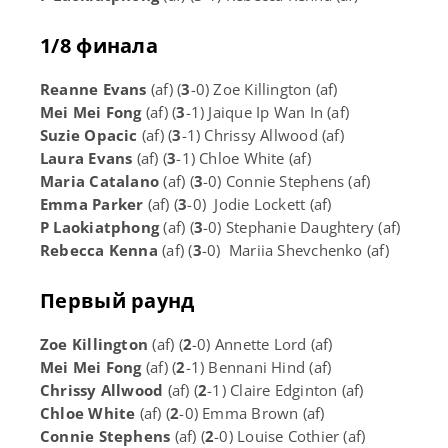
1/8 финала
Reanne Evans
(af) (
3
-0) Zoe Killington (af)
Mei Mei Fong
(af) (
3
-1) Jaique Ip Wan In (af)
Suzie Opacic
(af) (
3
-1) Chrissy Allwood (af)
Laura Evans
(af) (
3
-1) Chloe White (af)
Maria Catalano
(af) (
3
-0) Connie Stephens (af)
Emma Parker
(af) (
3
-0) Jodie Lockett (af)
P Laokiatphong
(af) (
3
-0) Stephanie Daughtery (af)
Rebecca Kenna
(af) (
3
-0) Mariia Shevchenko (af)
Первый раунд
Zoe Killington
(af) (
2
-0) Annette Lord (af)
Mei Mei Fong
(af) (
2
-1) Bennani Hind (af)
Chrissy Allwood
(af) (
2
-1) Claire Edginton (af)
Chloe White
(af) (
2
-0) Emma Brown (af)
Connie Stephens
(af) (
2
-0) Louise Cothier (af)