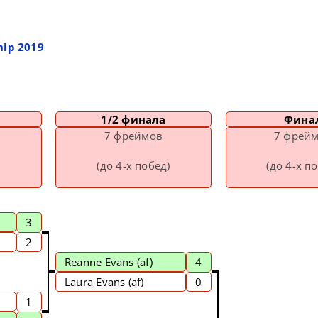
ip 2019
1/2 финала
Фина
7 фреймов
7 фрей
(до 4-х побед)
(до 4-х п
3
2
Reanne Evans
(af)
4
Laura Evans (af)
0
1