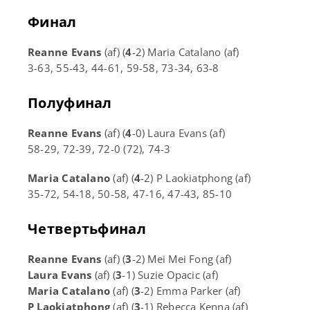
Финал
Reanne Evans
(af) (
4
-2) Maria Catalano (af)
3-63, 55-43, 44-61, 59-58, 73-34, 63-8
Полуфинал
Reanne Evans
(af) (
4
-0) Laura Evans (af)
58-29, 72-39, 72-0 (72), 74-3
Maria Catalano
(af) (
4
-2) P Laokiatphong (af)
35-72, 54-18, 50-58, 47-16, 47-43, 85-10
Четвертьфинал
Reanne Evans
(af) (
3
-2) Mei Mei Fong (af)
Laura Evans
(af) (
3
-1) Suzie Opacic (af)
Maria Catalano
(af) (
3
-2) Emma Parker (af)
P Laokiatphong
(af) (
3
-1) Rebecca Kenna (af)