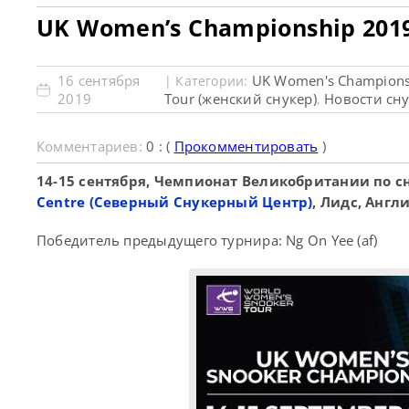
UK Women’s Championship 201
16 сентября
UK Women's Championsh
| Категории:
2019
Tour (женский снукер)
Новости сн
,
Комментариев:
0 : (
Прокомментировать
)
14-15 сентября, Чемпионат Великобритании по с
Centre (Северный Снукерный Центр)
, Лидс, Англ
Победитель предыдущего турнира: Ng On Yee (af)