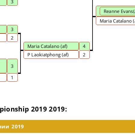
3
Reanne Evans
(
Maria Catalano (
3
2
Maria Catalano
(af)
4
P Laokiatphong (af)
2
3
1
onship 2019 2019:
нии 2019