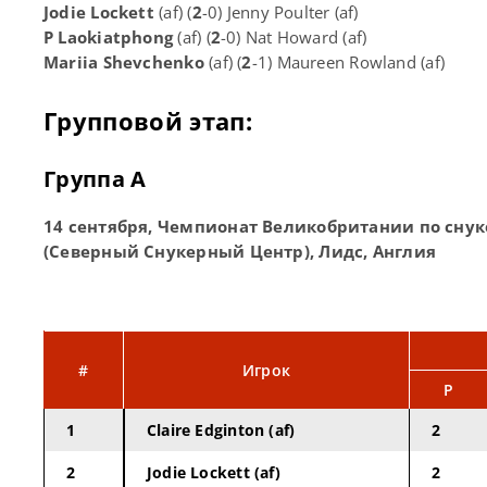
Jodie Lockett
(af) (
2
-0) Jenny Poulter (af)
P Laokiatphong
(af) (
2
-0) Nat Howard (af)
Mariia Shevchenko
(af) (
2
-1) Maureen Rowland (af)
Групповой этап:
Группа А
14 сентября, Чемпионат Великобритании по снук
(Северный Снукерный Центр), Лидс, Англия
#
Игрок
P
1
Claire Edginton (af)
2
2
Jodie Lockett (af)
2