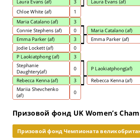
Laura Evans
(af)
3
Laura Evans
(af)
Chloe White (af)
1
Maria Catalano
(af)
3
Connie Stephens (af)
0
Maria Catalano
(af)
Emma Parker
(af)
3
Emma Parker (af)
Jodie Lockett (af)
0
P Laokiatphong
(af)
3
Stephanie
0
P Laokiatphong
(af)
Daughtery(af)
Rebecca Kenna
(af)
3
Rebecca Kenna (af)
Mariia Shevchenko
0
(af)
Призовой фонд UK Women’s Champi
Призовой фонд Чемпионата великобрита