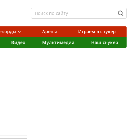
екорды
Арены
Играем в снукер
Видео
Мультимедиа
Наш снукер