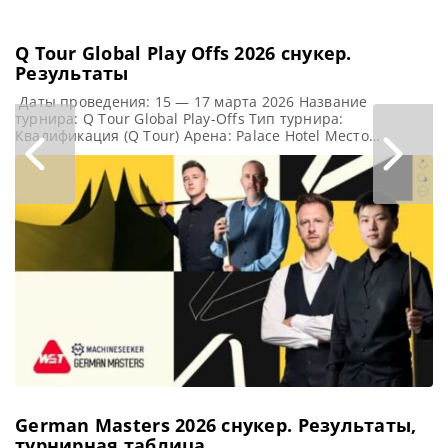
Q Tour Global Play Offs 2026 снукер.
Результаты
Даты проведения: 15 — 17 марта 2026 Название
турнира: Q Tour Global Play-Offs Тип турнира:
Квалификация (Q Tour) Арена: Palace Hotel Место
проведения (населенный пункт, город, страна): Гандия,
Испания Примечание: В турнире примут участие 16
лучших игроков рейтинга Q Tour, а также до восьми
игроков из других серий Q Tour (Америка, Азиатско-
Тихоокеанский регион и
German Masters 2026 cнукер. Результаты,
турнирная таблица