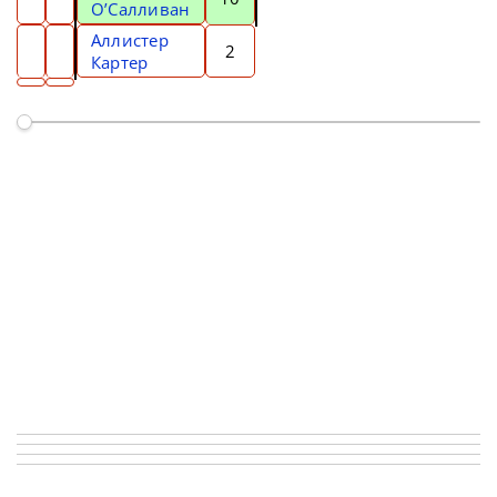
О’Салливан
Аллистер
2
Картер