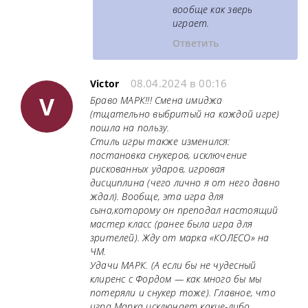
вообще как зверь
играет.
Ответить
08.04.2024 в 00:16
Victor
V
Браво МАРК!!! Смена имиджа
(тщательно выбритый на каждой игре)
пошла на пользу.
Стиль игры также изменился:
постановка снукеров, исключение
рискованных ударов, игровая
дисциплина (чего лично я от него давно
ждал). Вообще, эта игра для
сына,которому он преподал настоящий
мастер класс (ранее была игра для
зрителей). Жду от марка «КОЛЕСО» на
ЧМ.
Удачи МАРК. (А если бы не чудесный
клиренс с Фордом — как много бы мы
потеряли и снукер тоже). Главное, что
игра Марка исключает какие-либо