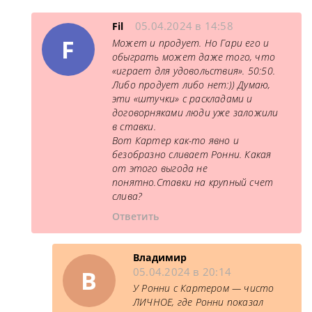
05.04.2024 в 14:58
Fil
F
Может и продует. Но Гари его и
обыграть может даже того, что
«играет для удовольствия». 50:50.
Либо продует либо нет:)) Думаю,
эти «штучки» с раскладами и
договорняками люди уже заложили
в ставки.
Вот Картер как-то явно и
безобразно сливает Ронни. Какая
от этого выгода не
понятно.Ставки на крупный счет
слива?
Ответить
Владимир
В
05.04.2024 в 20:14
У Ронни с Картером — чисто
ЛИЧНОЕ, где Ронни показал