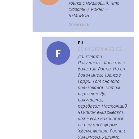
кошка с мышкой…)). Что
сказать?). Ронни —
ЧЕМПИОН!
Ответить
Fil
F
05.04.2024 в 23:53
Да, кстати.
Получилось. Конечно я
болею за Ронни. Но он
давал много шансов
Гарри. Тот сначала
пользовался. Потом
перестал. Да,
получается,
передавил. Настоящий
чемпион выигрывает,
даже если находится
не в лучшей форме.
Ждем-с финала Ронни с
Уильямсом. Уильямс