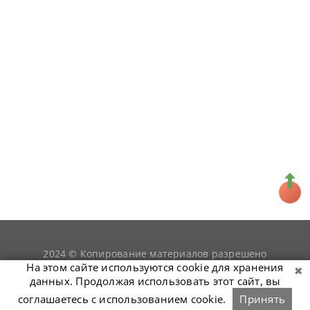
2024 © Копирование материалов разрешено
snookerist.ru
только при условии гиперссылки на
На этом сайте используются cookie для хранения
данных. Продолжая использовать этот сайт, вы
соглашаетесь с использованием cookie.
Принять