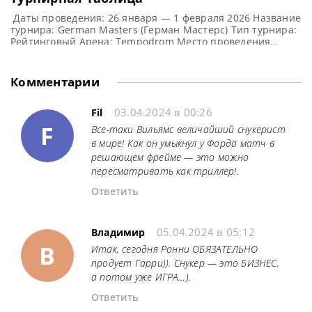
Даты проведения: 26 января — 1 февраля 2026 Название
турнира: German Masters (Герман Мастерс) Тип турнира:
Рейтинговый Арена: Tempodrom Место проведения
(населенный пункт, город, страна): Берлин, Германия
Победитель предыдущего турнира: Кайрен Уилсон
Победитель этого турнира: Джадд Трамп Турнирная
Комментарии
таблица German Masters 2026: Герман Мастерс 2026
cнукер — турнирная сетка рейтингового турнира 1/16
03.04.2024 в 00:26
финала 1/8
Fil
F
Все-таки Вильямс величайший снукерист
в мире! Как он умыкнул у Форда матч в
решающем фрейме — это можно
пересматривать как триллер!.
Ответить
05.04.2024 в 05:12
Владимир
В
Итак, сегодня Ронни ОБЯЗАТЕЛЬНО
продует Гарри)). Снукер — это БИЗНЕС,
а потом уже ИГРА…).
Ответить