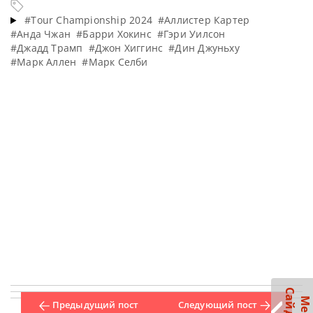
#Tour Championship 2024
#Аллистер Картер
#Анда Чжан
#Барри Хокинс
#Гэри Уилсон
#Джадд Трамп
#Джон Хиггинс
#Дин Джуньху
#Марк Аллен
#Марк Селби
Предыдущий пост
Следующий пост