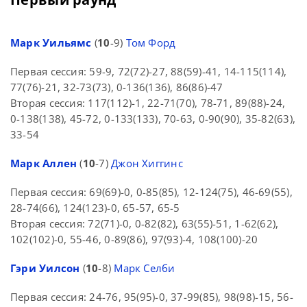
Марк Уильямс
(
10
-9)
Том Форд
Первая сессия: 59-9, 72(72)-27, 88(59)-41, 14-115(114),
77(76)-21, 32-73(73), 0-136(136), 86(86)-47
Вторая сессия: 117(112)-1, 22-71(70), 78-71, 89(88)-24,
0-138(138), 45-72, 0-133(133), 70-63, 0-90(90), 35-82(63),
33-54
Марк Аллен
(
10
-7)
Джон Хиггинс
Первая сессия: 69(69)-0, 0-85(85), 12-124(75), 46-69(55),
28-74(66), 124(123)-0, 65-57, 65-5
Вторая сессия: 72(71)-0, 0-82(82), 63(55)-51, 1-62(62),
102(102)-0, 55-46, 0-89(86), 97(93)-4, 108(100)-20
Гэри Уилсон
(
10
-8)
Марк Селби
Первая сессия: 24-76, 95(95)-0, 37-99(85), 98(98)-15, 56-