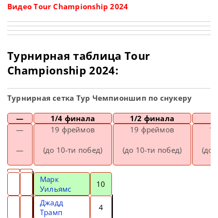
Видео Tour Championship 2024
Турнирная таблица Tour
Championship 2024:
Турнирная сетка Тур Чемпионшип по снукеру
—
1/4 финала
1/2 финала
—
19 фреймов
19 фреймов
1
—
(до 10-ти побед)
(до 10-ти побед)
(до 
Марк
10
Уильямс
Джадд
4
Трамп