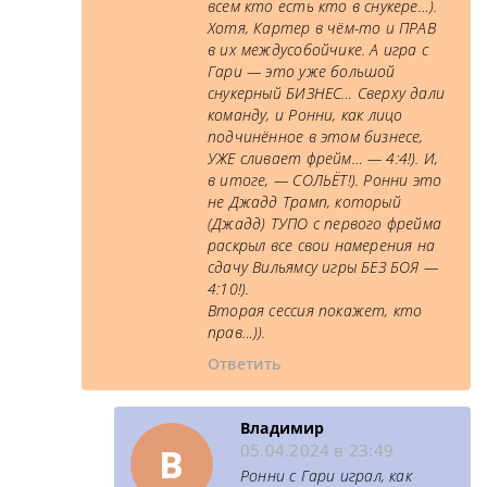
всем кто есть кто в снукере…).
Хотя, Картер в чём-то и ПРАВ
в их междусобойчике. А игра с
Гари — это уже большой
снукерный БИЗНЕС… Сверху дали
команду, и Ронни, как лицо
подчинённое в этом бизнесе,
УЖЕ сливает фрейм… — 4:4!). И,
в итоге, — СОЛЬЁТ!). Ронни это
не Джадд Трамп, который
(Джадд) ТУПО с первого фрейма
раскрыл все свои намерения на
сдачу Вильямсу игры БЕЗ БОЯ —
4:10!).
Вторая сессия покажет, кто
прав…)).
Ответить
Владимир
В
05.04.2024 в 23:49
Ронни с Гари играл, как