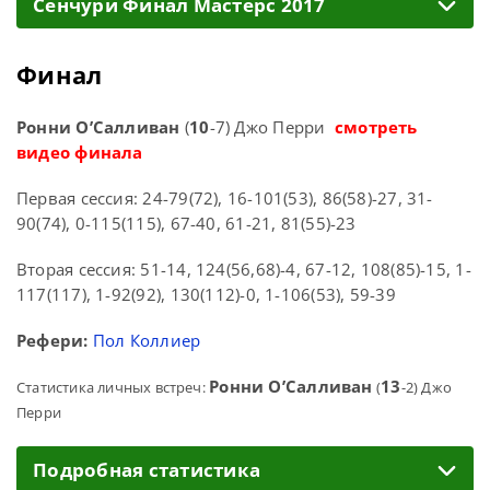
Cенчури Финал Мастерс 2017
Финал
Ронни О’Салливан
(
10
-7) Джо Перри
смотреть
видео финала
Первая сессия: 24-79(72), 16-101(53), 86(58)-27, 31-
90(74), 0-115(115), 67-40, 61-21, 81(55)-23
Вторая сессия: 51-14, 124(56,68)-4, 67-12, 108(85)-15, 1-
117(117), 1-92(92), 130(112)-0, 1-106(53), 59-39
Рефери:
Пол Коллиер
Ронни О’Салливан
13
Статистика личных встреч:
(
-2) Джо
Перри
Подробная статистика