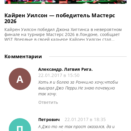
Кайрен Уилсон — победитель Мастерс
2026
Кайрен Уилсон победил Джона Хиггинса в невероятном
финале на турнире Мастерс 2026 в Лондоне, сообщает
WST Впервые в своей карьере Кайрен Уилсон стал
Чемпионом Masters (Мастерс) 2026, одержав верх над
Джона Хиггинса в финальном поединке со счетом 10-6 на
арене Alexandra Palace. 50-летний Хиггинс упустил шанс
Комментарии
стать самым возрастным победителем турнира «Тройной
короны». На протяжении
Александр. Латвия Рига.
А
22.01.2017 в 15:50
Хоть я и болею за Ронни,но хочу,чтобы
выиграл Джо Перри.Не знаю почему,но
так хочу.
Ответить
22.01.2017 в 18:35
Петрович
П
А Джо то не так прост оказался, да и