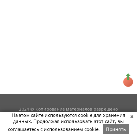
2024 © Копирование материалов разрешено
snookerist.ru
только при условии гиперссылки на
На этом сайте используются cookie для хранения
данных. Продолжая использовать этот сайт, вы
соглашаетесь с использованием cookie.
Принять