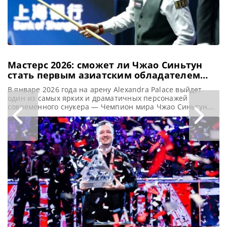
Мастерс 2026: сможет ли Чжао Синьтун
стать первым азиатским обладателем
Тройной короны
В январе 2026 года на арену Alexandra Palace выйдет
один из самых ярких и драматичных персонажей
современного снукера — Чемпион мира Чжао Синьтун.
Его участие в турнире Masters — не просто возвращение
на элитный уровень, а шанс войти в историю как первый
игрок из Азии, завоевавший Тройную корону, сообщает
totallysnookered Чемпион мира Чжао Синьтун стремится