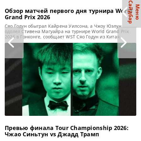
С
р
М
е
н
ю
а
й
д
б
а
Обзор матчей первого дня турнира World
Grand Prix 2026
Сяо Годун обыграл Кайрена Уилсона, а Чжоу Юэлун
одолел Стивена Магуайра на турнире World Grand Prix
2026 в Гонконге, сообщает WST Сяо Годун из Китая
уверенно выиграл у Кайрена Уилсона со счетом 5-2 в
своем первом матче World Grand Prix в Гонконге. Этот
исход матча лишил действующего Чемпиона Мастерс
возможности участвовать в Players Championship в
Превью финала Tour Championship 2026:
Чжао Синьтун vs Джадд Трамп