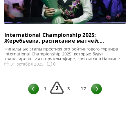
International Championship 2025:
Жеребьевка, расписание матчей,
призовой фонд
Финальные этапы престижного рейтингового турнира
International Championship 2025, которые будут
транслироваться в прямом эфире, состоятся в Нанкине
со 2 по 9 ноября, сообщает totallysnookered Основные
0
31 октября 2025
транслируемые этапы турнира International
Championship 2025 пройдут в South New City National
Fitness Centre (Национальном центре фитнеса Южного
Нью-Сити), расположенном в китайском городе Нанкин, в
2
период со 2 по 9 […]
1
3
...
17