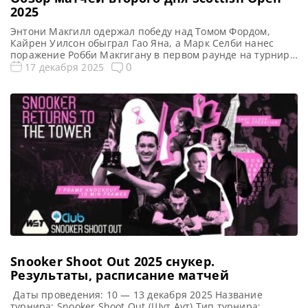
2025
Энтони Макгилл одержал победу над Томом Фордом,
Кайрен Уилсон обыграл Гао Яна, а Марк Селби нанес
поражение Робби Макгигану в первом раунде на турнире
Scottish Open 2025, сообщает WST На второй день
0
17 декабря 2025
Scottish Open в Эдинбурге Энтони Макгилл поддержал
оптимизм местных болельщиков, одержав убедительную
победу над Томом Фордом со счетом 4-1. Макгилл и его
партнер […]
Snooker Shoot Out 2025 cнукер.
Результаты, расписание матчей
Даты проведения: 10 — 13 декабря 2025 Название
турнира: Snooker Shoot Out (Шут Аут) Тип турнира: