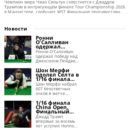
Чемпион мира Чжао Синьтун схлестнется с Джаддом
Трампом в интригующем финале Tour Championship 2026
в Манчестере, сообщает WST Финальное противостояние
Tour Championship 2026 в Манчестере в воскресенье
обещает стать поистине знаменательным событием,
когда Джадд Трамп сразится с Чжао Синьтуном за
Новости
чемпионский титул. Столкновение между лучшим
игроком планеты и действующим Чемпионом мира
Ронни
обещает быть захватывающим и
О’Салливан
одержал
победу во
Ронни О’Салливан
второй день
одержал победу над
China Open
Джексоном Пейджем
2026 и вышел в
в 1/16 финала на
1/8 финала
Шон Мерфи
турнире China Open
одолел Селта в
2026, сообщает WST
1/16 финала
Несмотря на не
турнира в
самый уверенный
Шон Мерфи набрал
Тайюане,
старт, Ронни
607 безответных
установив
О’Салливан одержал
очков в матче
новый рекорд
победу в своем
против Мэттью
1/16 финала
первом матче на
Селта, разгромив
China Open.
турнире China Open
его со счетом 6-0 и
Финальный
2026. Встреча,
выйдя в 1/8 финала
фрейм матча
ставшая для него
на турнире China
Джадд Трамп
Джадд Трамп
35-й подряд в
Open 2026,
впервые за восемь
vs Ноппон
высшем дивизионе
сообщает WST Шон
лет уступил Ноппону
Саенгхам