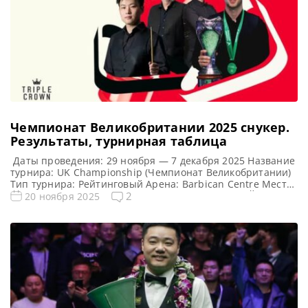
Чемпионат Великобритании 2025 cнукер.
Результаты, турнирная таблица
Даты проведения: 29 ноября — 7 декабря 2025 Название
турнира: UK Championship (Чемпионат Великобритании)
Тип турнира: Рейтинговый Арена: Barbican Centre Место
проведения (населенный пункт, город, страна): Йорк,
2
20 ноября 2025
Англия Победитель предыдущего турнира: Джадд Трамп
Турнирная таблица Чемпионата Великобритании 2025:
UK Championship 2025 — турнирная сетка рейтингового
турнира по снукеру 1/16 финала 1/8 финала 1/4 финала
[…]