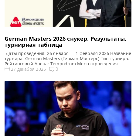
German Masters 2026 cнукер. Результаты,
турнирная таблица
Даты проведения: 26 января — 1 февраля 2026 Название
турнира: German Masters (Герман Мастерс) Тип турнира:
Рейтинговый Арена: Tempodrom Место проведения
(населенный пункт, город, страна): Берлин, Германия
0
27 декабря 2025
Победитель предыдущего турнира: Кайрен Уилсон
Победитель этого турнира: Джадд Трамп Турнирная
таблица German Masters 2026: Герман Мастерс 2026
cнукер — турнирная сетка рейтингового турнира 1/16
финала 1/8 […]