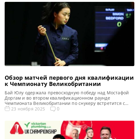
заключительных фреймах, Майкл Холт вырвал победу со
счетом 6-5 у Рианн Эванс, 12-кратной мировой
Чемпионкой среди женщин. И проложил себе путь […]
Обзор матчей первого дня квалификации
к Чемпионату Великобритании
Бай Юлу одержала превосходную победу над Мостафой
Доргам и во втором квалификационном раунде
Чемпионата Великобритании по снукеру встретится с
соотечественником Лю Хунъюй, сообщает WST
0
23 ноября 2025
Действующая Чемпионка мира среди женщин Бай Юлу
показала выдающуюся игру, одержав уверенную победу
со счетом 6-1 над Мостафой Доргам в первом раунде
квалификации Чемпионата Великобритании по снукеру в
Уигане. В прошлом […]