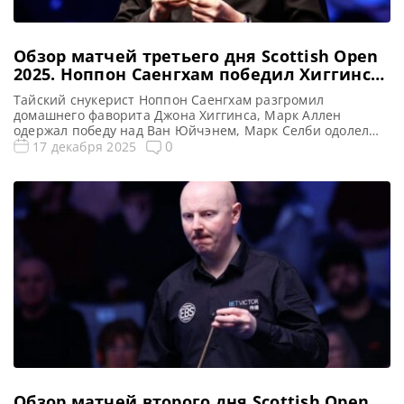
Обзор матчей третьего дня Scottish Open
2025. Ноппон Саенгхам победил Хиггинса
в 1/16 финала
Тайский снукерист Ноппон Саенгхам разгромил
домашнего фаворита Джона Хиггинса, Марк Аллен
одержал победу над Ван Юйчэнем, Марк Селби одолел
Хоссейна Вафаей, а Чжан Анда обыграл Мэттью Стивенса
0
17 декабря 2025
в 1/6 финала на турнире Scottish Open 2025, сообщает
WST Ноппон Саенгхам вновь продемонстрировал свой
талант, разгромив шотландца Джона Хиггинса со счетом
4-0 на турнире Scottish Open 2025. […]
Обзор матчей второго дня Scottish Open