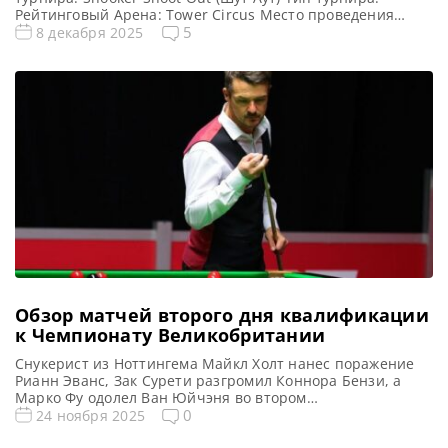
Рейтинговый Арена: Tower Circus Место проведения
(населенный пункт, город, страна): Блэкпул, Англия
5
8 декабря 2025
Победитель предыдущего турнира: Том Форд Победитель
турнира: Альфред Берден Примечание: Матч длится не
более 10 минут, в течении первых 5-ти минут на удар
отводится не более […]
Обзор матчей второго дня квалификации
к Чемпионату Великобритании
Снукерист из Ноттингема Майкл Холт нанес поражение
Рианн Эванс, Зак Сурети разгромил Коннора Бензи, а
Марко Фу одолел Ван Юйчэня во втором
квалификационном раунде Чемпионата Великобритании
0
24 ноября 2025
по снукеру, сообщает WST Одержав верх в трех