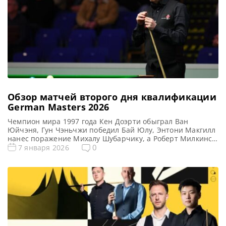
Обзор матчей второго дня квалификации
German Masters 2026
Чемпион мира 1997 года Кен Доэрти обыграл Ван
Юйчэня, Гун Чэньчжи победил Бай Юлу, Энтони Макгилл
нанес поражение Михалу Шубарчику, а Роберт Милкинс
одолел Дилана Эмери во второй день квалификации на
0
7 января 2026
турнир German Masters 2026, сообщает WST Кен Доэрти в
напряженной борьбе взял три серии подряд и вырвал
победу у гонконгца Ван Юйчэня со счетом […]