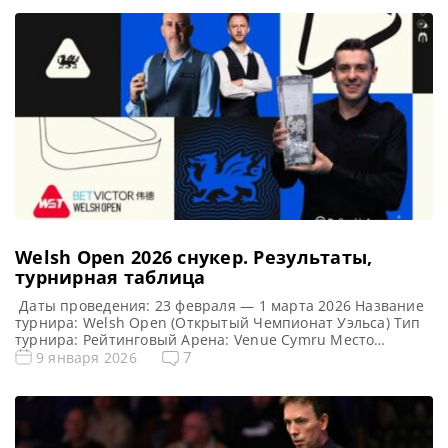
Welsh Open 2026 cнукер. Результаты,
турнирная таблица
Даты проведения: 23 февраля — 1 марта 2026 Название
турнира: Welsh Open (Открытый Чемпионат Уэльса) Тип
турнира: Рейтинговый Арена: Venue Cymru Место
проведения (населенный пункт, город, страна):
7
9 января 2026
Лландидно — морской курорт и город в городе-графстве
Конуи в Уэльсе Победитель предыдущего турнира: Марк
Селби Победитель турнира: Барри Хокинс Турнирная
таблица Welsh Open 2026: Открытый Чемпионат […]