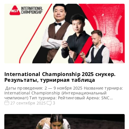
International Championship 2025 cнукер.
Результаты, турнирная таблица
Даты проведения: 2 — 9 ноября 2025 Название турнира:
International Championship (Интернациональный
чемпионат) Тип турнира: Рейтинговый Арена: SNC
National Fitness Center Место проведения (населенный
3
27 сентября 2025
пункт, город, страна): Нанкин, Китай (КНР) Победитель
предыдущего турнира: Дин Джуньху Турнирная таблица
International Championship 2025: Интернациональный
Чемпионат 2025 — турнирная сетка рейтингового
турнира по снукеру 1/16 финала 1/8 финала […]