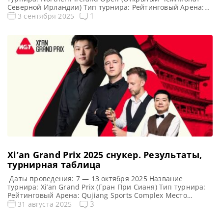
Северной Ирландии) Тип турнира: Рейтинговый Арена:
Waterfront Hall Место проведения (населенный пункт,
1
3 сентября 2025
город, страна): Белфаст, Северная Ирландия,
Великобритания Победитель предыдущего турнира:
Кайрен Уилсон Турнирная таблица Northern Ireland Open
2025: Открытый чемпионат Северной Ирландии 2025 —
турнирная сетка рейтингового турнира по […]
Xi’an Grand Prix 2025 cнукер. Результаты,
турнирная таблица
Даты проведения: 7 — 13 октября 2025 Название
турнира: Xi’an Grand Prix (Гран При Сианя) Тип турнира:
Рейтинговый Арена: Qujiang Sports Complex Место
проведения (населенный пункт, город, страна): Сиань,
3
31 августа 2025
Китай (КНР) Победитель предыдущего турнира: Кайрен