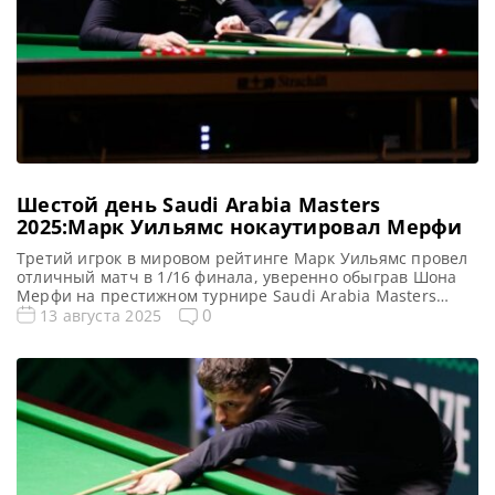
Шестой день Saudi Arabia Masters
2025:Марк Уильямс нокаутировал Мерфи
Третий игрок в мировом рейтинге Марк Уильямс провел
отличный матч в 1/16 финала, уверенно обыграв Шона
Мерфи на престижном турнире Saudi Arabia Masters
2025, сообщает WST В прошлом году Марк Уильямс
0
13 августа 2025
упустил победу в Saudi Arabia Snooker Masters. Тем не
менее валлиец не выказывает сожалений по этому
поводу. Подтверждением тому стала его убедительная
победа со […]