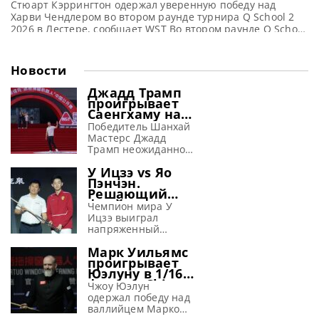
Стюарт Кэррингтон одержал уверенную победу над
Харви Чендлером во втором раунде турнира Q School 2
2026 в Лестере, сообщает WST Во втором раунде Q School
2 2026 в Лестере Стюарт Кэррингтон успешно стартовал,
одержав победу над бывшим профессионалом Харви
Чендлером со счетом 4-1. Этот старт был особенно важен
Новости
для Кэррингтона, поскольку он был вынужден пропустить
Джадд Трамп
проигрывает
Саенгхаму на
турнире в
Победитель Шанхай
Тайюане
Мастерс Джадд
(видео)
Трамп неожиданно
потерпел
У Ицзэ vs Яо
поражение от
Пэнчэн.
Ноппона Саенгхама
Решающий
со счетом 3-6 в 1/16
фрейм матча
финала на турнире
Чемпион мира У
1/16 финала
China Open 2026 в
Ицзэ выиграл
China Open
Тайюане Первый
напряженный
2026 (видео)
номер в мировом
решающий фрейм у
Марк Уильямс
рейтинге Джадд
Яо Пэнчэна со
проигрывает
Трамп проиграл
счетом 6-5 и
Юэлуну в 1/16
тайцу Ноппону
завоевал место в 1/8
финала China
Саенгхаму со счетом
финала на турнире
Чжоу Юэлун
Open 2026
3-6 в 1/16 финала
China Open 2026 в
одержал победу над
(видео)
China Open 2026.
Тайюане
валлийцем Марком