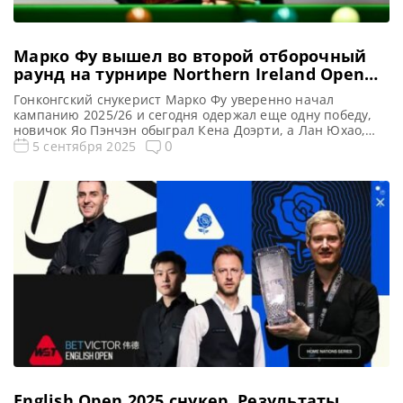
Марко Фу вышел во второй отборочный
раунд на турнире Northern Ireland Open
2025
Гонконгский снукерист Марко Фу уверенно начал
кампанию 2025/26 и сегодня одержал еще одну победу,
новичок Яо Пэнчэн обыграл Кена Доэрти, а Лан Юхао,
Иан Бернс, Аллан Тэйлор, Санни Акани, Антони
0
5 сентября 2025
Ковальски также прошли во второй квалификационный
раунд на турнире Northern Ireland Open 2025, сообщает
totallysnookered Марко Фу демонстрирует впечатляющее
начало снукерного сезона, успешно преодолев первый
[…]
English Open 2025 cнукер. Результаты,