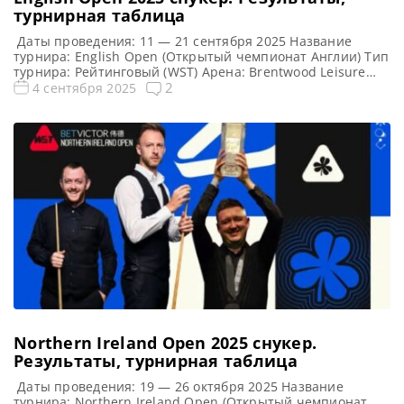
турнирная таблица
Даты проведения: 11 — 21 сентября 2025 Название
турнира: English Open (Открытый чемпионат Англии) Тип
турнира: Рейтинговый (WST) Арена: Brentwood Leisure
Centre Место проведения (населенный пункт, город,
2
4 сентября 2025
страна): Брентвуд, Англия, Великобритания Победитель
предыдущего турнира: Нил Робертсон Турнирная
таблица English Open 2025: Открытый чемпионат Англии
2025 — турнирная сетка рейтингового турнира по
снукеру 1/16 финала […]
Northern Ireland Open 2025 cнукер.
Результаты, турнирная таблица
Даты проведения: 19 — 26 октября 2025 Название
турнира: Northern Ireland Open (Открытый чемпионат