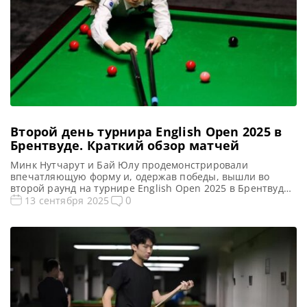
Второй день турнира English Open 2025 в
Брентвуде. Краткий обзор матчей
Минк Нутчарут и Бай Юлу продемонстрировали
впечатляющую форму и, одержав победы, вышли во
второй раунд на турнире English Open 2025 в Брентвуде,
сообщает WST В текущем сезоне тайская спортсменка
0
13 сентября 2025
Минк Нутчарут отметила свой дебют триумфальной
победой над Робби Макгиганом. Она уступала со счетом
1-2, но переломила ход игры и финишировала с
преимуществом 4-2. В ближайшее […]