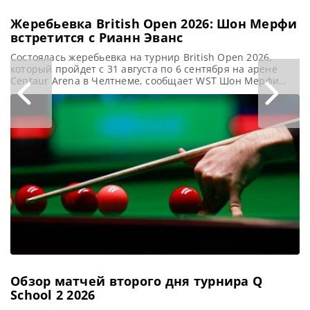
Жеребьевка British Open 2026: Шон Мерфи
встретится с Рианн Эванс
Состоялась жеребьевка на турнир British Open 2026,
который пройдет с 31 августа по 6 сентября на арене
Centaur Arena в Челтнеме, сообщает WST Шон Мерфи
начинает свою защиту титула на турнире British Open
2026 по снукеру в Челтнеме, где его соперником станет
Рианн Эванс. Год назад Мерфи одержал победу над
Энтони Макгиллом в решающем поединке
Обзор матчей второго дня турнира Q
School 2 2026