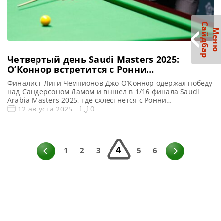
С
р
М
е
н
ю
а
й
д
б
а
Четвертый день Saudi Masters 2025:
О’Коннор встретится с Ронни
О’Салливаном в 1/16 финала
Финалист Лиги Чемпионов Джо О’Коннор одержал победу
над Сандерсоном Ламом и вышел в 1/16 финала Saudi
Arabia Masters 2025, где схлестнется с Ронни
О’Салливаном, сообщает WST Джо О’Коннор одержал
0
12 августа 2025
убедительную победу над Сандерсоном Ламом со счетом
5-0 в четвертом раунде. И кажется, что он намерен стать
серьезным соперником для Ронни О’Салливана в 1/16
финала турнира […]
4
1
2
3
5
6