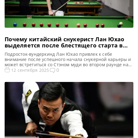
Почему китайский снукерист Лан Юхао
выделяется после блестящего старта в
сезоне 2025-26
Подросток-вундеркинд Лан Юхао привлек к себе
внимание после успешного начала снукерной карьеры и
может встретиться со Стэном муди во втором раунде на
турнире English Open 2025, сообщает metrouk В текущем
0
12 сентября 2025
сезоне юные таланты из World Snooker Tour
продемонстрировали выдающиеся результаты. Среди
них выделяется 17-летний Лан Юхао, подающий большие
надежды. Британский подросток Стэн Муди одержал
сенсационную […]