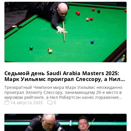
Уилсон Турнирная таблица Xi’an Grand Prix 2025: Гран
При Сианя 2025 — турнирная сетка рейтингового
турнира по снукеру 1/16 […]
Седьмой день Saudi Arabia Masters 2025:
Марк Уильямс проиграл Слессору, а Нил
Робертсон побеждает Картера
Трехкратный Чемпион мира Марк Уильямс неожиданно
проиграл Эллиоту Слессору, занимающему 29-е место в
мировом рейтинге, а Нил Робертсон нанес поражение
Аллистеру Картеру и вышел в полуфинал на турнире
0
14 августа 2025
Saudi Arabia Masters 2025 в Джидде, сообщает WST В
захватывающем поединке Эллиот Слессор
демонстрирует несокрушимую стойкость и третий день
подряд вырывает победу в решающем фрейме у
именитого […]