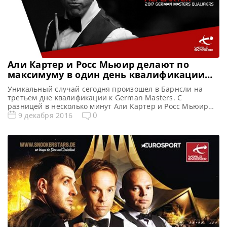
Али Картер и Росс Мьюир делают по
максимуму в один день квалификации
German Masters!
Уникальный случай сегодня произошел в Барнсли на
третьем дне квалификации к German Masters. С
разницей в несколько минут Али Картер и Росс Мьюир
сделали по максимальному брейку 147 очков! Оба
0
9 декабря 2016
участника соревнований проводили свои первые матчи,
где Аллистер победил Вон Юченя 5-0, а Росс Мьюир по
состоянию обыграл Итаро Сантоса 5-2. Фактически,
данный отбор на […]