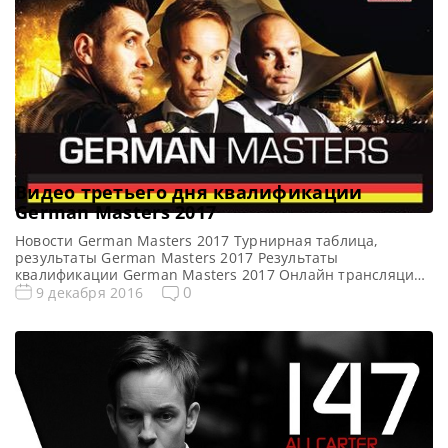
Робин […]
Видео третьего дня квалификации
German Masters 2017
Новости German Masters 2017 Турнирная таблица,
результаты German Masters 2017 Результаты
квалификации German Masters 2017 Онлайн трансляции
квалификации German Masters 2017 Все видео German
0
9 декабря 2016
Masters 2017 Видео матча Ронни О’Салливан — Гэри
Уилсон (второй квалификационный раунд) Полный матч
https://youtu.be/65Fm7N10wYo Видео матча Чжао Синьтун
— Джон Хиггинс (второй квалификационный раунд)
Полный матч https://youtu.be/V4yhy86Nur8 Видео матча
Джадд […]