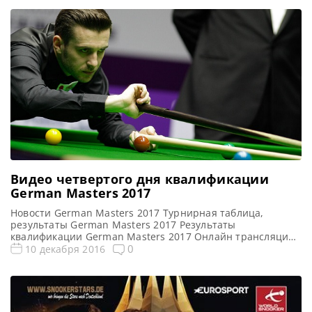
Видео четвертого дня квалификации
German Masters 2017
Новости German Masters 2017 Турнирная таблица,
результаты German Masters 2017 Результаты
квалификации German Masters 2017 Онлайн трансляции
квалификации German Masters 2017 Все видео German
0
10 декабря 2016
Masters 2017 Видео матча Марк Селби — Фан Сюнманьн
(второй квалификационный раунд) Полный матч
https://youtu.be/qeLk-2bSebg Видео матча Аллистер
Картер — Росс Муир (второй квалификационный раунд)
Полный матч https://youtu.be/SnYx4mJDrSA Видео матча