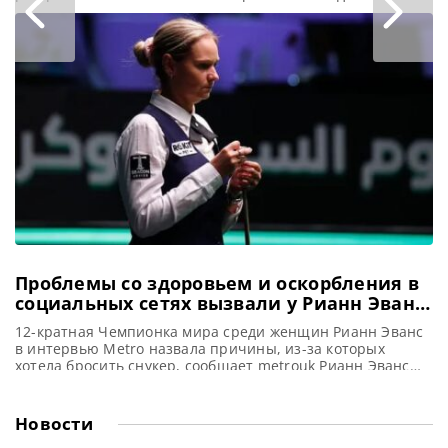
Райана Дэея в 1/16 финала в Белфасте, сообщает WST На
турнире Northern Ireland Open 2025 в Белфасте местные
звезды продолжают демонстрировать высокий уровень
игры. Марк Аллен одержал победу над Бен Уолластон в
напряженном
Проблемы со здоровьем и оскорбления в
социальных сетях вызвали у Рианн Эванс
желание завершить карьеру
12-кратная Чемпионка мира среди женщин Рианн Эванс
в интервью Metro назвала причины, из-за которых
хотела бросить снукер, сообщает metrouk Рианн Эванс
демонстрирует впечатляющее начало нового снукерного
сезона 2025/26. Несмотря на то, что ещё недавно
размышляла о завершении карьеры. 12-тикратная
Новости
Чемпионка мира среди женщин уже превзошла свои