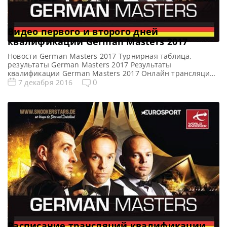
Видео первого и второго дней
квалификации German Masters 2017
Новости German Masters 2017 Турнирная таблица,
результаты German Masters 2017 Результаты
квалификации German Masters 2017 Онлайн трансляции
квалификации German Masters 2017 Все видео German
0
7 декабря 2016
Masters 2017 Видео матча Питер Эбдон — Майкл
Джорджиу (первый квалификационный раунд) Полный
матч https://youtu.be/tZtM2-7uIJQ Видео матча Джо Перри
— Курт Мафлин (первый квалификационный раунд)
Полный матч https://youtu.be/Ijuslp2RZYc Видео
матча Джон Хиггинс — […]
Расписание трансляций квалификации