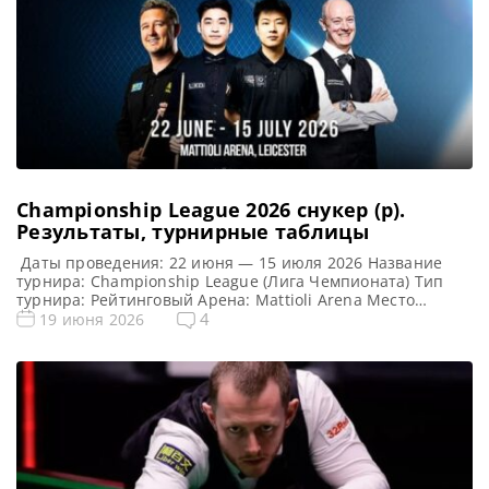
Championship League 2026 снукер (р).
Результаты, турнирные таблицы
Даты проведения: 22 июня — 15 июля 2026 Название
турнира: Championship League (Лига Чемпионата) Тип
турнира: Рейтинговый Арена: Mattioli Arena Место
проведения (населенный пункт, город, страна): Лестер,
4
19 июня 2026
Англия Победитель этого турнира: Джек Джонс
Победитель предыдущего турнира: Стивен Магуайр
Формат Лиги Чемпионов 2026 (рейтинговый) Подробный
формат Championship League Турнир разделен на три
этапа, при этом […]