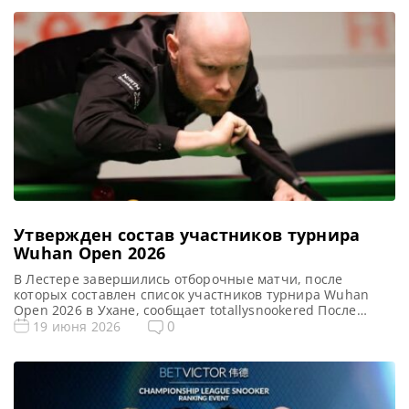
Утвержден состав участников турнира
Wuhan Open 2026
В Лестере завершились отборочные матчи, после
которых составлен список участников турнира Wuhan
Open 2026 в Ухане, сообщает totallysnookered После
отборочных матчей China Open, состоявшихся на
0
19 июня 2026
прошлой неделе, внимание вновь переключилось на
Лестер, где определились участники турнира Wuhan
Open 2026. В течение четырех дней на Mattioli Arena
проходили квалификационные поединки. Результаты
определили состав претендентов на участие […]