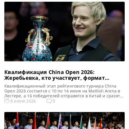
на протяжении всего предыдущего сезона, может
оказаться перед необходимостью бороться за свое место
в ТОП-16 в предстоящем сезоне профессионального
снукера 2026-27. В преддверии старта нового […]
Квалификация China Open 2026:
Жеребьевка, кто участвует, формат
турнира
Квалификационный этап рейтингового турнира China
Open 2026 состоится с 10 по 14 июня на Mattioli Arena в
Лестере, а 16 победителей отправятся в Китай и сразятся
за главный призовой фонд в размере 250 000 фунтов
0
8 июня 2026
стерлингов, сообщает WST С 10 по 14 июня на Mattioli
Arena в Лестере пройдут отборочные матчи China Open
2026, знаменуя […]