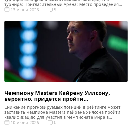
турнира: Пригласительный Арена: Место проведения
(населенный пункт, город, страна): Шанхай, Китай (КНР)
9
13 июня 2026
Победитель этого турнира: Джадд Трамп Победитель
предыдущего турнира: Кайрен Уилсон ( 2025 ) Турнирная
таблица Шанхай Мастерс 2026: Shanghai Masters 2026 —
турнирная сетка рейтингового турнира по […]
Чемпиону Masters Кайрену Уилсону,
вероятно, придется пройти
квалификацию на Чемпионат мира 2027
Снижение прогнозируемых позиций в рейтинге может
из-за падения в рейтинге
заставить Чемпиона Masters Кайрена Уилсона пройти
квалификацию для участия в Чемпионате мира в
Крусибле, сообщает totallysnookered Кайрен Уилсон,
0
10 июня 2026
который удерживал вторую строчку мирового рейтинга