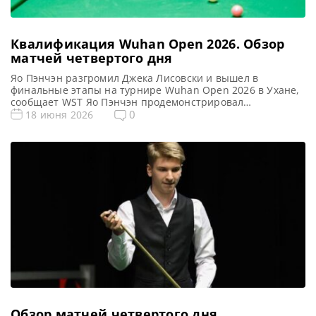
Квалификация Wuhan Open 2026. Обзор
матчей четвертого дня
Яо Пэнчэн разгромил Джека Лисовски и вышел в
финальные этапы на турнире Wuhan Open 2026 в Ухане,
сообщает WST Яо Пэнчэн продемонстрировал
впечатляющую форму, одержав свою шестую победу
0
18 июня 2026
подряд в сезоне. Он уверенно разгромил Джека Лисовски
со счетом 5-0 и вышел в финальный этап Wuhan Open
2026. 29-летний китаец проводит второй сезон в
профессиональном туре. […]
Обзор матчей четвертого дня