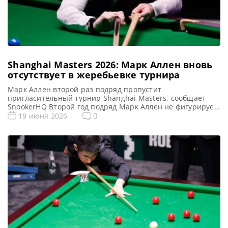
Shanghai Masters 2026: Марк Аллен вновь
отсутствует в жеребьевке турнира
Марк Аллен второй раз подряд пропустит
пригласительный турнир Shanghai Masters, сообщает
SnookerHQ Второй год подряд Марк Аллен не фигурирует
в списке участников Shanghai Masters, а основной состав
0
19 июня 2026
игроков на турнир 2026 года уже официально утвержден
World Snooker Tour. С 2018 года, когда турнир стал
пригласительным, в нем принимают участие 16 лучших
игроков мирового рейтинга. К […]