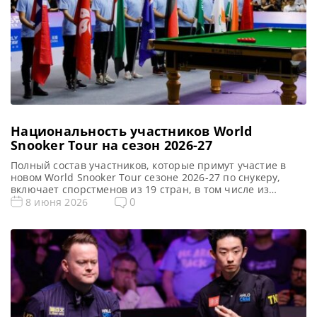
Национальность участников World
Snooker Tour на сезон 2026-27
Полный состав участников, которые примут участие в
новом World Snooker Tour сезоне 2026-27 по снукеру,
включает спорстменов из 19 стран, в том числе из
Таиланда, Северной Ирландии, Бельгии, Украины и
0
8 июня 2026
Польши, сообщает WST В этом сезоне в World Snooker
Tour представлены как минимум 19 разных стран
(Чемпион Африки еще не определен), в их составе 128
[…]