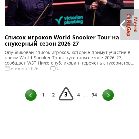
С
р
М
е
н
ю
а
й
д
б
а
Список игроков World Snooker Tour на
снукерный сезон 2026-27
Опубликован список игроков, которые примут участие в
новом World Snooker Tour снукерном сезоне 2026-27,
сообщает WST Ниже опубликован перечень снукеристов,
входящих в состав World Snooker Tour на следующий
0
6 июня 2026
сезон 2026-27. По завершении All Africa Snooker
Championship, его победитель займет свое место в
списке. Старт нового игрового года намечен на
следующую неделю, когда начнется квалификация China
3
[…]
1
2
4
...
94