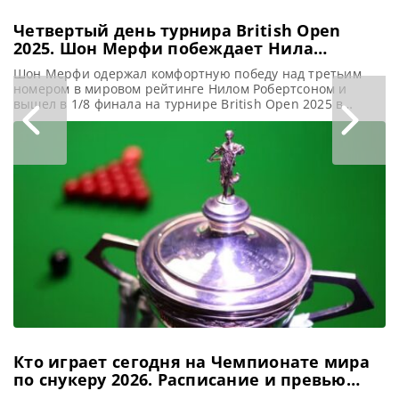
Четвертый день турнира British Open
2025. Шон Мерфи побеждает Нила
Робертсона в 1/8 финала
Шон Мерфи одержал комфортную победу над третьим
номером в мировом рейтинге Нилом Робертсоном и
вышел в 1/8 финала на турнире British Open 2025 в
Челтнеме, сообщает WST В четверг на турнире British
Open 2025 Нил Робертсон пережил неудачный день. Он
упустил возможность сделать свой юбилейный тысячный
сенчури и уступил Шону Мерфи со счетом 1-4. Робертсон
Кто играет сегодня на Чемпионате мира
по снукеру 2026. Расписание и превью
матчей