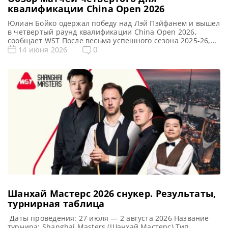
квалификации China Open 2026
Юлиан Бойко одержал победу над Лэй Пэйфанем и вышел
в четвертый раунд квалификации China Open 2026,
сообщает WST После весьма успешного сезона 2025-26,
который стал лучшим в его карьере, перспективный
0
14 июня 2026
игрок Юлиан Бойко продемонстрировал блестящее
начало текущего сезона. Он одержал убедительную
победу над Лэй Пэйфанем со счетом 6-2 в предпоследнем
квалификационном раунде China Open 2026. […]
Шанхай Мастерс 2026 cнукер. Результаты,
турнирная таблица
Даты проведения: 27 июля — 2 августа 2026 Название
турнира: Shanghai Masters (Шанхай Мастерс) Тип