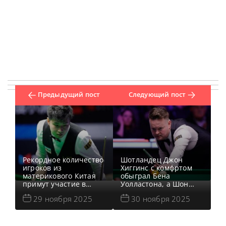
Предыдущий пост
Следующий пост
Рекордное количество
Шотландец Джон
игроков из
Хиггинс с комфртом
материкового Китая
обыграл Бена
примут участие в
Уолластона, а Шон
основных этапах
Мерфи одержал
29 ноября 2025
30 ноября 2025
Чемпионата
легкую победу над
Великобритании 2025
Люй Хаотянем в 1/16
года в Barbican Centre
финала Чемпионата
в Йорке.
Великобритании 2025,