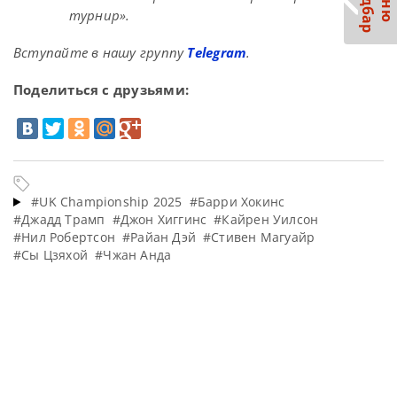
С
р
М
е
н
ю
а
й
д
б
а
турнир».
Вступайте в нашу группу
Telegram
.
Поделиться с друзьями:
#UK Championship 2025
#Барри Хокинс
#Джадд Трамп
#Джон Хиггинс
#Кайрен Уилсон
#Нил Робертсон
#Райан Дэй
#Стивен Магуайр
#Сы Цзяхой
#Чжан Анда