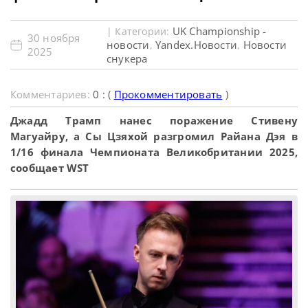
UK Championship -
| Категории:
30 ноября
новости
Yandex.Новости
Новости
,
,
2025
снукера
Комментариев:
0 : (
Прокомментировать
)
Джадд Трамп нанес поражение Стивену
Магуайру, а Сы Цзяхой разгромил Райана Дэя в
1/16 финала Чемпионата Великобритании 2025,
сообщает WST