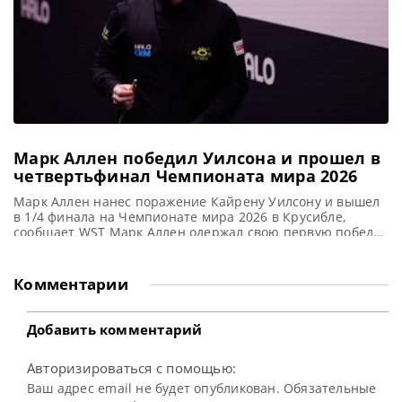
Марк Аллен победил Уилсона и прошел в
четвертьфинал Чемпионата мира 2026
Марк Аллен нанес поражение Кайрену Уилсону и вышел
в 1/4 финала на Чемпионате мира 2026 в Крусибле,
сообщает WST Марк Аллен одержал свою первую победу
над Кайреном Уилсоном за последние четыре года,
завершив матч со счетом 13-9. И вышел в четвертьфинал
Чемпионата мира 2026 по снукеру в Шеффилде. Эта
Комментарии
победа поддерживает стремления Аллена к
осуществлению
Добавить комментарий
Авторизироваться с помощью:
Ваш адрес email не будет опубликован. Обязательные