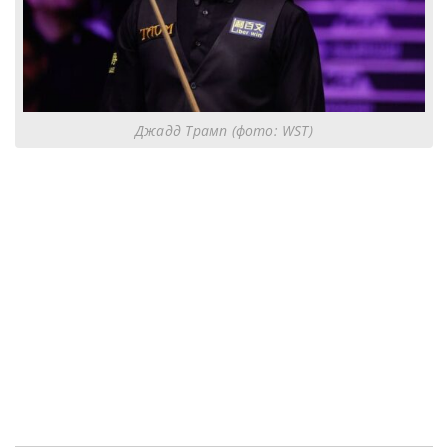
Джадд Трамп (фото: WST)