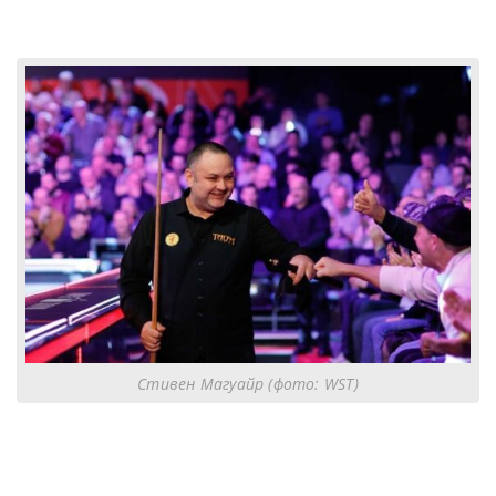
Стивен Магуайр (фото: WST)