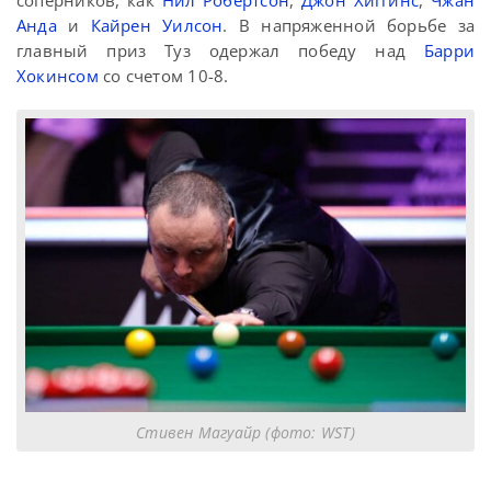
соперников, как
Нил Робертсон
,
Джон Хиггинс
,
Чжан
Анда
и
Кайрен Уилсон
. В напряженной борьбе за
главный приз Туз одержал победу над
Барри
Хокинсом
со счетом 10-8.
Стивен Магуайр (фото: WST)