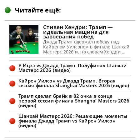
Читайте ещё:
Стивен Хендри: Трамп —
идеальная машина для
завоевания побед
Джадд Трамп одержал победу над
Кайреном Уилсоном в финале Шанхай
Мастерс 2026 и, по словам Хендри,
просто создан для успеха в снукере,
сообщает WST Стивен Хендри
У Ицзэ vs Джадд Трамп. Полуфинал Шанхай
полагает, что Джадд Трамп способен
Мастерс 2026 (видео)
вновь обрести свою лучшую форму в
текущем сезоне. Эти размышления он
Кайрен Уилсон vs Джадд Трамп. Вторая
высказал в недавнем выпуске
сессия финала Shanghai Masters 2026 (видео)
подкаста Snooker Club, касаясь
прошедшего турнира Shanghai
Трамп сделал брейк в 82 очка в конце
Masters. По
первой сессии финала Shanghai Masters 2026
(видео)
Шанхай Мастерс 2026: Решающие моменты
финала Джадд Трамп vs Кайрен Уилсон
(видео)