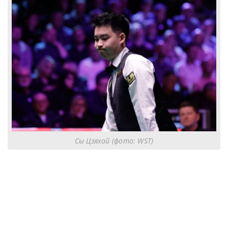
Сы Цзяхой (фото: WST)