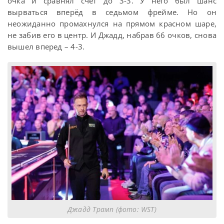
очка и сравнял счет до 3-3. У него был шанс
вырваться вперёд в седьмом фрейме. Но он
неожиданно промахнулся на прямом красном шаре,
не забив его в центр. И Джадд, набрав 66 очков, снова
вышел вперед – 4-3.
Джадд Трамп (фото: WST)