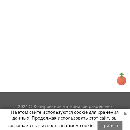
2024 © Копирование материалов разрешено
snookerist.ru
только при условии гиперссылки на
На этом сайте используются cookie для хранения
данных. Продолжая использовать этот сайт, вы
соглашаетесь с использованием cookie.
Принять