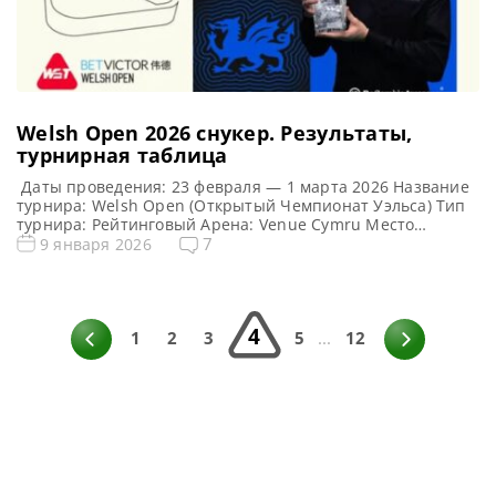
Welsh Open 2026 cнукер. Результаты,
турнирная таблица
Даты проведения: 23 февраля — 1 марта 2026 Название
турнира: Welsh Open (Открытый Чемпионат Уэльса) Тип
турнира: Рейтинговый Арена: Venue Cymru Место
проведения (населенный пункт, город, страна):
7
9 января 2026
Лландидно — морской курорт и город в городе-графстве
Конуи в Уэльсе Победитель предыдущего турнира: Марк
Селби Победитель турнира: Барри Хокинс Турнирная
таблица Welsh Open 2026: Открытый Чемпионат […]
4
1
2
3
5
...
12