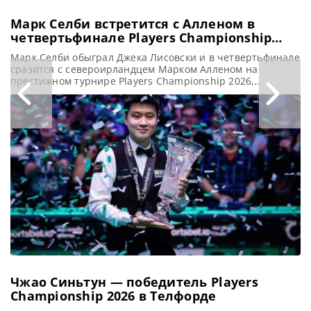
Марк Селби встретится с Алленом в
четвертьфинале Players Championship
2026
Марк Селби обыграл Джека Лисовски и в четвертьфинале
сразится с североирландцем Марком Алленом на
престижном турнире Players Championship 2026,
сообщает WST На турнире Players Championship 2026 в
Телфорде Марк Селби одержал победу над Джеком
Лисовски со счетом 6-3. Шутник из Лестера вышел в
четвертьфинал, где встретится с Марком Алленом. Селби
находится в превосходной форме, защитив
Чжао Синьтун — победитель Players
Championship 2026 в Телфорде