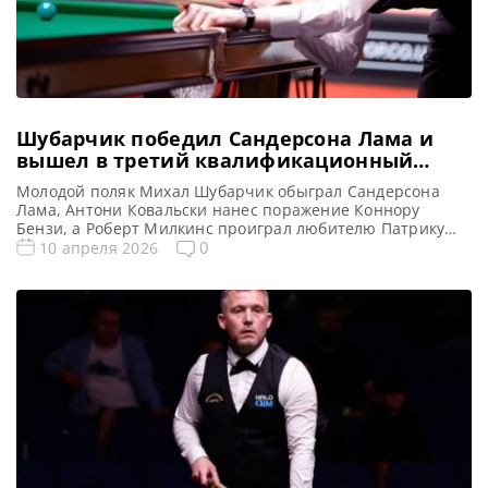
Шубарчик победил Сандерсона Лама и
вышел в третий квалификационный
раунд Чемпионата мира 2026
Молодой поляк Михал Шубарчик обыграл Сандерсона
Лама, Антони Ковальски нанес поражение Коннору
Бензи, а Роберт Милкинс проиграл любителю Патрику
Уилану и вылетел из тура во втором раунде
0
10 апреля 2026
квалификации на Чемпионате мира 2026 по снукеру,
сообщает WST 15-летний Михал Шубарчик из Польши
продолжает свое феноменальное выступление в
квалификации Чемпионата мира по снукеру, одержав
драматичную победу над […]