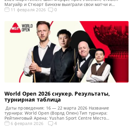
Магуайр и Стюарт Бинхэм выиграли свои матчи и
прошли в финальный этап в Юйшане, сообщает WST Шон
0
11 февраля 2026
Мерфи и Марк Аллен вышли в основной этап на турнире
World Open 2026, который пройдет в марте в китайском
городе Юйшань. […]
World Open 2026 cнукер. Результаты,
турнирная таблица
Даты проведения: 16 — 22 марта 2026 Название
турнира: World Open (Ворлд Опен) Тип турнира:
Рейтинговый Арена: Yushan Sport Centre Место
проведения (населенный пункт, город, страна): Юйшань
4
6 февраля 2026
уезд городского округа Шанжао провинции Цзянси, Китай