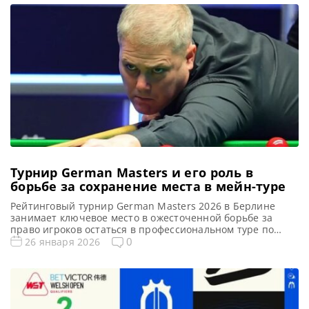
(КНР). Победитель этого турнира: Тепчайа Ун-Ну
Победитель предыдущего турнира: Джон Хиггинс
Турнирная таблица World Open 2026: Ворлд Опен 2026
cнукер […]
Турнир German Masters и его роль в
борьбе за сохранение места в мейн-туре
Рейтинговый турнир German Masters 2026 в Берлине
занимает ключевое место в ожесточенной борьбе за
право игроков остаться в профессиональном туре по
снукеру, сообщает SnookerHQ Турнир German Masters
0
26 января 2026
станет первой возможностью для многих игроков
завоевать рейтинговый трофей в 2026 году. Однако для
тех, кто занимает более низкие строчки рейтинга,
участие в Берлине может стать сигналом к […]