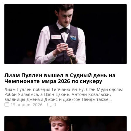
Лиам Пуллен вышел в Судный день на
Чемпионате мира 2026 по снукеру
Лиам Пуллен победил Тепчайю Ун-Ну, Стэн Муди одолел
Робби Уильямса, а Цзян Цзюнь, Антони Ковальски,
валлийцы Джейми Джонс и Джексон Пейдж также
одержали победы в своих матчах и вышли в Судный день
0
13 апреля 2026
на Чемпионате мира 2026 по снукеру, сообщает WST
Молодой англичанин Лиам Пуллен находится в шаге от
своего дебюта в легендарном Crucible, одержав
уверенную […]