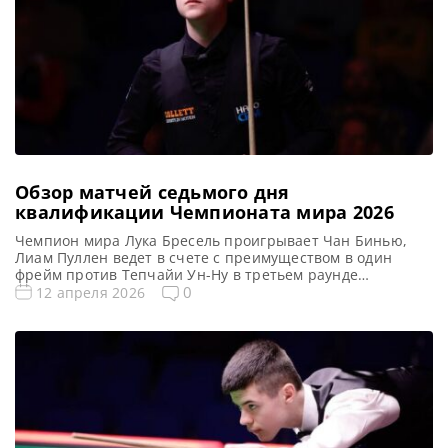
Обзор матчей седьмого дня
квалификации Чемпионата мира 2026
Чемпион мира Лука Бресель проигрывает Чан Бинью,
Лиам Пуллен ведет в счете с преимуществом в один
фрейм против Тепчайи Ун-Ну в третьем раунде
квалификации на Чемпионате мира 2026 по снукеру,
0
12 апреля 2026
сообщает WST Стэн Муди вышел в Судный день на
Чемпионате мира 2026. Английский подросток обыграл
Робби Уильямса со счетом 10-5 и приблизился к
появлению в […]