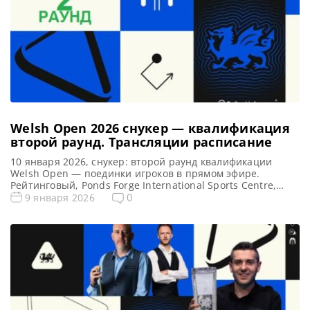
Welsh Open 2026 снукер — квалификация
второй раунд. Трансляции расписание
10 января 2026, снукер: второй раунд квалификации
Welsh Open — поединки игроков в прямом эфире.
Рейтинговый, Ponds Forge International Sports Centre,
Шеффилд, Англия Предыдущий чемпион: Марк Селби
0
9 января 2026
Второй раунд квалификации Welsh Open 2026: снукер —
расписание прямых трансляций Матчи Открытого
Чемпионата Уэльса 2026 (Live) Смотреть прямые
трансляции второго квалификационного раунда Welsh
Open по снукеру вы […]