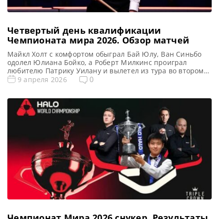
Четвертый день квалификации
Чемпионата мира 2026. Обзор матчей
Майкл Холт с комфортом обыграл Бай Юлу, Ван Синьбо
одолел Юлиана Бойко, а Роберт Милкинс проиграл
любителю Патрику Уилану и вылетел из тура во втором
раунде квалификации на Чемпионате мира 2026 по
0
9 апреля 2026
снукеру, сообщает WST Важнейшая победа валлийца
Джейми Джонса укрепляет его шансы на сохранение
места в туре. Бывший участник четвертьфинала в
Крусибле обыграл молдованина […]
Чемпионат Мира 2026 cнукер. Результаты,