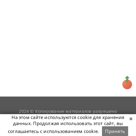
2024 © Копирование материалов разрешено
snookerist.ru
только при условии гиперссылки на
На этом сайте используются cookie для хранения
данных. Продолжая использовать этот сайт, вы
соглашаетесь с использованием cookie.
Принять