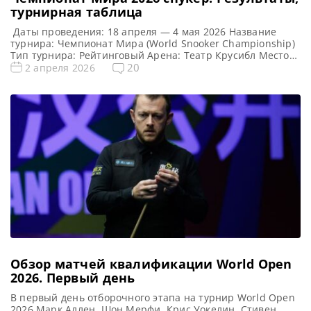
турнирная таблица
Даты проведения: 18 апреля — 4 мая 2026 Название
турнира: Чемпионат Мира (World Snooker Championship)
Тип турнира: Рейтинговый Арена: Театр Крусибл Место
проведения (населенный пункт, город, страна):
20
2 апреля 2026
Шеффилд, Англия Победитель этого турнира: У Ицзэ
Победитель предыдущего турнира: Чжао Синьтун
Турнирная таблица Чемпионата Мира 2026: Чемпионат
Мира 2026 cнукер — турнирная сетка рейтингового
турнира 1/16 […]
Обзор матчей квалификации World Open
2026. Первый день
В первый день отборочного этапа на турнир World Open
2026 Марк Аллен, Шон Мерфи, Крис Уокелин, Стивен