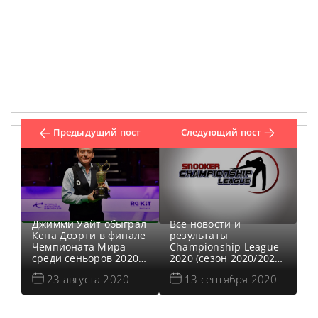
Предыдущий пост
Следующий пост
Джимми Уайт обыграл
Все новости и
Кена Доэрти в финале
результаты
Чемпионата Мира
Championship League
среди сеньоров 2020,
2020 (сезон 2020/2021)
сообщает Snooker HQ.
Результаты
23 августа 2020
13 сентября 2020
Все новости и
Championship League
результаты
2020 (сезон 2020/2021)
Чемпионата Мира по
Расписание
снукеру среди
трансляций