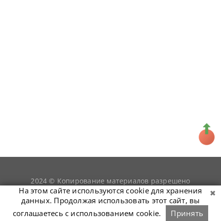
2024 © Копирование материалов разрешено
snookerist.ru
только при условии гиперссылки на
На этом сайте используются cookie для хранения
данных. Продолжая использовать этот сайт, вы
соглашаетесь с использованием cookie.
Принять