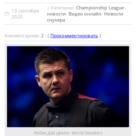
Championship League -
| Категории:
13 сентября
новости
Видео онлайн
Новости
,
,
2020
снукера
Комментариев:
2 : (
Прокомментировать
)
Райан Дэй (фото: World Snooker)