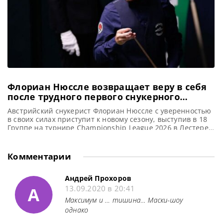
Флориан Нюссле возвращает веру в себя
после трудного первого снукерного
сезона
Австрийский снукерист Флориан Нюссле с уверенностью
в своих силах приступит к новому сезону, выступив в 18
Группе на турнире Championship League 2026 в Лестере,
сообщает WST Флориан Нюссле признает, что прошлый
сезон стал для него «самым трудным периодом в жизни».
Но он полон решимости использовать полученный опыт
Комментарии
для улучшения своей снукерной карьеры в предстоящем
сезоне.
Андрей Прохоров
А
13.09.2020 в 20:41
Максимум и … тишина… Маски-шоу
однако