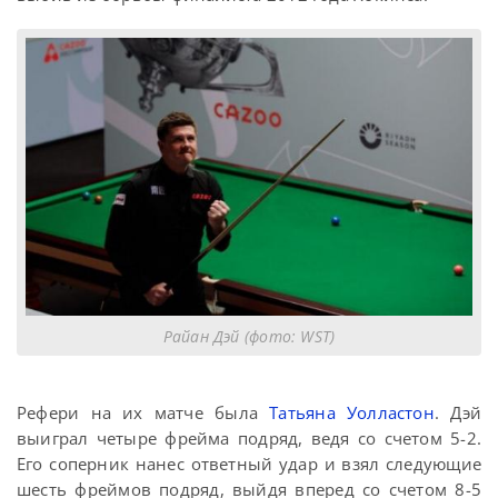
Райан Дэй (фото: WST)
Рефери на их матче была
Татьяна Уолластон
. Дэй
выиграл четыре фрейма подряд, ведя со счетом 5-2.
Его соперник нанес ответный удар и взял следующие
шесть фреймов подряд, выйдя вперед со счетом 8-5