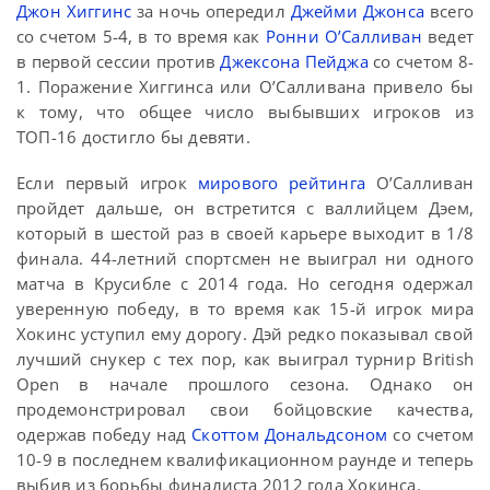
Джон Хиггинс
за ночь опередил
Джейми Джонса
всего
со счетом 5-4, в то время как
Ронни О’Салливан
ведет
в первой сессии против
Джексона Пейджа
со счетом 8-
1. Поражение Хиггинса или О’Салливана привело бы
к тому, что общее число выбывших игроков из
ТОП-16 достигло бы девяти.
Если первый игрок
мирового рейтинга
О’Салливан
пройдет дальше, он встретится с валлийцем Дэем,
который в шестой раз в своей карьере выходит в 1/8
финала. 44-летний спортсмен не выиграл ни одного
матча в Крусибле с 2014 года. Но сегодня одержал
уверенную победу, в то время как 15-й игрок мира
Хокинс уступил ему дорогу. Дэй редко показывал свой
лучший снукер с тех пор, как выиграл турнир British
Open в начале прошлого сезона. Однако он
продемонстрировал свои бойцовские качества,
одержав победу над
Скоттом Дональдсоном
со счетом
10-9 в последнем квалификационном раунде и теперь
выбив из борьбы финалиста 2012 года Хокинса.