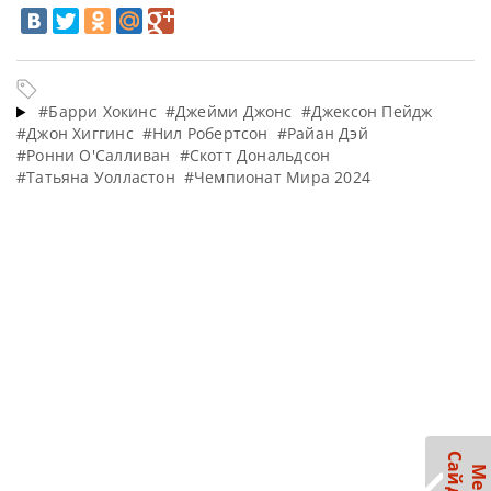
#Барри Хокинс
#Джейми Джонс
#Джексон Пейдж
#Джон Хиггинс
#Нил Робертсон
#Райан Дэй
#Ронни О'Салливан
#Скотт Дональдсон
#Татьяна Уолластон
#Чемпионат Мира 2024