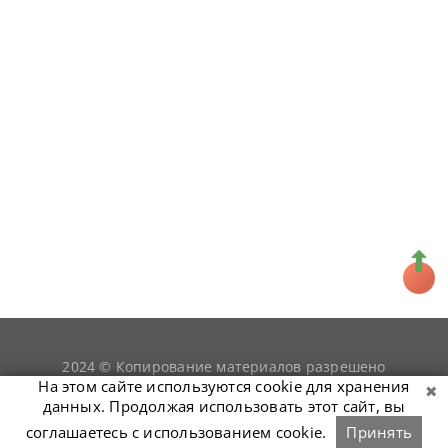
2024 © Копирование материалов разрешено
snookerist.ru
только при условии гиперссылки на
На этом сайте используются cookie для хранения
данных. Продолжая использовать этот сайт, вы
соглашаетесь с использованием cookie.
Принять