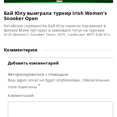
Бай Юлу выиграла турнир Irish Women’s
Snooker Open
Китайская снукеристка Бай Юлу нанесла поражение в
финале Минк Нутчарут и завоевала титул на турнире
Irish Women’s Snooker Open 2025, сообщает WST Бай Юлу
одержала победу над Минк Нутчарут со счетом 4-2 и
впервые в своей карьере завоевала титул Irish Women’s
Snooker Open в штаб-квартире SBI в Карлоу, Ирландия.
Комментарии
Китайская звезда подчеркнула свой статус выдающегося
Добавить комментарий
Авторизироваться с помощью:
Ваш адрес email не будет опубликован. Обязательные
*
поля помечены
Комментарий: