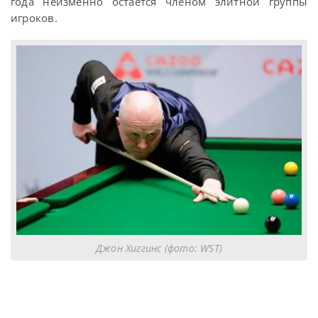
года неизменно остается членом элитной группы
игроков.
Джон Хиггинс (фото: WST)