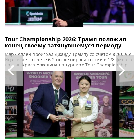
рейтинге,
продемонстрировал
многообещающие
Tour Championship 2026: Трамп положил
конец своему затянувшемуся периоду
неудач на турнире в Манчестере
Марк Аллен проиграл Джадду Трампу со счетом 8-10, а У
Ицзэ ведет в счете 6-2 после первой сессии в 1/8 финала
против Криса Уокелина на турнире Tour Championship
2026 в Manchester Central, сообщает WST Джадд Трамп на
турнире Tour Championship в Манчестере одержал свою
первую с 2020 года победу. В 1/8 финала он уступал
Марку