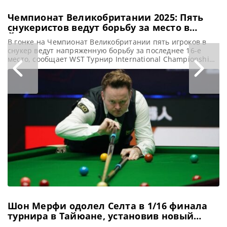
Чемпионат Великобритании 2025: Пять
снукеристов ведут борьбу за место в
Йорке
В гонке на Чемпионат Великобритании пять игроков в
снукер ведут напряженную борьбу за последнее 16-е
место, сообщает WST Турнир International Championship
(Международный чемпионат) является решающим
этапом, по результатам которого будет 16 лучших
участников для Чемпионата Великобритании. Он
пройдет в Barbican Centre с 29 ноября по 7 декабря в
Йорке. Лишь шестнадцать лидеров в официальном
мировом
Шон Мерфи одолел Селта в 1/16 финала
турнира в Тайюане, установив новый
рекорд