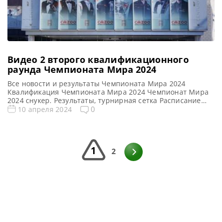
Видео 2 второго квалификационного
раунда Чемпионата Мира 2024
Все новости и результаты Чемпионата Мира 2024
Квалификация Чемпионата Мира 2024 Чемпионат Мира
2024 снукер. Результаты, турнирная сетка Расписание
трансляций Чемпионата Мира 2024 Видео Чемпионата
0
10 апреля 2024
Мира 2024 Видео повторы матчей Чемпионата Мира
2024, снукер — Второй квалификационный раунд. Если
не смогли посмотреть матчи 2 раунда квалификации
рейтингового турнира по снукеру World Championship
1
2024 (Чемпионат мира) […]
2