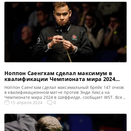
2024, снукер — Четвертый квалификационный раунд.
Если не смогли посмотреть матчи 4 раунда
квалификации рейтингового турнира по снукеру World
Championship 2024 (Чемпионат мира) […]
Ноппон Саенгхам сделал максимум в
квалификации Чемпионата мира 2024
(видео)
Ноппон Саенгхам сделал максимальный брейк 147 очков
в квалификационном матче против Энди Хикса на
Чемпионате мира 2024 в Шеффилде, сообщает WST. Все
новости и результаты Чемпионата Мира 2024
0
15 апреля 2024
Квалификация Чемпионата Мира 2024 Чемпионат Мира
2024 снукер. Результаты, турнирная сетка Расписание
трансляций Чемпионата Мира 2024 Видео Чемпионата
Мира 2024 Ноппон Саенгхам реализовал второй
максимальный брейк в […]