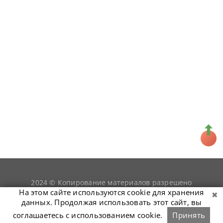
2024 © Копирование материалов разрешено
snookerist.ru
только при условии гиперссылки на
На этом сайте используются cookie для хранения
данных. Продолжая использовать этот сайт, вы
соглашаетесь с использованием cookie.
Принять