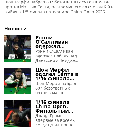
Шон Мерфи набрал 607 безответных очков в матче
против Мэттью Селта, разгромив его со счетом 6-0 и
выйдя в 1/8 финала на турнире China Open 2026,
сообщает WST Шон Мерфи установил новый рекорд в
профессиональном матче по количеству очков,
набранных подряд без ответа со стороны соперника. В
Новости
воскресенье Мерфи продемонстрировал блестящую игру
против Мэттью Селта,
Ронни
О’Салливан
одержал
победу во
Ронни О’Салливан
второй день
одержал победу над
China Open
Джексоном Пейджем
2026 и вышел в
в 1/16 финала на
1/8 финала
Шон Мерфи
турнире China Open
одолел Селта в
2026, сообщает WST
1/16 финала
Несмотря на не
турнира в
самый уверенный
Шон Мерфи набрал
Тайюане,
старт, Ронни
607 безответных
установив
О’Салливан одержал
очков в матче
новый рекорд
победу в своем
против Мэттью
1/16 финала
первом матче на
Селта, разгромив
China Open.
турнире China Open
его со счетом 6-0 и
Финальный
2026. Встреча,
выйдя в 1/8 финала
фрейм матча
ставшая для него
на турнире China
Джадд Трамп
Джадд Трамп
35-й подряд в
Open 2026,
впервые за восемь
vs Ноппон
высшем дивизионе
сообщает WST Шон
лет уступил Ноппону
Саенгхам