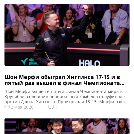
Шон Мерфи обыграл Хиггинса 17-15 и в
пятый раз вышел в финал Чемпионата
мира по снукеру
Шон Мерфи вышел в пятый финал Чемпионата мира в
Крусибле, совершив невероятный камбек в полуфинале
против Джона Хиггинса. Проигрывая 13-15, Мерфи взял
инициативу в свои руки, сделал три сенчури и одержал
1
2 мая 2026
победу 17-15, сообщает WST Шон Мерфи вышел в свой
пятый финал турнира в Crucible, продемонстрировав
впечатляющий камбек и одержав победу над Джоном
Хиггинсом со […]