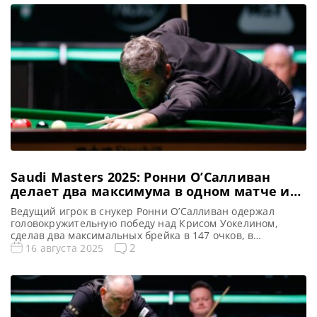
прямую в четвертьфинале на турнире Northern Ireland
Open 2025, сообщает WST В четвертьфинальном
поединке Northern Ireland Open Марк Аллен
продемонстрировал мастерство и выдержку, […]
Saudi Masters 2025: Ронни О’Салливан
делает два максимума в одном матче и
выходит в финал
Ведущий игрок в снукер Ронни О’Салливан одержал
головокружительную победу над Крисом Уокелином,
сделав два максимальных брейка в 147 очков, в
невероятном полуфинале на турнире Saudi Arabia
2
16 августа 2025
Masters 2025 в Джидде, сообщает WST Ронни О’Салливан
вписал свое имя в историю снукера, став первым
игроком, которому удалось оформить два максимальных
брейка (147 очков) в течение одного дня. […]