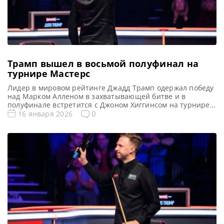
Трамп вышел в восьмой полуфинал на
турнире Мастерс
Лидер в мировом рейтинге Джадд Трамп одержал победу
над Марком Алленом в захватывающей битве и в
полуфинале встретится с Джоном Хиггинсом на турнире
Masters 2026 в Alexandra Palace, сообщает WST Джадд
0
16 января 2026
Трамп триумфально пробился в полуфинальную стадию
престижного турнира Masters (Мастерс) 2026, одержав
уверенную победу над Марком Алленом со счетом 6-2.
Успешный результат приближает Трампа […]