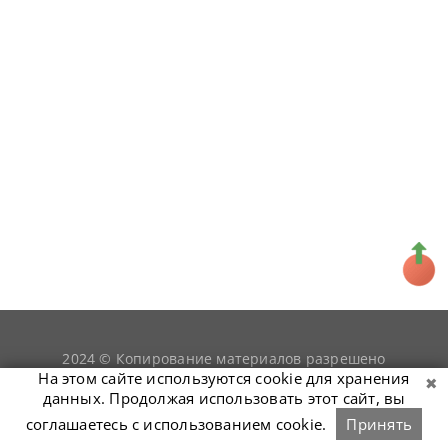
2024 © Копирование материалов разрешено
snookerist.ru
только при условии гиперссылки на
На этом сайте используются cookie для хранения
данных. Продолжая использовать этот сайт, вы
соглашаетесь с использованием cookie.
Принять