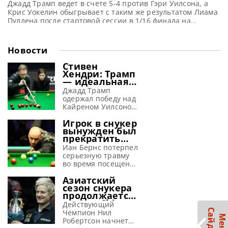
Джадд Трамп ведет в счете 5-4 против Гэри Уилсона, а
Крис Уокелин обыгрывает с таким же результатом Лиама
Пуллена после стартовой сессии в 1/16 финала на
Чемпионате мира 2026, сообщает WST Лидер мирового
рейтинга Джадд Трамп, несмотря на первоначальное
отставание в счете 1-4, сумел переломить ход матча
Новости
против Гэри Уилсона и выйти вперед 5-4 после
Стивен
Хендри: Трамп
— идеальная
машина для
Джадд Трамп
завоевания
одержал победу над
побед
Кайреном Уилсоном
в финале Шанхай
Игрок в снукер
Мастерс 2026 и, по
вынужден был
словам Хендри,
прекратить
просто создан для
выступления
успеха в снукере,
Иан Бернс потерпел
из-за
сообщает WST
серьезную травму
серьезной
Стивен Хендри
во время посещения
травмы,
полагает, что Джадд
ярмарки и
полученной на
Азиатский
Трамп способен
вынужден
аттракционе
сезон снукера
вновь обрести свою
пропустить начало
продолжается:
лучшую форму в
снукерного сезона
турнир China
текущем сезоне. Эти
2026-27, сообщает
Действующий
Open 2026
С
р
размышления он
metrouk Иан Бернс
Чемпион Нил
предлагает
М
е
н
ю
а
й
д
б
а
высказал в
провел две недели в
Робертсон начнет
рекордные