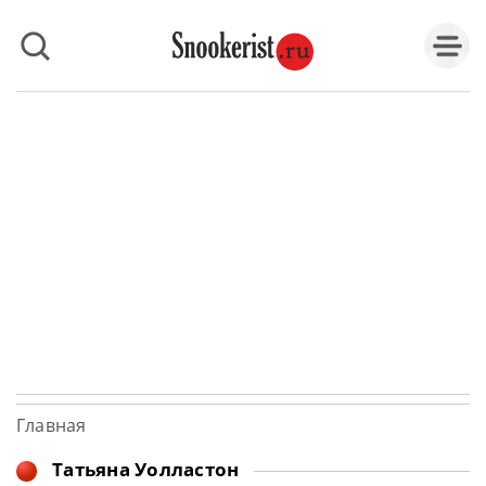
Главная
Татьяна Уолластон