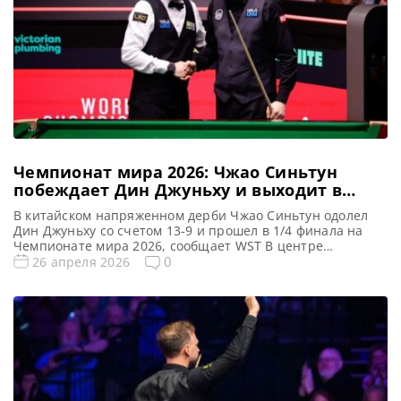
Чемпионат мира 2026: Чжао Синьтун
побеждает Дин Джуньху и выходит в
четвертьфинал
В китайском напряженном дерби Чжао Синьтун одолел
Дин Джуньху со счетом 13-9 и прошел в 1/4 финала на
Чемпионате мира 2026, сообщает WST В центре
внимания оказался матч двух китайских звёзд: Чжао
0
26 апреля 2026
Синьтун одержал победу над Дин Джуньху со счётом 13-9
и вышел в четвертьфинал Чемпионата мира 2026. Это
противостояние стало настоящим событием для всей […]