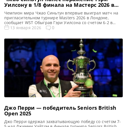
Уилсону в 1/8 финала на Мастерс 2026 в
Лондоне
Чемпион мира Чжао Синьтун впервые выиграл матч на
пригласительном турнире Masters 2026 в Лондоне,
сообщает WST Обыграв Гэри Уилсона со счетом 6-2 в
первом раунде Masters (Мастерс) 2026, Чжао Синьтун
0
13 января 2026
стремится стать первым представителем Азии, кому
покорится «Тройная Корона». Несмотря на
дополнительного давления, связанного со статусом
действующего Чемпиона мира, Чжао продемонстрировал
уверенную игру и одержал […]
Джо Перри — победитель Seniors British
Open 2025
Джо Перри одержал захватывающую победу со счетом 7-
5 над Джимми Уайтом в финале турнира Seniors British