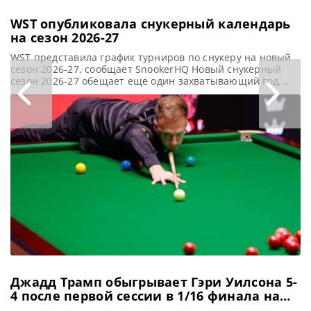
WST опубликовала снукерный календарь
на сезон 2026-27
WST представила график турниров по снукеру на новый
сезон 2026-27, сообщает SnookerHQ Новый снукерный
сезон 2026-27 обещает еще один захватывающий год,
наполненный ключевыми событиями в мире этого вида
спорта. Утвержденное расписание, которое допускает
внесение корректировок, включает даты проведения
престижных турниров «Тройной короны» и ряда других
знаменательных соревнований предстоящего сезона.
Действующий Чемпион мира У Ицзэ приступит
Джадд Трамп обыгрывает Гэри Уилсона 5-
4 после первой сессии в 1/16 финала на
Чемпионате мира 2026