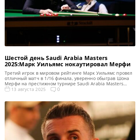
Шестой день Saudi Arabia Masters
2025:Марк Уильямс нокаутировал Мерфи
Третий игрок в мировом рейтинге Марк Уильямс провел
отличный матч в 1/16 финала, уверенно обыграв Шона
Мерфи на престижном турнире Saudi Arabia Masters
2025, сообщает WST В прошлом году Марк Уильямс
0
13 августа 2025
упустил победу в Saudi Arabia Snooker Masters. Тем не
менее валлиец не выказывает сожалений по этому
поводу. Подтверждением тому стала его убедительная
победа со […]