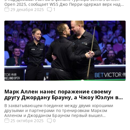
Open 2025, сообщает WSS Джо Перри одержал верх над
Джимми Уайтом со счетом 7-5 в финале Seniors British
1
29 декабря 2025
Open 2025, проходившем на арене Vaillant Live в Дерби.
Этот триумф принес ему первый титул Чемпиона в World
Seniors Snooker (WSS) […]
Марк Аллен нанес поражение своему
другу Джордану Брауну, а Чжоу Юэлун в
решающем фрейме обыграл Тома Форда
В захватывающем поединке между двумя хорошими
друзьями и партнерами по тренировкам Марком
Алленом и Джорданом Брауном первый вышел
победителем, а Чжоу Юэлун воспользовался ошибкой
0
25 октября 2025
Тома Форда в решающем фрейме и пересек финишную