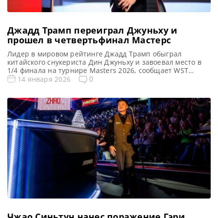
Джадд Трамп переиграл Джуньху и
прошел в четвертьфинал Мастерс
Лидер в мировом рейтинге Джадд Трамп обыграл
китайского снукериста Дин Джуньху и завоевал место в
1/4 финала на турнире Masters 2026, сообщает WST
Джадд Трамп в 1/8 финала Masters (Мастерс) 2026
0
14 января 2026
продемонстрировал, возможно, лучшую игру в этом
сезоне. Он одержал уверенную победу над Дин Джуньху
со счетом 6-2 и вышел в четвертьфинал, где встретится с
[…]
Чжао Синьтун нанес поражение Гэри