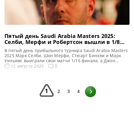
Пятый день Saudi Arabia Masters 2025:
Селби, Мерфи и Робертсон вышли в 1/8
финала, а Хиггинс терпит поражение
В пятый день прибыльного турнира Saudi Arabia Masters
2025 Марк Селби, Шон Мерфи, Стюарт Бинхэм и Марк
Уильямс выиграли свои матчи 1/16 финала, а Джон
Хиггинс проиграл Эллиоту Слессору, сообщает WST
0
12 августа 2025
Четвертый номер в мировом рейтинге Джон Хиггинс хоть
и выиграл два престижных титула в конце прошлого
сезона, упустил шанс продолжить выступление в Джидде.
В […]
1
2
3
4