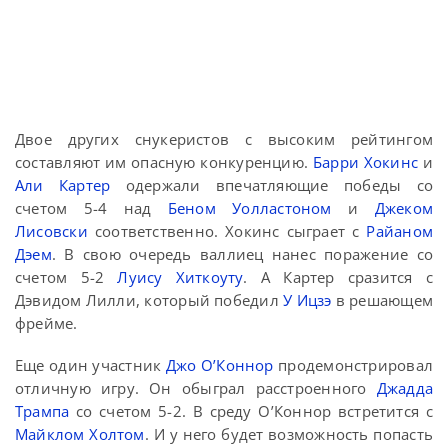
Двое других снукеристов с высоким рейтингом
составляют им опасную конкуренцию.
Барри Хокинс
и
Али Картер
одержали впечатляющие победы со
счетом 5-4 над
Беном Уолластоном
и
Джеком
Лисовски
соответственно. Хокинс сыграет с
Райаном
Дэем
. В свою очередь валлиец нанес поражение со
счетом 5-2
Луису Хиткоуту
. А Картер сразится с
Дэвидом Лилли, который победил
У Ицзэ
в решающем
фрейме.
Еще один участник
Джо О’Коннор
продемонстрировал
отличную игру. Он обыграл расстроенного
Джадда
Трампа
со счетом 5-2. В среду О’Коннор встретится с
Майклом Холтом
. И у него будет возможность попасть