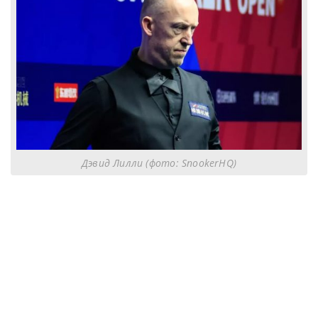
Дэвид Лилли (фото: SnookerHQ)