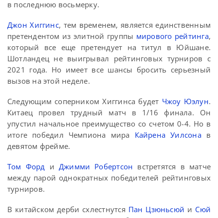
в последнюю восьмерку.
Джон Хиггинс
, тем временем, является единственным
претендентом из элитной группы
мирового рейтинга
,
который все еще претендует на титул в Юйшане.
Шотландец не выигрывал рейтинговых турниров с
2021 года. Но имеет все шансы бросить серьезный
вызов на этой неделе.
Следующим соперником Хиггинса будет
Чжоу Юэлун
.
Китаец провел трудный матч в 1/16 финала. Он
упустил начальное преимущество со счетом 0-4. Но в
итоге победил Чемпиона мира
Кайрена Уилсона
в
девятом фрейме.
Том Форд
и
Джимми Робертсон
встретятся в матче
между парой однократных победителей рейтинговых
турниров.
В китайском дерби схлестнутся
Пан Цзюньсюй
и
Сюй