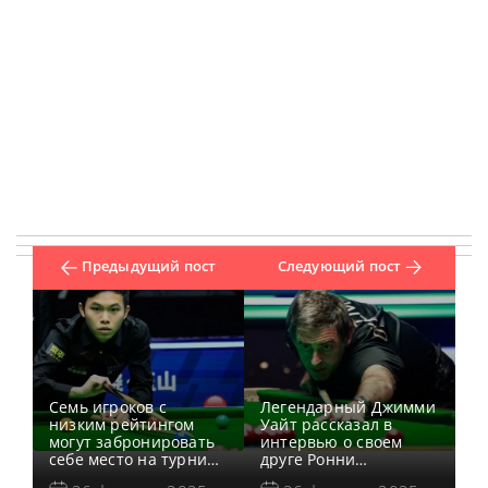
Предыдущий пост
Следующий пост
Семь игроков с
Легендарный Джимми
низким рейтингом
Уайт рассказал в
могут забронировать
интервью о своем
себе место на турнире
друге Ронни
Players Championship
О’Салливане и его