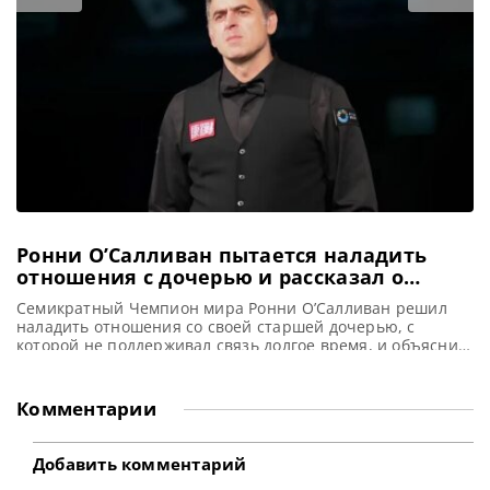
турниры. Целый месяц поклонники снукера будут
наслаждаться множеством событий: от важных
рейтинговых турниров в
Ронни О’Салливан пытается наладить
отношения с дочерью и рассказал о
причинах переезда в Дубай
Семикратный Чемпион мира Ронни О’Салливан решил
наладить отношения со своей старшей дочерью, с
которой не поддерживал связь долгое время, и объяснил
в интервью мотивы своего решения переехать в Дубай,
сообщает metrouk Ронни О’Салливан, похоже, стремится
наладить контакт с дочерью, с которой его пути
Комментарии
разошлись много лет назад. Многократный победитель
Чемпионата мира по снукеру осознает, что
Добавить комментарий