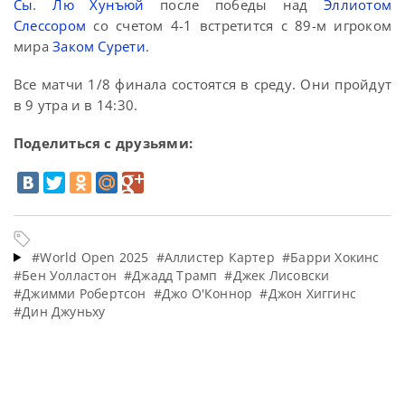
Сы
.
Лю Хунъюй
после победы над
Эллиотом
Слессором
со счетом 4-1 встретится с 89-м игроком
мира
Заком Сурети
.
Все матчи 1/8 финала состоятся в среду. Они пройдут
в 9 утра и в 14:30.
Поделиться с друзьями:
#World Open 2025
#Аллистер Картер
#Барри Хокинс
#Бен Уолластон
#Джадд Трамп
#Джек Лисовски
#Джимми Робертсон
#Джо О'Коннор
#Джон Хиггинс
#Дин Джуньху