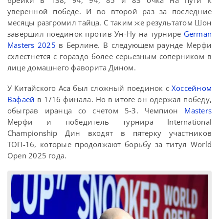
брейки в 138, 94, 94, 85 и 83 очка на пути к
уверенной победе. И во второй раз за последние
месяцы разгромил тайца. С таким же результатом Шон
завершил поединок против Ун-Ну на турнире
German
Masters 2025
в Берлине. В следующем раунде Мерфи
схлестнется с гораздо более серьезным соперником в
лице домашнего фаворита Дином.
У Китайского Аса был сложный поединок с
Хоссейном
Вафаей
в 1/16 финала. Но в итоге он одержал победу,
обыграв иранца со счетом 5-3. Чемпион
Masters
Мерфи и победитель турнира International
Championship Дин входят в пятерку участников
ТОП-16, которые продолжают борьбу за титул World
Open 2025 года.