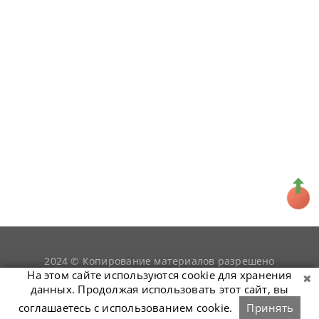
2024 © Копирование материалов разрешено
snookerist.ru
только при условии гиперссылки на
На этом сайте используются cookie для хранения
данных. Продолжая использовать этот сайт, вы
соглашаетесь с использованием cookie.
Принять