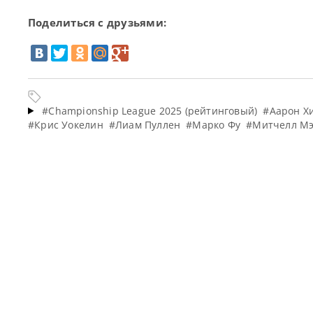
Поделиться с друзьями:
#Championship League 2025 (рейтинговый)
#Аарон Х
#Крис Уокелин
#Лиам Пуллен
#Марко Фу
#Митчелл М