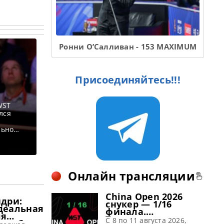
Ронни О’Салливан - 153 MAXIMUM
Присоединяйтесь!!!
WST
лся
льно
ионате
юта в
Онлайн трансляции
China Open 2026
ндри:
снукер — 1/16
деальная
финала.
ля
Трансляции
C 8 по 11 августа 2026,
я побед