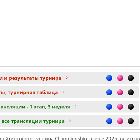
и и результаты турнира
ты, турнирная таблица
ансляции - 1 этап, 3 неделя
 все трансляции турнира
рейтингового турнира Championship League 2025, выиграв 