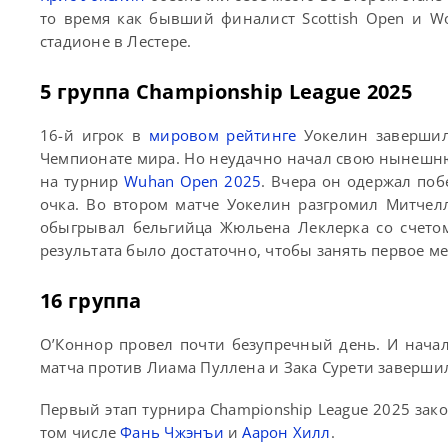
то время как бывший финалист Scottish Open и W
стадионе в Лестере.
5 группа Championship League 2025
16-й игрок в
мировом рейтинге
Уокелин завершил
Чемпионате мира. Но неудачно начал свою нынешн
на турнир
Wuhan Open 2025
. Вчера он одержал поб
очка. Во втором матче Уокелин разгромил Митчелл
обыгрывал бельгийца Жюльена Леклерка со счетом 
результата было достаточно, чтобы занять первое ме
16 группа
О’Коннор провел почти безупречный день. И начал
матча против Лиама Пуллена и Зака Сурети завершил
Первый этап турнира Championship League 2025 закон
том числе
Фань Чжэнъи
и
Аарон Хилл
.