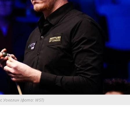
с Уокелин (фото: WST)