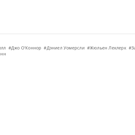
илл
#Джо О'Коннор
#Дэниел Уомерсли
#Жюльен Леклерк
#З
энн