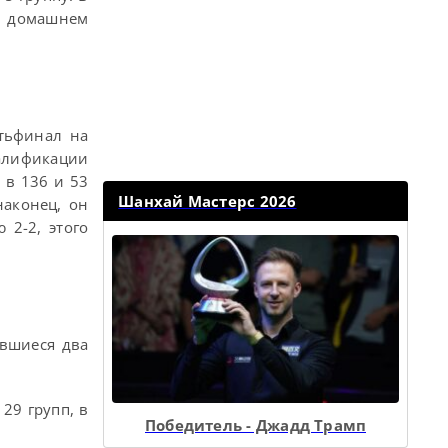
а домашнем
тьфинал на
валификации
 в 136 и 53
Шанхай Мастерс 2026
наконец, он
 2-2, этого
авшиеся два
 29 групп, в
Победитель - Джадд Трамп