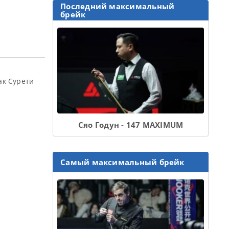
Последний максимальный
брейк
ак Сурети
Сяо Годун - 147 MAXIMUM
Самый максимальный брейк