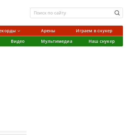
екорды
Арены
Играем в снукер
Видео
Мультимедиа
Наш снукер