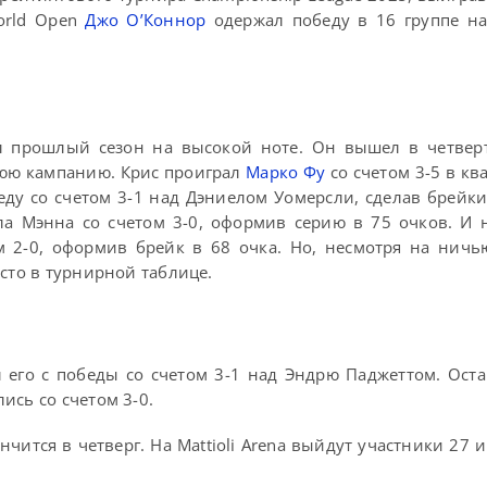
orld Open
Джо О’Коннор
одержал победу в 16 группе н
 прошлый сезон на высокой ноте. Он вышел в четвер
юю кампанию. Крис проиграл
Марко Фу
со счетом 3-5 в к
еду со счетом 3-1 над Дэниелом Уомерсли, сделав брейки
а Мэнна со счетом 3-0, оформив серию в 75 очков. И 
2-0, оформив брейк в 68 очка. Но, несмотря на ничью
сто в турнирной таблице.
 его с победы со счетом 3-1 над Эндрю Паджеттом. Ост
ись со счетом 3-0.
чится в четверг. На Mattioli Arena выйдут участники 27 и