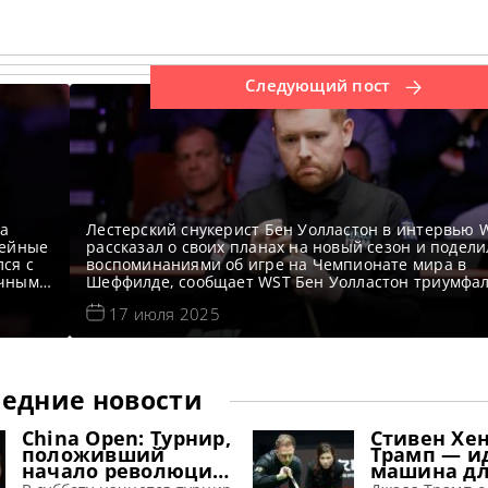
Следующий пост
на
Лестерский снукерист Бен Уолластон в интервью 
мейные
рассказал о своих планах на новый сезон и подели
лся с
воспоминаниями об игре на Чемпионате мира в
ичным
Шеффилде, сообщает WST Бен Уолластон триумфа
р
вернулся в элиту снукера, завоевав место на Чемп
17 июля 2025
 что
мира в Крусибле. И впервые с момента своего деб
нире,
2013 году он появился в «Theatre of Dreams».
едние новости
China Open: Турнир,
Стивен Хе
положивший
Трамп — и
начало революции
машина д
в снукере,
завоевани