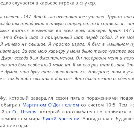
едко случается в карьере игрока в снукер.
тал сделать 147. Это было невероятное чувство. Трудно эт
когда ты попадаешь в такую ситуацию, но я справился с эт
самых важных моментов во всей моей карьере. Брейк 147 
 – это белый шар и прицельный шар перед собой. Я не мо
. Я ничего не слышал. Я просто играл. Я был в «мыльном п
ивающее. За всю мою карьеру у меня было такое чувство все
. Джон всегда был джентльменом. Он поздравил меня и поже
 что это был особенный момент. Я много раз там бывал. Эт
не думал, что буду там соревноваться. Наверное, там я у
 я когда-либо слышал в Колизее. Это было нечто особенно
 Фу, который завершил сезон пятью поражениями подр
л обыгран
Мартином О’Доннеллом
со счетом 10:5. Тем н
тайца
Сы Цзяхоя
, который сногсшибательно пробился в
м чемпионом мира
Лукой Бреселем
. Заглядывая в будуще
жайшие годы.