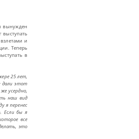
ыл вынужден
г выступать
 взлетами и
ции. Теперь
выступать в
кере 25 лет,
е дали этот
же усердно,
ять наш вид
ду я перенес
. Если бы я
которое все
сделать, это