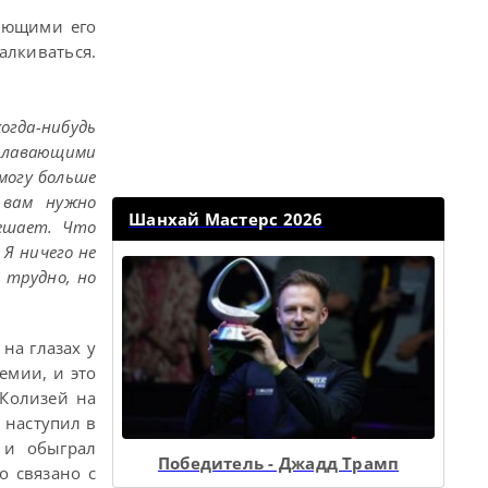
ающими его
алкиваться.
когда-нибудь
плавающими
смогу больше
 вам нужно
Шанхай Мастерс 2026
мешает. Что
Я ничего не
 трудно, но
на глазах у
емии, и это
 Колизей на
 наступил в
 и обыграл
Победитель - Джадд Трамп
о связано с