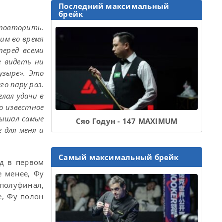
Последний максимальный
брейк
о повторить.
им во время
перед всеми
г видеть ни
узыре». Это
го пару раз.
лал удачи в
о известное
слышал самые
Сяо Годун - 147 MAXIMUM
е для меня и
Самый максимальный брейк
яд в первом
е менее, Фу
 полуфинал,
е, Фу полон