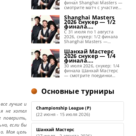
финал Shanghai Masters —
смотрите матч с участием
Кайрена Уилсона и Джадда
Shanghai Masters
Трампа. Пригласительный,
2026 снукер — 1/2
Шанхай, Китай
финала.
Предыдущий чемпион:
Трансляции
Кайрен Уилсон Финал
C 31 июля по 1 августа
расписание
Shanghai Masters 2026:
2026, снукер: 1/2 финала
снукер — расписание
Shanghai Masters —
прямых трансляций Матч
смотрите поединки топов
Шанхай Мастерс
Шанхай Мастерс 2026
Чжао Синьтун, Кайрен
2026 снукер — 1/4
(Live) Смотреть сегодня
Уилсон, Джадд Трамп, У
финала.
прямые трансляции
Ицзэ и другие.
Трансляции,
финала пригласительного
Пригласительный,
30 июля 2026, снукер: 1/4
расписание
турнира Shanghai Masters
Шанхай, Китай
финала Шанхай Мастерс
по снукеру вы можете на
Предыдущий чемпион:
— смотрите поединки
Eurosport/Discovery+, WST
Кайрен Уилсон 1/2 финала
топов Джадд Трамп, Нил
Play, […]
Shanghai Masters 2026:
Робертсон, Марк Уильямс
Основные турниры
снукер — расписание
и другие.
прямых трансляций Матчи
Пригласительный,
Шанхай Мастерс 2026
Шанхай, Китай
все лучше и
(Live) Смотреть сегодня
Предыдущий чемпион:
Championship League (Р)
прямые трансляции 1/2
Кайрен Уилсон 1/4 финала
 я не хотел
(22 июня - 15 июля 2026)
финала пригласительного
Шанхай Мастерс 2026:
г поверить,
[…]
снукер — расписание
прямых трансляций
ьно, если бы
Shanghai Masters 2026
Шанхай Мастерс
о. Моя цель
(Live) Смотреть сегодня
(27 июля - 2 августа 2026)