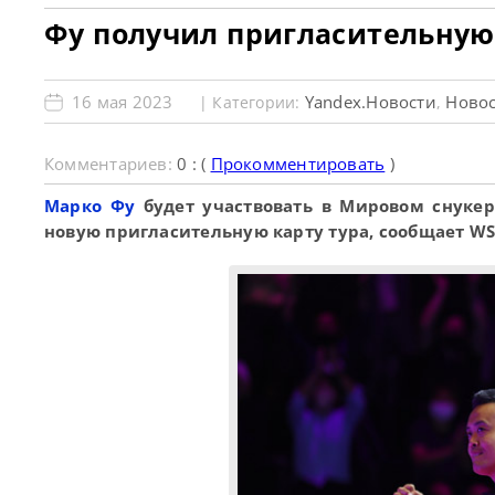
Фу получил пригласительную
16 мая 2023
Yandex.Новости
Новос
| Категории:
,
Комментариев:
0 : (
Прокомментировать
)
Марко Фу
будет участвовать в Мировом снукер
новую пригласительную карту тура, сообщает WS