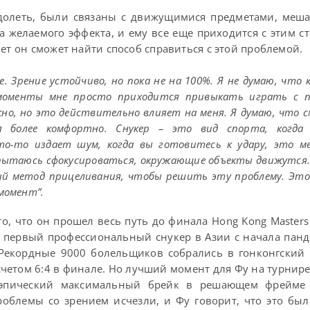
долеть, были связаны с движущимися предметами, меш
а желаемого эффекта, и ему все еще приходится с этим ст
ет он сможет найти способ справиться с этой проблемой.
е. Зрение устойчиво, но пока не на 100%. Я не думаю, что 
 моменты мне просто приходится привыкать играть с 
жно, но это действительно влияет на меня. Я думаю, что 
я более комфортно. Снукер – это вид спорта, когда
то-то издает шум, когда вы готовитесь к удару, это 
я пытаюсь сфокусироваться, окружающие объекты движутся. 
ый метод прицеливания, чтобы решить эту проблему. Это
 момент”.
, что он прошел весь путь до финала Hong Kong Masters 
первый профессиональный снукер в Азии с начала панд
 Рекордные 9000 болельщиков собрались в гонконгский
счетом 6:4 в финале. Но лучший момент для Фу на турнире
 эпический максимальный брейк в решающем фрейме
роблемы со зрением исчезли, и Фу говорит, что это был