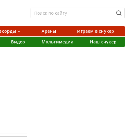
екорды
Арены
Играем в снукер
Видео
Мультимедиа
Наш снукер