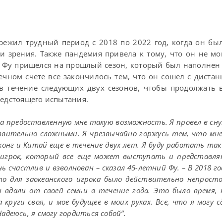
режил трудный период с 2018 по 2022 год, когда он б
и зрения. Также пандемия привела к тому, что он не мо
 Фу пришелся на прошлый сезон, который был наполнен
ечном счете все закончилось тем, что он сошел с дистан
 в течение следующих двух сезонов, чтобы продолжать 
редстоящего испытания.
 за предоставленную мне такую возможность. Я провел в сну
ствительно сложными. Я чрезвычайно горжусь тем, что мн
нг и Китай еще в течение двух лет. Я буду работать так 
я игрок, который все еще может выступать и представл
ь счастлив и взволнован – сказал 45-летний Фу. – В 2018 го
то для заокеанского игрока было действительно непросто
 вдали от своей семьи в течение года. Это было время, 
 круги своя, и мое будущее в моих руках. Все, что я могу 
адеюсь, я смогу гордиться собой”.