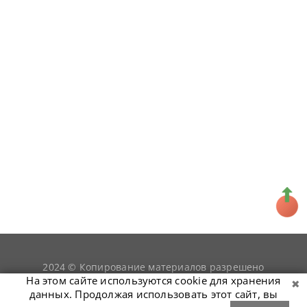
2024 © Копирование материалов разрешено
snookerist.ru
только при условии гиперссылки на
На этом сайте используются cookie для хранения
данных. Продолжая использовать этот сайт, вы