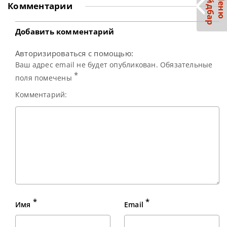
С
р
М
е
н
ю
а
й
д
б
а
China Open 2026, который возвращается в календарь
Комментарии
спустя семь лет. Действующий Чемпион Нил Робертсон,
одержавший победу над Джеком Лисовски в финале 2019
года,
Добавить комментарий
Авторизироваться с помощью:
Ваш адрес email не будет опубликован. Обязательные
*
поля помечены
Комментарий:
*
*
Имя
Email