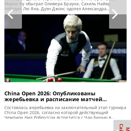
Марко Фу обыграл Оливера Брауна, Сахиль Найяр
победил Лю Яна, Дуэн Джонс одолел Александра
Урсенбахера, а Лайем Хайфилд нанес поражение
Флориану Нюссле, сообщает WST Марко Фу
продемонстрировал блестящую форму, начав сезон 2026-
27 с уверенной победы над Оливером Брауном со счетом
6-1 во втором квалификационном раунде China Open
China Open 2026: Опубликованы
жеребьевка и расписание матчей
финальных этапов турнира в Китае
Состоялась жеребьевка на заключительный этап турнира
China Open 2026, согласно которой действующий
Чемпион Нил Робертсон встретится с Чан Бинью в
понедельник 10 августа, сообщает WST Опубликованы
жеребьевка и расписание матчей финального этапа