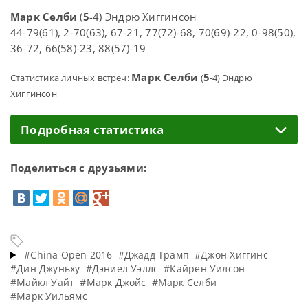
Марк Селби
(
5
-4) Эндрю Хиггинсон
44-79(61), 2-70(63), 67-21, 77(72)-68, 70(69)-22, 0-98(50),
36-72, 66(58)-23, 88(57)-19
Марк Селби
5
Статистика личных встреч:
(
-4) Эндрю
Хиггинсон
Подробная статистика
Поделиться с друзьями:
#China Open 2016
#Джадд Трамп
#Джон Хиггинс
#Дин Джуньху
#Дэниел Уэллс
#Кайрен Уилсон
#Майкл Уайт
#Марк Джойс
#Марк Селби
#Марк Уильямс