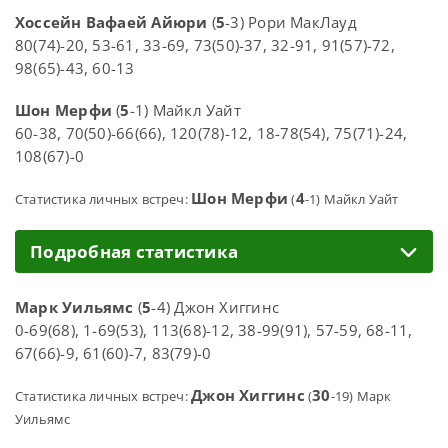
Хоссейн Вафаей Айюри
(
5
-3) Рори МакЛауд
80(74)-20, 53-61, 33-69, 73(50)-37, 32-91, 91(57)-72,
98(65)-43, 60-13
Шон Мерфи
(
5
-1) Майкл Уайт
60-38, 70(50)-66(66), 120(78)-12, 18-78(54), 75(71)-24,
108(67)-0
Шон Мерфи
4
Статистика личных встреч:
(
-1) Майкл Уайт
Подробная статистика
Марк Уильямс
(
5
-4) Джон Хиггинс
0-69(68), 1-69(53), 113(68)-12, 38-99(91), 57-59, 68-11,
67(66)-9, 61(60)-7, 83(79)-0
Джон Хиггинс
30
Статистика личных встреч:
(
-19) Марк
Уильямс