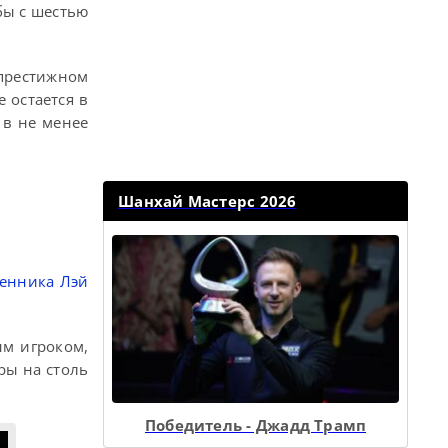
бы с шестью
престижном
 остается в
 в не менее
Шанхай Мастерс 2026
венника Лэй
ым игроком,
ры на столь
Победитель - Джадд Трамп