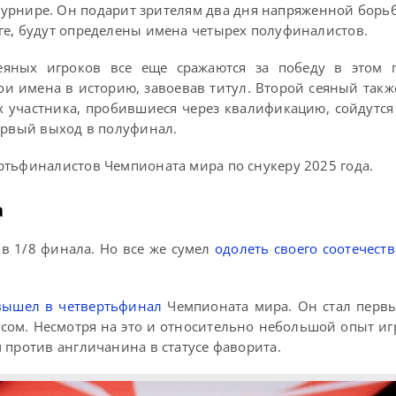
 турнире. Он подарит зрителям два дня напряженной борь
ге, будут определены имена четырех полуфиналистов.
еяных игроков все еще сражаются за победу в этом 
ои имена в историю, завоевав титул. Второй сеяный также
х участника, пробившиеся через квалификацию, сойдутся
первый выход в полуфинал.
ртьфиналистов Чемпионата мира по снукеру 2025 года.
а
в 1/8 финала. Но все же сумел
одолеть своего соотечест
 вышел в четвертьфинал
Чемпионата мира. Он стал перв
сом. Несмотря на это и относительно небольшой опыт иг
 против англичанина в статусе фаворита.