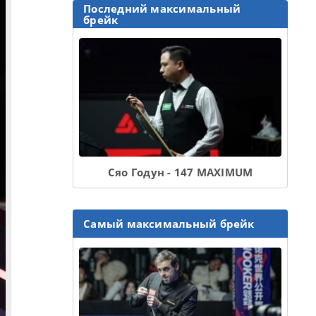
Последний максимальный
брейк
Сяо Годун - 147 MAXIMUM
Самый максимальный брейк