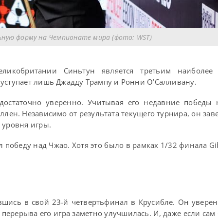
ную форму на Чемпионате мира (фото: WST)
еликобритании Синьтун является третьим наиболее
 уступает лишь Джадду Трампу и Ронни О’Салливану.
 достаточно уверенно. Учитывая его недавние победы 
лен. Независимо от результата текущего турнира, он зав
 уровня игры.
 победу над Чжао. Хотя это было в рамках 1/32 финала Gib
шись в свой 23-й четвертьфинал в Крусибле. Он увере
 перерыва его игра заметно улучшилась. И, даже если сам