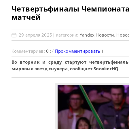
Четвертьфиналы Чемпионата 
матчей
29 апреля 2025
Yandex.Новости
Новос
| Категории:
,
Комментариев:
0 : (
Прокомментировать
)
Во вторник и среду стартуют четвертьфинал
мировых звезд снукера, сообщает SnookerHQ