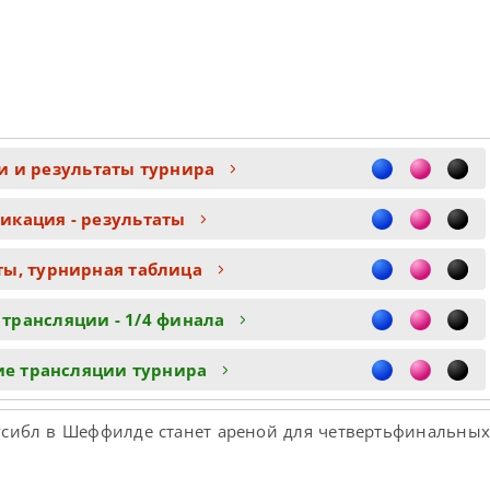
ти и результаты турнира
икация - результаты
ты, турнирная таблица
 трансляции - 1/4 финала
ие трансляции турнира
русибл в Шеффилде станет ареной для четвертьфинальны