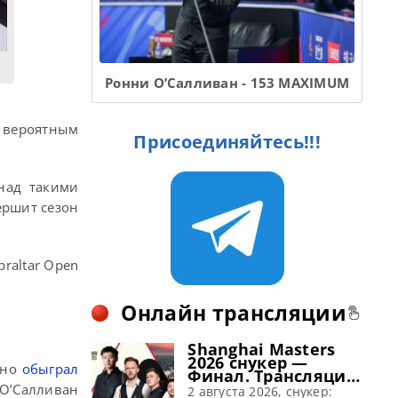
Ронни О’Салливан - 153 MAXIMUM
 вероятным
Присоединяйтесь!!!
над такими
ершит сезон
raltar Open
Онлайн трансляции
Shanghai Masters
2026 снукер —
нно
обыграл
Финал. Трансляции
расписание
 О’Салливан
2 августа 2026, снукер: