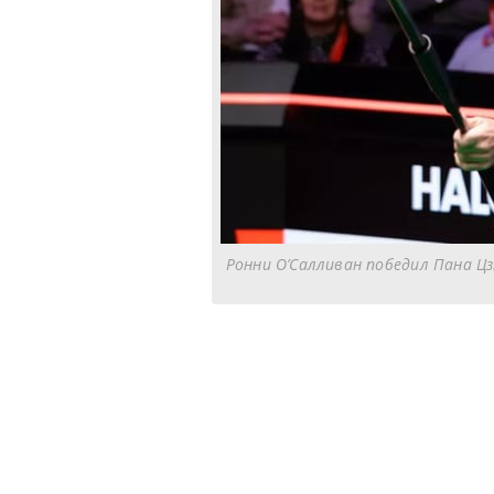
Ронни О’Салливан победил Пана Ц