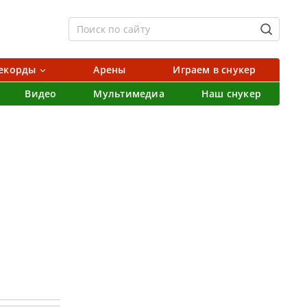
екорды
Арены
Играем в снукер
Видео
Мультимедиа
Наш снукер