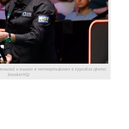
зюньсюй и вышел в четвертьфинал в Крусибле (фото:
SnookerHQ)