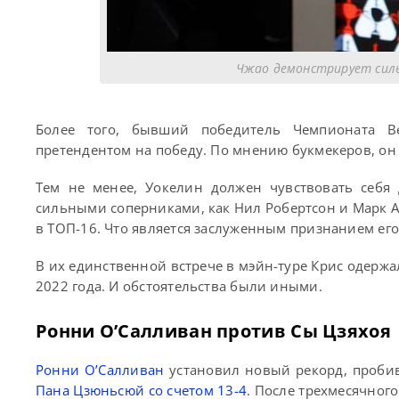
Чжао демонстрирует силь
Более того, бывший победитель Чемпионата В
претендентом на победу. По мнению букмекеров, он
Тем не менее, Уокелин должен чувствовать себя
сильными соперниками, как Нил Робертсон и Марк Ал
в ТОП-16. Что является заслуженным признанием его
В их единственной встрече в мэйн-туре Крис одержал
2022 года. И обстоятельства были иными.
Ронни О’Салливан против Сы Цзяхоя
Ронни О’Салливан
установил новый рекорд, пробив
Пана Цзюньсюй со счетом 13-4
. После трехмесячного