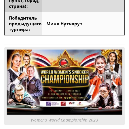
пункт, город,
страна):
Победитель
предыдущего
Минк Нутчарут
турнира:
Women’s World Championship 2023