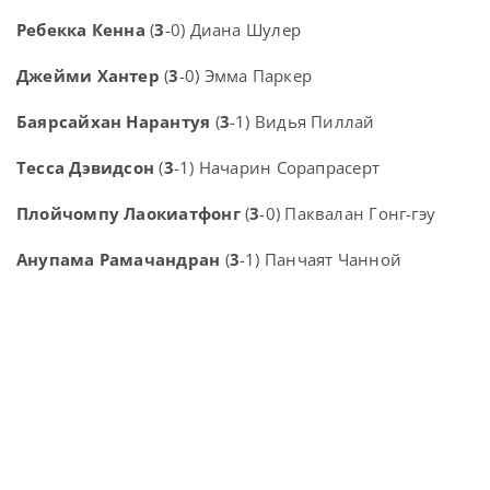
Ребекка Кенна
(
3
-0) Диана Шулер
Джейми Хантер
(
3
-0) Эмма Паркер
Баярсайхан Нарантуя
(
3
-1) Видья Пиллай
Тесса Дэвидсон
(
3
-1) Начарин Сорапрасерт
Плойчомпу Лаокиатфонг
(
3
-0) Паквалан Гонг-гэу
Анупама Рамачандран
(
3
-1) Панчаят Чанной