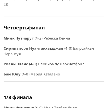
28
Четвертьфинал
Минк Нутчарут
(
4
-2) Ребекка Кенна
Сирипапорн Нуантакхамджан
(
4
-0) Баярсайхан
Нарантуя
Рианн Эванс
(
4
-0) Плойчомпу Лаокиатфонг
Бай Юлу
(
4
-0) Мария Каталано
1/8 финала
Минк Нутчарут
(
4
-0) Мэри Талбот-Диган