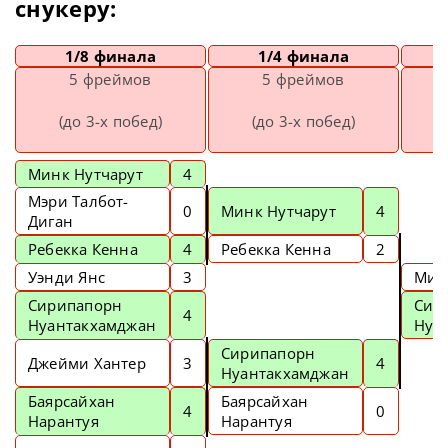
снукеру:
1/8 финала
1/4 финала
5 фреймов
5 фреймов
(до 3-х побед)
(до 3-х побед)
(
Минк Нутчарут
4
Мэри Талбот-
0
Минк Нутчарут
4
Диган
Ребекка Кенна
4
Ребекка Кенна
2
Уэнди Янс
3
Мин
Сирипапорн
Сир
4
Нуантакхамджан
Нуа
Сирипапорн
Джейми Хантер
3
4
Нуантакхамджан
Баярсайхан
Баярсайхан
4
0
Нарантуя
Нарантуя