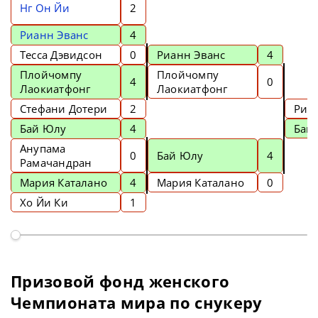
Нг Он Йи
2
Рианн Эванс
4
Тесса Дэвидсон
0
Рианн Эванс
4
Плойчомпу
Плойчомпу
4
0
Лаокиатфонг
Лаокиатфонг
Стефани Дотери
2
Риа
Бай Юлу
4
Бай
Анупама
0
Бай Юлу
4
Рамачандран
Мария Каталано
4
Мария Каталано
0
Хо Йи Ки
1
Призовой фонд женского
Чемпионата мира по снукеру