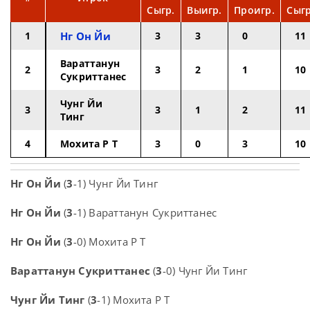
Сыгр.
Выигр.
Проигр.
Сыгр
1
Нг Он Йи
3
3
0
11
Вараттанун
2
3
2
1
10
Сукриттанес
Чунг Йи
3
3
1
2
11
Тинг
4
Мохита Р Т
3
0
3
10
Нг Он Йи
(
3
-1) Чунг Йи Тинг
Нг Он Йи
(
3
-1) Вараттанун Сукриттанес
Нг Он Йи
(
3
-0) Мохита Р Т
Вараттанун Сукриттанес
(
3
-0) Чунг Йи Тинг
Чунг Йи Тинг
(
3
-1) Мохита Р Т