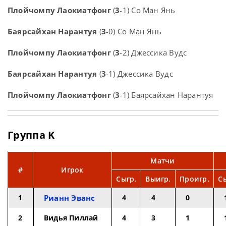
Плойчомпу Лаокиатфонг
(
3
-1) Со Ман Янь
Баярсайхан Нарантуя
(
3
-0) Со Ман Янь
Плойчомпу Лаокиатфонг
(
3
-2) Джессика Вудс
Баярсайхан Нарантуя
(
3
-1) Джессика Вудс
Плойчомпу Лаокиатфонг
(
3
-1) Баярсайхан Нарантуя
Группа K
Матчи
#
Игрок
Сыгр.
Выигр.
Проигр.
С
1
Рианн Эванс
4
4
0
2
Видья Пиллай
4
3
1