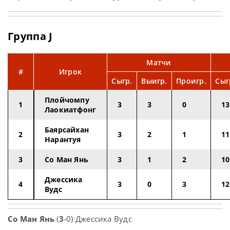
Группа J
Матчи
#
Игрок
Сыгр.
Выигр.
Проигр.
Сыг
Плойчомпу
1
3
3
0
13
Лаокиатфонг
Баярсайхан
2
3
2
1
11
Нарантуя
3
Со Ман Янь
3
1
2
10
Джессика
4
3
0
3
12
Вудс
Со Ман Янь
(
3
-0) Джессика Вудс