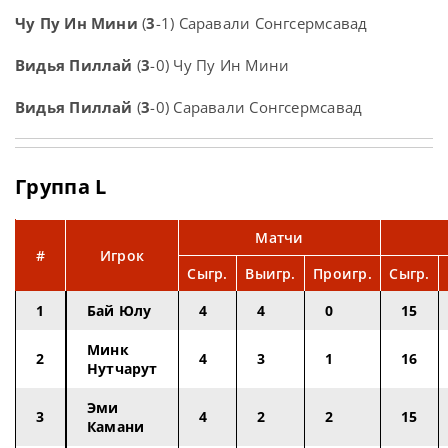
Чу Пу Ин Мини
(
3
-1) Саравали Сонгсермсавад
Видья Пиллай
(
3
-0) Чу Пу Ин Мини
Видья Пиллай
(
3
-0) Саравали Сонгсермсавад
Группа L
Матчи
#
Игрок
Сыгр.
Выигр.
Проигр.
Сыгр.
1
Бай Юлу
4
4
0
15
Минк
2
4
3
1
16
Нутчарут
Эми
3
4
2
2
15
Камани