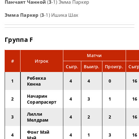
Панчаят Чанной
(
3
-1) Эмма Паркер
Эмма Паркер
(
3
-1) Ишика Шах
Группа F
Матчи
#
Игрок
Сыгр.
Выигр.
Проигр.
Сыгр
Ребекка
1
4
4
0
16
Кенна
Начарин
2
4
3
1
16
Сорапрасерт
Лилли
3
4
2
2
16
Мелдрам
Фонг Мэй
4
4
1
3
16
Мэй