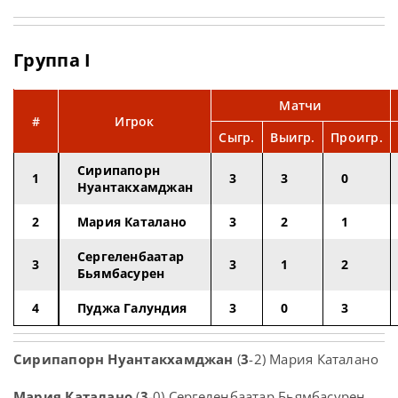
Группа I
Матчи
#
Игрок
Сыгр.
Выигр.
Проигр.
Сирипапорн
1
3
3
0
Нуантакхамджан
2
Мария Каталано
3
2
1
Сергеленбаатар
3
3
1
2
Бьямбасурен
4
Пуджа Галундия
3
0
3
Сирипапорн Нуантакхамджан
(
3
-2) Мария Каталано
Мария Каталано
(
3
-0) Сергеленбаатар Бьямбасурен