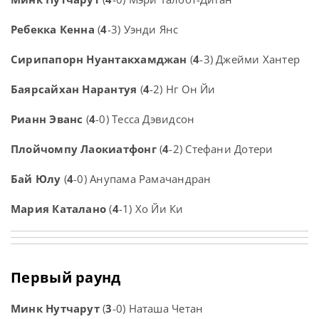
Ребекка Кенна
(
4
-3) Уэнди Янс
Сирипапорн Нуантакхамджан
(
4
-3) Джейми Хантер
Баярсайхан Нарантуя
(
4
-2) Нг Он Йи
Рианн Эванс
(
4
-0) Тесса Дэвидсон
Плойчомпу Лаокиатфонг
(
4
-2) Стефани Дотери
Бай Юлу
(
4
-0) Анупама Рамачандран
Мария Каталано
(
4
-1) Хо Йи Ки
Первый раунд
Минк Нутчарут
(
3
-0) Наташа Четан