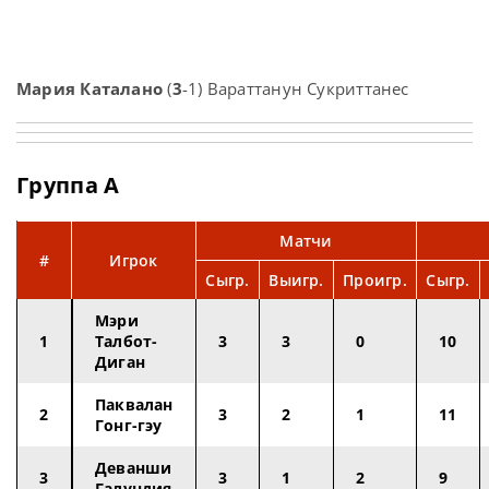
Мария Каталано
(
3
-1) Вараттанун Сукриттанес
Группа A
Матчи
#
Игрок
Сыгр.
Выигр.
Проигр.
Сыгр.
Мэри
1
Талбот-
3
3
0
10
Диган
Паквалан
2
3
2
1
11
Гонг-гэу
Деванши
3
3
1
2
9
Галундия