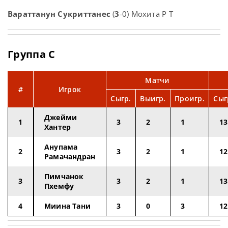
Вараттанун Сукриттанес
(
3
-0) Мохита Р Т
Группа C
Матчи
#
Игрок
Сыгр.
Выигр.
Проигр.
Сыг
Джейми
1
3
2
1
13
Хантер
Анупама
2
3
2
1
12
Рамачандран
Пимчанок
3
3
2
1
13
Пхемфу
4
Миина Тани
3
0
3
12