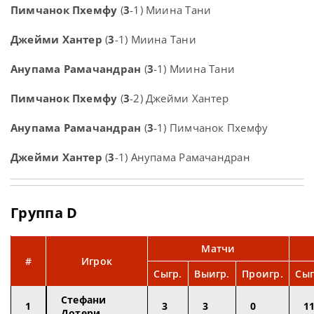
Пимчанок Пхемфу
(
3
-1) Миина Тани
Джейми Хантер
(
3
-1) Миина Тани
Анупама Рамачандран
(
3
-1) Миина Тани
Пимчанок Пхемфу
(
3
-2) Джейми Хантер
Анупама Рамачандран
(
3
-1) Пимчанок Пхемфу
Джейми Хантер
(
3
-1) Анупама Рамачандран
Группа D
Матчи
#
Игрок
Сыгр.
Выигр.
Проигр.
Сыг
Стефани
1
3
3
0
1
Дотери