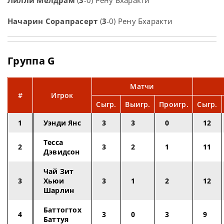
Лилли Мелдрам
(
3
-0) Рену Бхаракти
Начарин Сорапрасерт
(
3
-0) Рену Бхаракти
Группа G
Матчи
#
Игрок
Сыгр.
Выигр.
Проигр.
Сыгр.
1
Уэнди Янс
3
3
0
12
Тесса
2
3
2
1
11
Дэвидсон
Чай Зит
3
Хьюи
3
1
2
12
Шарлин
Баттогтох
4
3
0
3
9
Баттуя