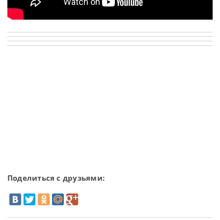
Поделиться с друзьями: