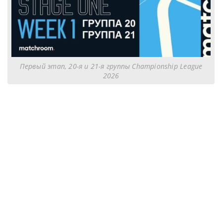
Первый этап, 20-я и 21-я группы Championship League
2026