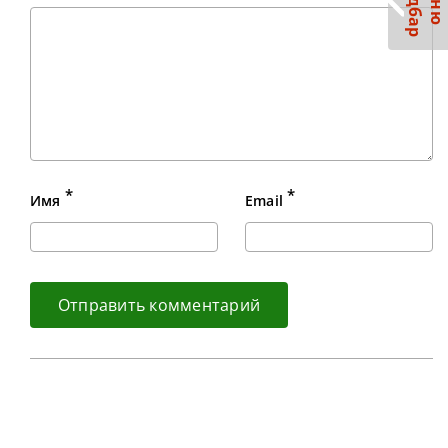
С
р
М
е
н
ю
а
й
д
б
а
*
*
Имя
Email