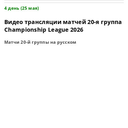
4 день (25 мая)
Видео трансляции матчей 20-я группа
Championship League 2026
Матчи 20-й группы на русском