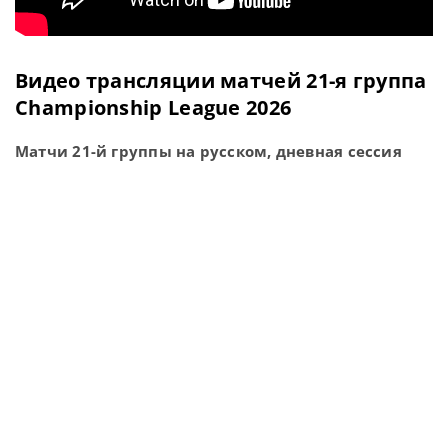
Видео трансляции матчей 21-я группа
Championship League 2026
Матчи 21-й группы на русском, дневная сессия