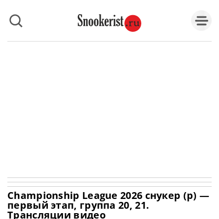
Championship League 2026 снукер (р) —
первый этап, группа 20, 21.
Трансляции видео