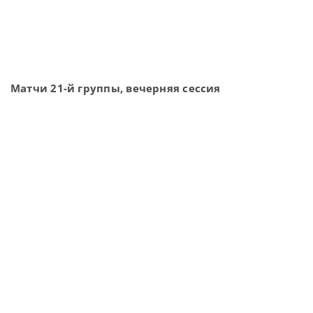
Матчи 21-й группы, вечерняя сессия