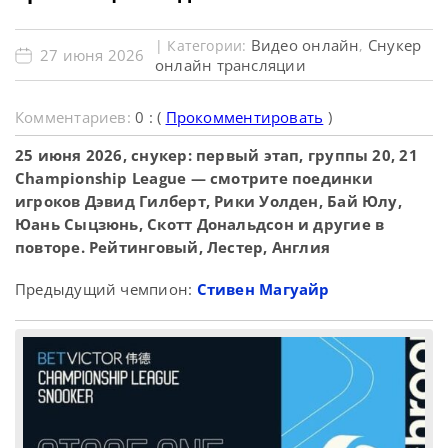
Видео онлайн
Снукер
| Категории:
,
27 июня 2026
онлайн трансляции
Комментариев:
0 : (
Прокомментировать
)
25 июня 2026, снукер: первый этап, группы 20, 21
Championship League — смотрите поединки
игроков Дэвид Гилберт, Рики Уолден, Бай Юлу,
Юань Сыцзюнь, Скотт Дональдсон и другие в
повторе. Рейтинговый, Лестер, Англия
Предыдущий чемпион:
Стивен Магуайр