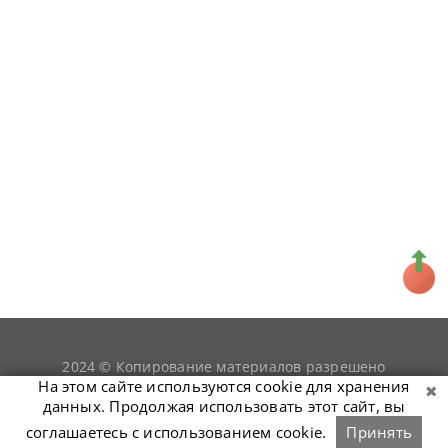
2024 © Копирование материалов разрешено
snookerist.ru
только при условии гиперссылки на
На этом сайте используются cookie для хранения
данных. Продолжая использовать этот сайт, вы
соглашаетесь с использованием cookie.
Принять