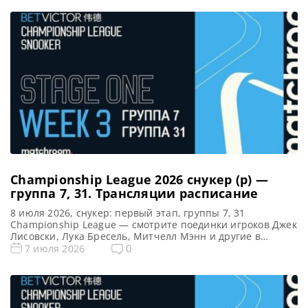
32-я группы Championship League 2026: снукер —
расписание прямых трансляций Матчи Лиги Чемпионата
2026 (Live) Смотреть сегодня прямые трансляции […]
Championship League 2026 снукер (р) —
группа 7, 31. Трансляции расписание
8 июля 2026, снукер: первый этап, группы 7, 31
Championship League — смотрите поединки игроков Джек
Лисовски, Лука Бресель, Митчелл Мэнн и другие в
прямом эфире. Рейтинговый, Лестер, Англия
0
7 июля 2026
Предыдущий чемпион: Стивен Магуайр Первый этап, 7-я,
31-я группы Championship League 2026: снукер —
расписание прямых трансляций Матчи Лиги Чемпионата
2026 (Live) Смотреть сегодня прямые трансляции […]