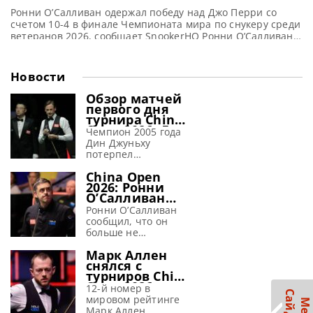
Ронни О’Салливан одержал победу над Джо Перри со
счетом 10-4 в финале Чемпионата мира по снукеру среди
ветеранов 2026, сообщает SnookerHQ Ронни О’Салливан
триумфально завершил Чемпионат мира по снукеру
среди ветеранов 2026 года, одержав победу со счетом 10-
4 своим над соотечественником Джо Перри в решающем
Новости
матче, который состоялся в воскресенье в Crucible
Theatre. Это первый
Обзор матчей
первого дня
турнира China
Open 2026. Дин
Чемпион 2005 года
Джуньху
Дин Джуньху
терпит
потерпел
поражение от
поражение от
Гилберта
China Open
Дэвида Гилберта на
2026: Ронни
турнире China Open
О’Салливан
2026, сообщает WST
заявил, что
Двукратный
Ронни О’Салливан
перед
победитель China
сообщил, что он
крупным
Open Дин Джуньху
больше не
турниром
потерял надежду на
испытывает страха
«страх исчез»
Марк Аллен
третий титул,
перед предстоящим
снялся с
потерпев
крупным турниром
турниров China
сокрушительное
China Open 2026,
Open 2026 и
поражение от
сообщает metrouk
12-й номер в
Wuhan Open
Дэвида Гилберта со
На протяжении
мировом рейтинге
2026
счетом 6-1 в первый
более трех
Марк Аллен