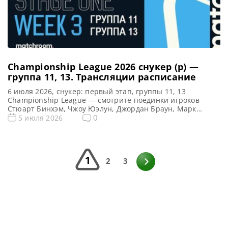
Championship League 2026 снукер (р) —
группа 11, 13. Трансляции расписание
6 июля 2026, снукер: первый этап, группы 11, 13
Championship League — смотрите поединки игроков
Стюарт Бинхэм, Чжоу Юэлун, Джордан Браун, Марк
Джойс и другие в прямом эфире. Рейтинговый, Лестер,
0
5 июля 2026
Англия Предыдущий чемпион: Стивен Магуайр Группа
11, 13 Championship League 2026: снукер — расписание
прямых трансляций Матчи Лиги Чемпионов 2026 (Live)
Смотреть сегодня прямые трансляции […]
1
2
3