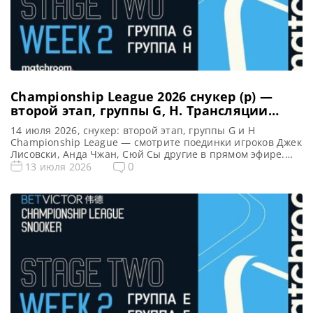
Championship League 2026 снукер (р) —
второй этап, группы G, H. Трансляции
расписание
14 июля 2026, снукер: второй этап, группы G и H
Championship League — смотрите поединки игроков Джек
Лисовски, Анда Чжан, Сюй Сы другие в прямом эфире.
Рейтинговый, Лестер, Англия Предыдущий чемпион:
0
13 июля 2026
Стивен Магуайр Группы G, H Championship League 2026:
снукер — расписание прямых трансляций Матчи Лиги
Чемпионов 2026 (Live) Смотреть сегодня прямые
трансляции второго этапа, […]