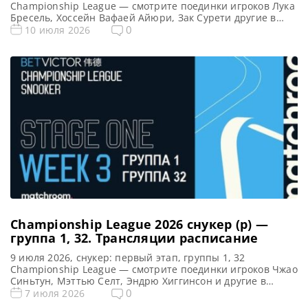
Championship League — смотрите поединки игроков Лука
Бресель, Хоссейн Вафаей Айюри, Зак Сурети другие в
прямом эфире. Рейтинговый, Лестер, Англия
0
10 июля 2026
Предыдущий чемпион: Стивен Магуайр Группа A, B
Championship League 2026: снукер — расписание прямых
трансляций Матчи Лиги Чемпионов 2026 (Live) Смотреть
сегодня прямые трансляции второго […]
Championship League 2026 снукер (р) —
группа 1, 32. Трансляции расписание
9 июля 2026, снукер: первый этап, группы 1, 32
Championship League — смотрите поединки игроков Чжао
Синьтун, Мэттью Селт, Эндрю Хиггинсон и другие в
прямом эфире. Рейтинговый, Лестер, Англия
0
7 июля 2026
Предыдущий чемпион: Стивен Магуайр Первый этап, 1-я,