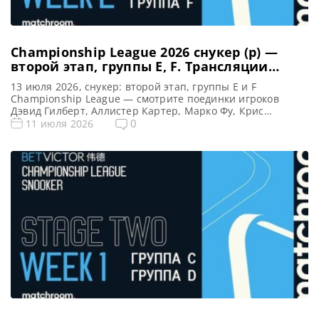
Championship League 2026 снукер (р) —
второй этап, группы E, F. Трансляции
расписание
13 июля 2026, снукер: второй этап, группы E и F
Championship League — смотрите поединки игроков
Дэвид Гилберт, Аллистер Картер, Марко Фу, Крис
Уокелин другие в прямом эфире. Рейтинговый, Лестер,
0
11 июля 2026
Англия Предыдущий чемпион: Стивен Магуайр Группа E,
F Championship League 2026: снукер — расписание
прямых трансляций Матчи Лиги Чемпионов 2026 (Live)
Смотреть сегодня прямые трансляции […]