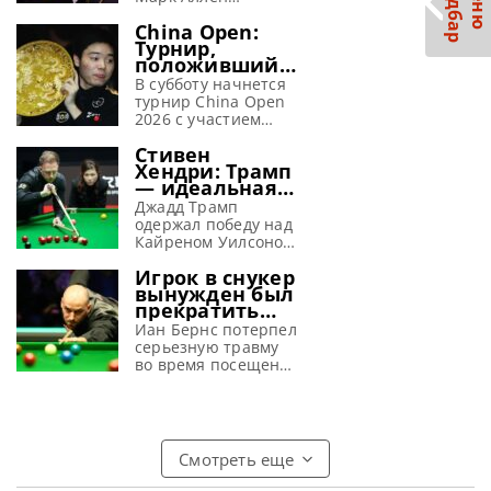
С
р
М
е
н
ю
а
й
д
б
а
день турнира в
десятилетий Ронни
отказался от
China Open:
Тайюане. Значимый
О’Салливан внушал
участия в китайских
Турнир,
успех Дина на China
трепет в сердца
турнирах China
положивший
Open в 2005 году,
своих соперников,
Open 2026 и Wuhan
начало
когда он, будучи
однако, похоже, эти
Open 2026,
В субботу начнется
революции в
времена подходят к
сообщает SnookerHQ
турнир China Open
снукере,
концу. Несмотря на
В пятницу стало
2026 с участием
возвращается
свой 50-летний
известно, что Марк
таких мировых звезд
Стивен
возраст, Ракета
Аллен принял
снукера, как Ронни
Хендри: Трамп
остается среди
решение сняться с
О’Салливан, Марк
— идеальная
элиты мирового
China Open 2026 и
Уильямс, Джадд
машина для
снукера. В прошлом
Wuhan Open 2026 по
Трамп, Шон Мерфи,
Джадд Трамп
завоевания
сезоне он дважды
личным
Чжао Синьтун и У
одержал победу над
побед
достигал
обстоятельствам.
Ицзэ, сообщает
Кайреном Уилсоном
Североирландский
metrouk Спустя семь
в финале Шанхай
Игрок в снукер
спортсмен должен
лет перерыва вновь
Мастерс 2026 и, по
вынужден был
был принять
стартует China Open
словам Хендри,
прекратить
участие в обоих
— один из самых
просто создан для
выступления
китайских
значимых турниров
успеха в снукере,
Иан Бернс потерпел
из-за
рейтинговых
в истории снукера.
сообщает WST
серьезную травму
серьезной
турнирах,
Финальные этапы
Стивен Хендри
во время посещения
травмы,
запланированных
турнира 2026 года
полагает, что Джадд
ярмарки и
полученной на
начнутся в субботу.
Трамп способен
вынужден
аттракционе
Культовое
вновь обрести свою
пропустить начало
лучшую форму в
снукерного сезона
текущем сезоне. Эти
2026-27, сообщает
Смотреть еще
размышления он
metrouk Иан Бернс
высказал в
провел две недели в