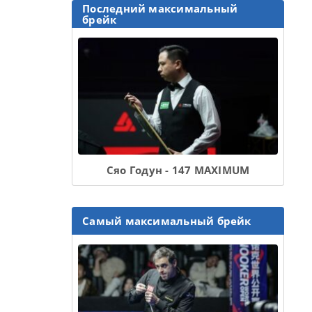
Последний максимальный
брейк
Сяо Годун - 147 MAXIMUM
Самый максимальный брейк