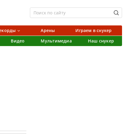
екорды
Арены
Играем в снукер
Видео
Мультимедиа
Наш снукер