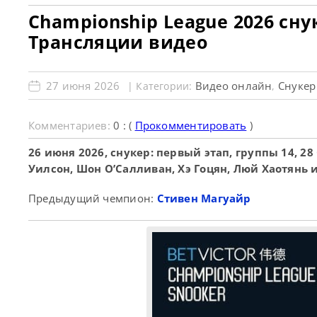
Championship League 2026 снук
Трансляции видео
27 июня 2026
Видео онлайн
Снукер
| Категории:
,
Комментариев:
0 : (
Прокомментировать
)
26 июня 2026, снукер: первый этап, группы 14, 2
Уилсон, Шон О’Салливан, Хэ Гоцян, Люй Хаотянь и
Предыдущий чемпион:
Стивен Магуайр