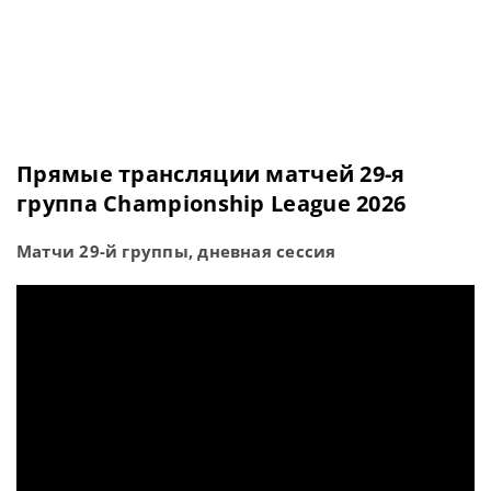
Прямые трансляции матчей 29-я
группа Championship League 2026
Матчи 29-й группы, дневная сессия