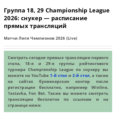
Группа 18, 29 Championship League
2026: снукер — расписание
прямых трансляций
Матчи Лиги Чемпионов 2026 (Live)
Смотреть сегодня прямые трансляции первого
этапа, 18-я и 29-я группы рейтингового
турнира Championship League по снукеру вы
можете на YouTube
1-й стол
и
2-й стол
, а также
на сайтах букмекерских контор после
регистрации бесплатно, например Winline,
1xstavka, Fon Bet. Также вы можете смотреть
трансляции бесплатно по ссылкам и на
странице ниже: