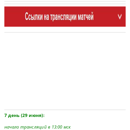
7 день (29 июня):
начало трансляций в 13:00 мск