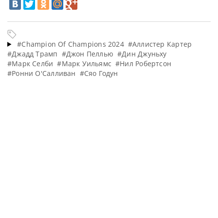
#Champion Of Champions 2024
#Аллистер Картер
#Джадд Трамп
#Джон Пеллью
#Дин Джуньху
#Марк Селби
#Марк Уильямс
#Нил Робертсон
#Ронни О'Салливан
#Сяо Годун