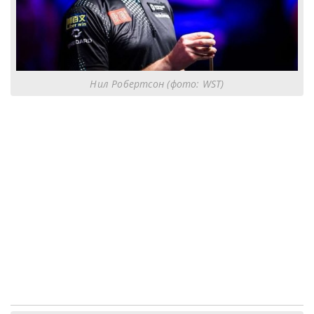
Нил Робертсон (фото: WST)