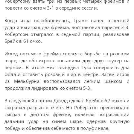
Робертсону взять три из первых четырех фреймов и
повести со счетом 3-1 в середине сессии.
Когда игра возобновилась, Трамп нанес ответный
удар и выиграл два фрейма, восстановив паритет 3-3.
Робертсон отыгрался в седьмой партии, реализовав
брейк в 61 очко.
Исход восьмого фрейма свелся к борьбе на розовом
шаре, где оба игрока поставили друг друг снукер на
черном. В итоге Нил вынудил Туза совершить два
фола и оставить розовый шар в центре. Затем игрок
из Мельбурна воспользовался легким шансом и
продолжил лидировать со счетом 5-3.
В следующей партии Джадд сделал брейк в 57 очков и
сократил разрыв в счете. Но Робертсон превосходно
сыграл в десятом фрейме, включая потрясающий
дальний удар на синем шаре, одержав крупную
победу и обеспечив себе место в полуфинале.