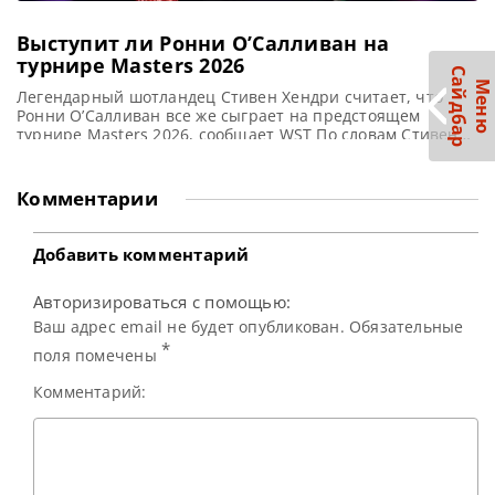
Выступит ли Ронни О’Салливан на
турнире Masters 2026
С
р
М
е
н
ю
а
й
д
б
а
Легендарный шотландец Стивен Хендри считает, что
Ронни О’Салливан все же сыграет на предстоящем
турнире Masters 2026, сообщает WST По словам Стивена
Хендри, Ронни О’Салливан все же появится на турнире
Masters в следующем месяце, несмотря на прежние
колебания Ракеты относительно своего участия. В
Комментарии
зрелищном матче первого круга, который пройдет в
Alexandra Palace в январе, 50-летний Ронни
Добавить комментарий
Авторизироваться с помощью:
Ваш адрес email не будет опубликован. Обязательные
*
поля помечены
Комментарий: