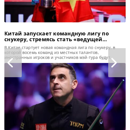
спортсмену не
только
континентальный
Китай запускает командную лигу по
снукеру, стремясь стать «ведущей
державой»
В Китае стартует новая командная лига по снукеру, в
которой восемь команд из местных талантов,
иностранных игроков и участников мэй-тура будут
сражаться с мая по декабрь, сообщает metrouk Стремясь
утвердиться в качестве лидирующей нации в мире
снукера, Китай инициировал создание новой командной
лиги. Этот шаг является частью амбициозного плана по
трансформации из просто «бильярдной державы»