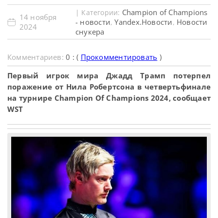
Champion of Champions
| Категории:
14 ноября
- новости
Yandex.Новости
Новости
,
,
2024
снукера
Комментариев:
0 : (
Прокомментировать
)
Первый игрок мира Джадд Трамп потерпел
поражение от Нила Робертсона в четвертьфинале
на турнире Champion Of Champions 2024, сообщает
WST